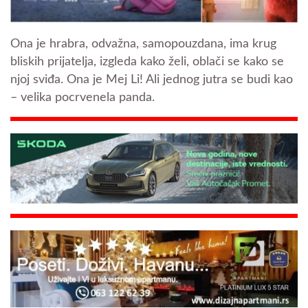
Ona je hrabra, odvažna, samopouzdana, ima krug
bliskih prijatelja, izgleda kako želi, oblači se kako se
njoj sviđa. Ona je Mej Li! Ali jednog jutra se budi kao
– velika pocrvenela panda.