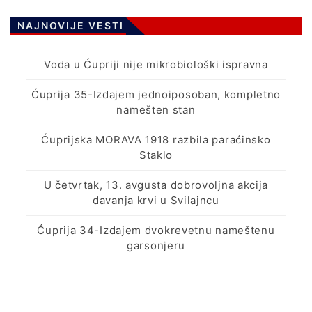
NAJNOVIJE VESTI
Voda u Ćupriji nije mikrobiološki ispravna
Ćuprija 35-Izdajem jednoiposoban, kompletno
namešten stan
Ćuprijska MORAVA 1918 razbila paraćinsko
Staklo
U četvrtak, 13. avgusta dobrovoljna akcija
davanja krvi u Svilajncu
Ćuprija 34-Izdajem dvokrevetnu nameštenu
garsonjeru