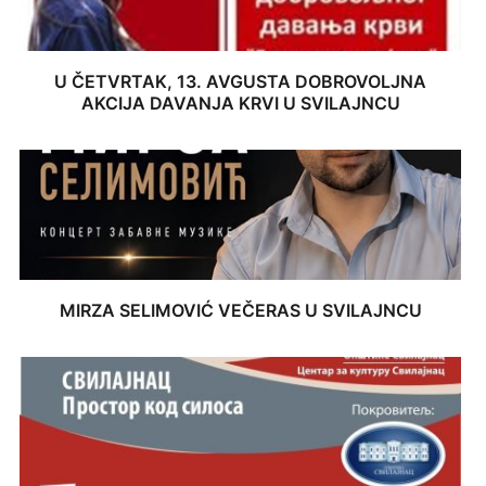
U ČETVRTAK, 13. AVGUSTA DOBROVOLJNA
AKCIJA DAVANJA KRVI U SVILAJNCU
MIRZA SELIMOVIĆ VEČERAS U SVILAJNCU