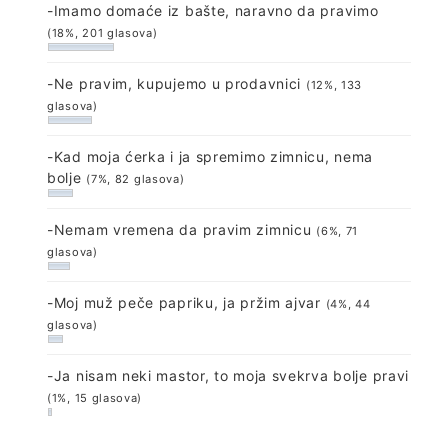
-Imamo domaće iz bašte, naravno da pravimo
(18%, 201 glasova)
-Ne pravim, kupujemo u prodavnici
(12%, 133
glasova)
-Kad moja ćerka i ja spremimo zimnicu, nema
bolje
(7%, 82 glasova)
-Nemam vremena da pravim zimnicu
(6%, 71
glasova)
-Moj muž peče papriku, ja pržim ajvar
(4%, 44
glasova)
-Ja nisam neki mastor, to moja svekrva bolje pravi
(1%, 15 glasova)