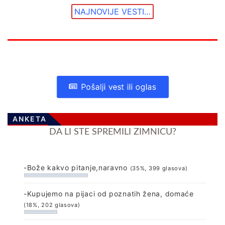
NAJNOVIJE VESTI…
Pošalji vest ili oglas
ANKETA
DA LI STE SPREMILI ZIMNICU?
-Bože kakvo pitanje,naravno
(35%, 399 glasova)
-Kupujemo na pijaci od poznatih žena, domaće
(18%, 202 glasova)