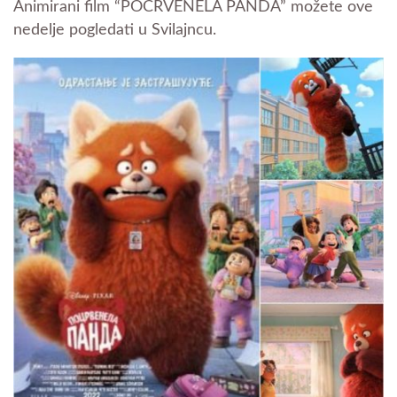
Animirani film “POCRVENELA PANDA” možete ove
nedelje pogledati u Svilajncu.