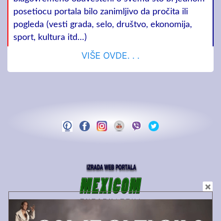
posetiocu portala bilo zanimljivo da pročita ili
pogleda (vesti grada, selo, društvo, ekonomija,
sport, kultura itd…)
VIŠE OVDE. . .