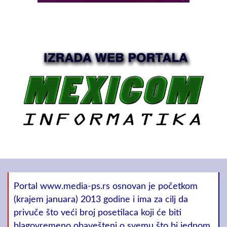
Portal www.media-ps.rs osnovan je početkom
(krajem januara) 2013 godine i ima za cilj da
privuče što veći broj posetilaca koji će biti
blagovremeno obavešteni o svemu što bi jednom