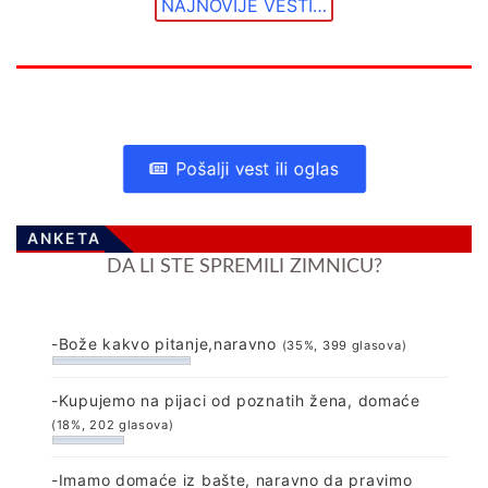
NAJNOVIJE VESTI…
Pošalji vest ili oglas
ANKETA
DA LI STE SPREMILI ZIMNICU?
-Bože kakvo pitanje,naravno
(35%, 399 glasova)
-Kupujemo na pijaci od poznatih žena, domaće
(18%, 202 glasova)
-Imamo domaće iz bašte, naravno da pravimo