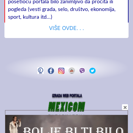
posetiocu portala bilo zanimljivo da pročita ili
pogleda (vesti grada, selo, društvo, ekonomija,
sport, kultura itd…)
VIŠE OVDE. . .