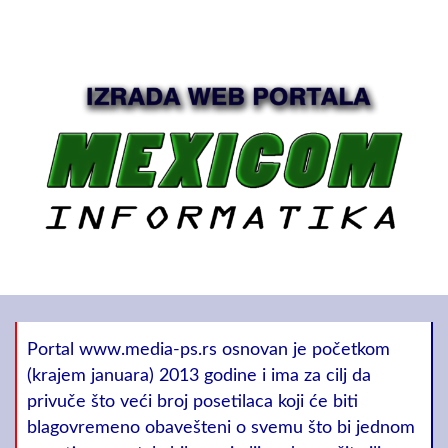
Portal www.media-ps.rs osnovan je početkom
(krajem januara) 2013 godine i ima za cilj da
privuče što veći broj posetilaca koji će biti
blagovremeno obavešteni o svemu što bi jednom