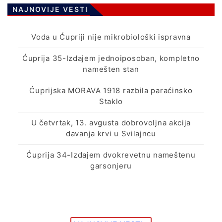
NAJNOVIJE VESTI
Voda u Ćupriji nije mikrobiološki ispravna
Ćuprija 35-Izdajem jednoiposoban, kompletno
namešten stan
Ćuprijska MORAVA 1918 razbila paraćinsko
Staklo
U četvrtak, 13. avgusta dobrovoljna akcija
davanja krvi u Svilajncu
Ćuprija 34-Izdajem dvokrevetnu nameštenu
garsonjeru