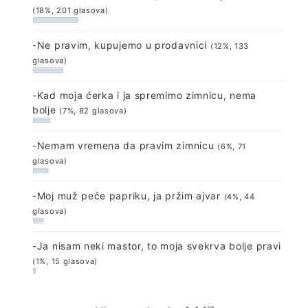
(18%, 201 glasova)
-Ne pravim, kupujemo u prodavnici
(12%, 133
glasova)
-Kad moja ćerka i ja spremimo zimnicu, nema
bolje
(7%, 82 glasova)
-Nemam vremena da pravim zimnicu
(6%, 71
glasova)
-Moj muž peče papriku, ja pržim ajvar
(4%, 44
glasova)
-Ja nisam neki mastor, to moja svekrva bolje pravi
(1%, 15 glasova)