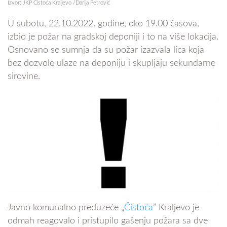
Izvor: JKP Čistoća Kraljevo /Darija Petrović
U subotu, 22.10.2022. godine, oko 19.00 časova,
izbio je požar na gradskoj deponiji i to na više lokacija.
Osnovano se sumnja da su požar izazvala lica koja
bez dozvole ulaze na deponiju i skupljaju sekundarne
sirovine.
Javno komunalno preduzeće „
Čistoća
” Kraljevo je
odmah reagovalo i pristupilo gašenju požara sa dve