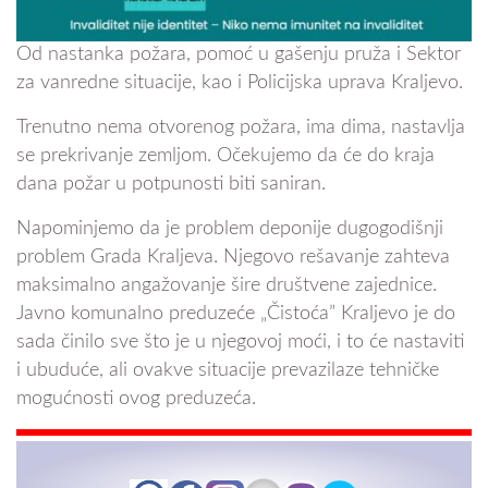
Od nastanka požara, pomoć u gašenju pruža i Sektor
za vanredne situacije, kao i Policijska uprava Kraljevo.
Trenutno nema otvorenog požara, ima dima, nastavlja
se prekrivanje zemljom. Očekujemo da će do kraja
dana požar u potpunosti biti saniran.
Napominjemo da je problem deponije dugogodišnji
problem Grada Kraljeva. Njegovo rešavanje zahteva
maksimalno angažovanje šire društvene zajednice.
Javno komunalno preduzeće „Čistoća” Kraljevo je do
sada činilo sve što je u njegovoj moći, i to će nastaviti
i ubuduće, ali ovakve situacije prevazilaze tehničke
mogućnosti ovog preduzeća.