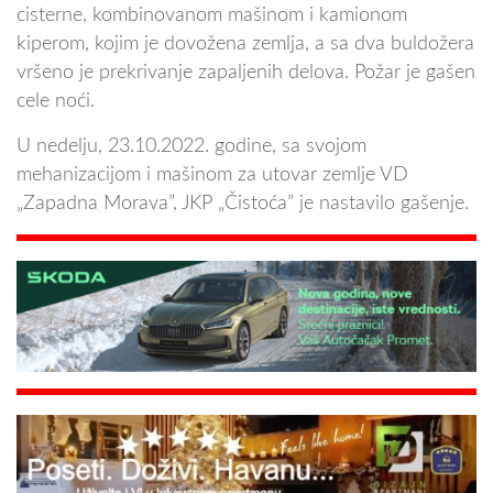
cisterne, kombinovanom mašinom i kamionom
kiperom, kojim je dovožena zemlja, a sa dva buldožera
vršeno je prekrivanje zapaljenih delova. Požar je gašen
cele noći.
U nedelju, 23.10.2022. godine, sa svojom
mehanizacijom i mašinom za utovar zemlje VD
„Zapadna Morava”, JKP „Čistoća” je nastavilo gašenje.