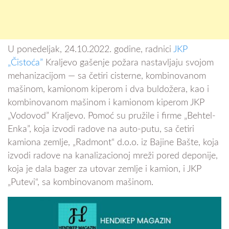
U ponedeljak, 24.10.2022. godine, radnici
JKP
„Čistoća”
Kraljevo gašenje požara nastavljaju svojom
mehanizacijom — sa četiri cisterne, kombinovanom
mašinom, kamionom kiperom i dva buldožera, kao i
kombinovanom mašinom i kamionom kiperom JKP
„Vodovod” Kraljevo. Pomoć su pružile i firme „Behtel-
Enka”, koja izvodi radove na auto-putu, sa četiri
kamiona zemlje, „Radmont“ d.o.o. iz Bajine Bašte, koja
izvodi radove na kanalizacionoj mreži pored deponije,
koja je dala bager za utovar zemlje i kamion, i JKP
„Putevi“, sa kombinovanom mašinom.