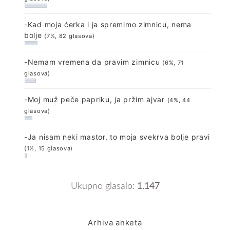
-Kad moja ćerka i ja spremimo zimnicu, nema
bolje
(7%, 82 glasova)
-Nemam vremena da pravim zimnicu
(6%, 71
glasova)
-Moj muž peče papriku, ja pržim ajvar
(4%, 44
glasova)
-Ja nisam neki mastor, to moja svekrva bolje pravi
(1%, 15 glasova)
Ukupno glasalo:
1.147
Arhiva anketa