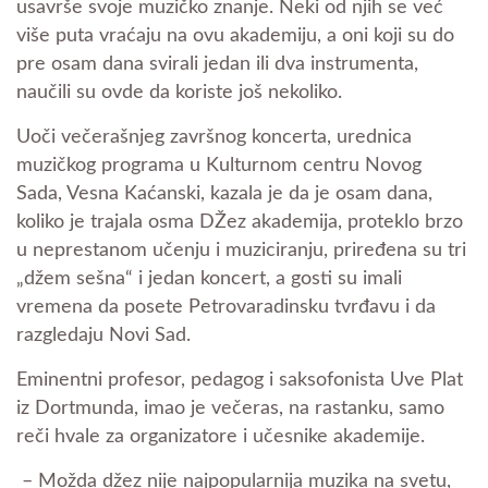
usavrše svoje muzičko znanje. Neki od njih se već
više puta vraćaju na ovu akademiju, a oni koji su do
pre osam dana svirali jedan ili dva instrumenta,
naučili su ovde da koriste još nekoliko.
Uoči večerašnjeg završnog koncerta, urednica
muzičkog programa u Kulturnom centru Novog
Sada, Vesna Kaćanski, kazala je da je osam dana,
koliko je trajala osma DŽez akademija, proteklo brzo
u neprestanom učenju i muziciranju, priređena su tri
„džem sešna“ i jedan koncert, a gosti su imali
vremena da posete Petrovaradinsku tvrđavu i da
razgledaju Novi Sad.
Eminentni profesor, pedagog i saksofonista Uve Plat
iz Dortmunda, imao je večeras, na rastanku, samo
reči hvale za organizatore i učesnike akademije.
– Možda džez nije najpopularnija muzika na svetu,