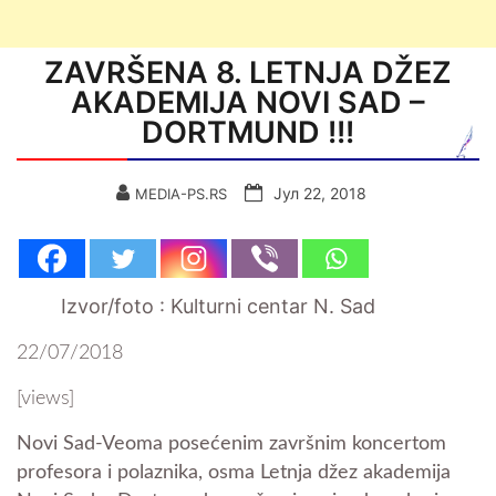
ZAVRŠENA 8. LETNJA DŽEZ
AKADEMIJA NOVI SAD –
DORTMUND !!!
Јул 22, 2018
MEDIA-PS.RS
Izvor/foto : Kulturni centar N. Sad
22/07/2018
[views]
Novi Sad-
Veoma posećenim završnim koncertom
profesora i polaznika, osma Letnja džez akademija