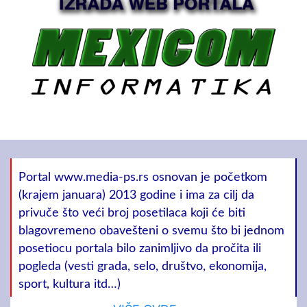
Portal www.media-ps.rs osnovan je početkom
(krajem januara) 2013 godine i ima za cilj da
privuče što veći broj posetilaca koji će biti
blagovremeno obavešteni o svemu što bi jednom
posetiocu portala bilo zanimljivo da pročita ili
pogleda (vesti grada, selo, društvo, ekonomija,
sport, kultura itd…)