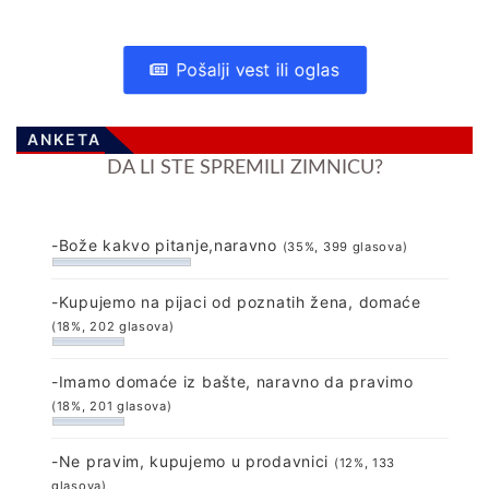
Pošalji vest ili oglas
ANKETA
DA LI STE SPREMILI ZIMNICU?
-Bože kakvo pitanje,naravno
(35%, 399 glasova)
-Kupujemo na pijaci od poznatih žena, domaće
(18%, 202 glasova)
-Imamo domaće iz bašte, naravno da pravimo
(18%, 201 glasova)
-Ne pravim, kupujemo u prodavnici
(12%, 133
glasova)