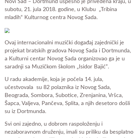
Novi Sad – Dortmund uspešno je privedena kraju, u
subotu, 21. jula 2018. godine, u Klubu „Tribina
mladih“ Kulturnog centra Novog Sada.
Ovaj internacionalni muzički događaj zajednički je
projekat bratskih gradova Novog Sada i Dortmunda,
a Kulturni centar Novog Sada organizovao ga je u
saradnji sa Muzičkom školom „Isidor Bajićˮ.
U radu akademije, koja je počela 14. jula,
učestvovala su 82 polaznika iz Novog Sada,
Beograda, Sombora, Subotice, Zrenjanina, Vršca,
Šapca, Valjeva, Pančeva, Splita, a njih desetoro došli
su iz Dortmunda.
Svi oni zajedno, u dobrom raspoloženju i
nezaboravnom druženju, imali su priliku da besplatno