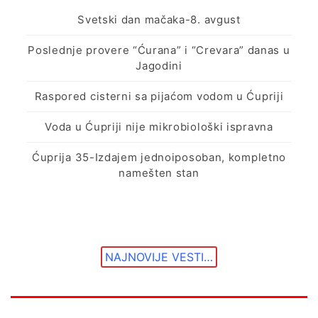
Svetski dan mačaka-8. avgust
Poslednje provere “Ćurana” i “Crevara” danas u
Jagodini
Raspored cisterni sa pijaćom vodom u Ćupriji
Voda u Ćupriji nije mikrobiološki ispravna
Ćuprija 35-Izdajem jednoiposoban, kompletno
namešten stan
NAJNOVIJE VESTI…