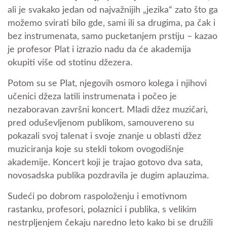
ali je svakako jedan od najvažnijih „jezika“ zato što ga
možemo svirati bilo gde, sami ili sa drugima, pa čak i
bez instrumenata, samo pucketanjem prstiju – kazao
je profesor Plat i izrazio nadu da će akademija
okupiti više od stotinu džezera.
Potom su se Plat, njegovih osmoro kolega i njihovi
učenici džeza latili instrumenata i počeo je
nezaboravan završni koncert. Mladi džez muzičari,
pred oduševljenom publikom, samouvereno su
pokazali svoj talenat i svoje znanje u oblasti džez
muziciranja koje su stekli tokom ovogodišnje
akademije. Koncert koji je trajao gotovo dva sata,
novosadska publika pozdravila je dugim aplauzima.
Sudeći po dobrom raspoloženju i emotivnom
rastanku, profesori, polaznici i publika, s velikim
nestrpljenjem čekaju naredno leto kako bi se družili