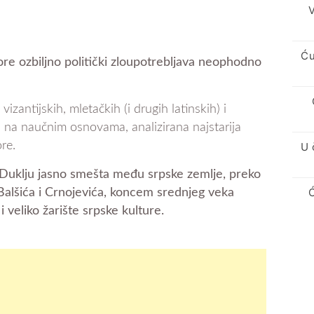
V
Ću
re ozbiljno politički zloupotrebljava neophodno
zantijskih, mletačkih (i drugih latinskih) i
, na naučnim osnovama, analizirana najstarija
re.
U 
i Duklju jasno smešta među srpske zemlje, preko
 Balšića i Crnojevića, koncem srednjeg veka
 veliko žarište srpske kulture.