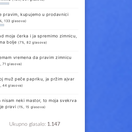
e pravim, kupujemo u prodavnici
%, 133 glasova)
ad moja ćerka i ja spremimo zimnicu,
ma bolje
(7%, 82 glasova)
emam vremena da pravim zimnicu
, 71 glasova)
oj muž peče papriku, ja pržim ajvar
, 44 glasova)
a nisam neki mastor, to moja svekrva
lje pravi
(1%, 15 glasova)
Ukupno glasalo:
1.147