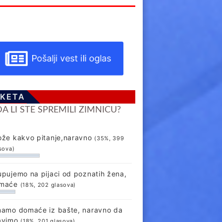
Pošalji vest ili oglas
KETA
DA LI STE SPREMILI ZIMNICU?
ože kakvo pitanje,naravno
(35%, 399
sova)
upujemo na pijaci od poznatih žena,
maće
(18%, 202 glasova)
mamo domaće iz bašte, naravno da
avimo
(18%, 201 glasova)