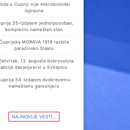
oda u Ćupriji nije mikrobiološki
ispravna
prija 35-Izdajem jednoiposoban,
kompletno namešten stan
Ćuprijska MORAVA 1918 razbila
paraćinsko Staklo
četvrtak, 13. avgusta dobrovoljna
akcija davanja krvi u Svilajncu
Ćuprija 34-Izdajem dvokrevetnu
nameštenu garsonjeru
NAJNOVIJE VESTI…