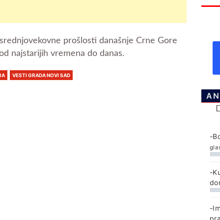
 srednjovekovne prošlosti današnje Crne Gore
 od najstarijih vremena do danas.
RA
VESTI GRADA NOVI SAD
AN
-B
gla
-K
do
-I
pr