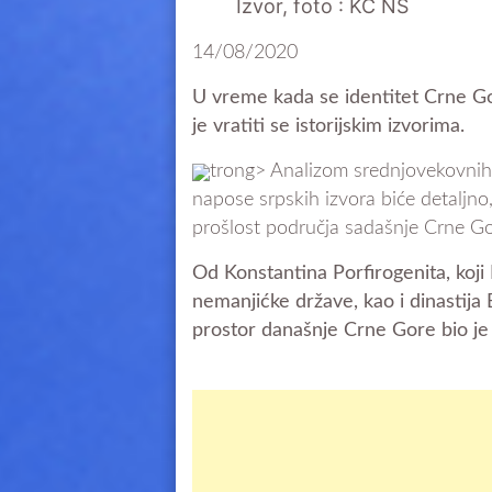
Izvor, foto : KC NS
14/08/2020
U vreme kada se identitet Crne Go
je vratiti se istorijskim izvorima.
trong> Analizom srednjovekovnih vi
napose srpskih izvora biće detaljno
prošlost područja sadašnje Crne Go
Od Konstantina Porfirogenita, koj
nemanjićke države, kao i dinastija
prostor današnje Crne Gore bio je i