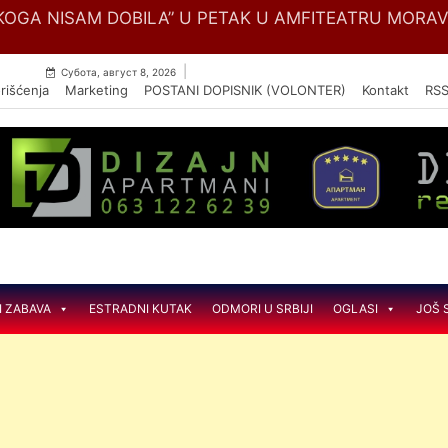
Skip
OGA NISAM DOBILA” U PETAK U AMFITEATRU MORA
to
content
|
Субота, август 8, 2026
rišćenja
Marketing
POSTANI DOPISNIK (VOLONTER)
Kontakt
RS
I ZABAVA
ESTRADNI KUTAK
ODMORI U SRBIJI
OGLASI
JOŠ 