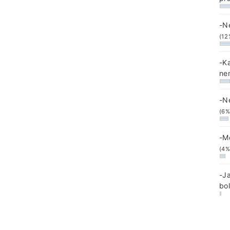
-N
(12
-K
ne
-N
(6%
-M
(4%
-J
bo