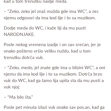
kad u tom trenutku naidje meda.
– “Zeko, zeko jel znaš možda gde ima WC”, a zec
njemu odgovori da ima kod lije i to sa muzikom.
Dodje meda do WC, i kaže liji da mu pusti
NARODNJAKE.
Posle nekog vremena izadje i on sav srećan, jer je
onako pošteno vršio veliku nuždu, kad u tom
trenutku dotrča vuk.
– “Zeko, medo, jel znate gde ima u blizini WC”, a oni
njemu da ima kod lije i to sa muzikom. Dotrča brzo
vuk do WC, kad ga tamo lija upita sta da mu pusti a
vuk njoj:
– “Ma bilo šta.”
Posle pet minuta izlazi vuk onako sav pos.an, kad ga