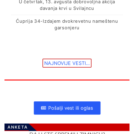
U četvrtak, 13. avgusta dobrovoljna akcija
davanja krvi u Svilajncu
Ćuprija 34-Izdajem dvokrevetnu nameštenu
garsonjeru
NAJNOVIJE VESTI…
Pošalji vest ili oglas
ANKETA