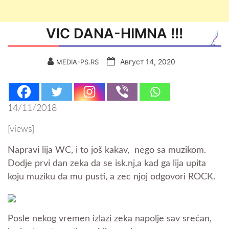
VIC DANA-HIMNA !!!
Август 14, 2020
MEDIA-PS.RS
14/11/2018
[views]
Napravi lija WC, i to još kakav, nego sa muzikom.
Dodje prvi dan zeka da se isk.nj,a kad ga lija upita
koju muziku da mu pusti, a zec njoj odgovori ROCK.
Posle nekog vremen izlazi zeka napolje sav srećan,