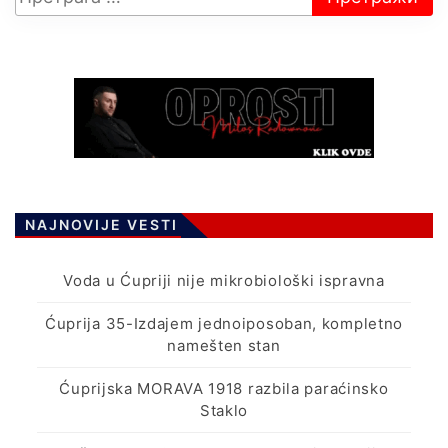
NAJNOVIJE VESTI
Voda u Ćupriji nije mikrobiološki ispravna
Ćuprija 35-Izdajem jednoiposoban, kompletno
namešten stan
Ćuprijska MORAVA 1918 razbila paraćinsko
Staklo