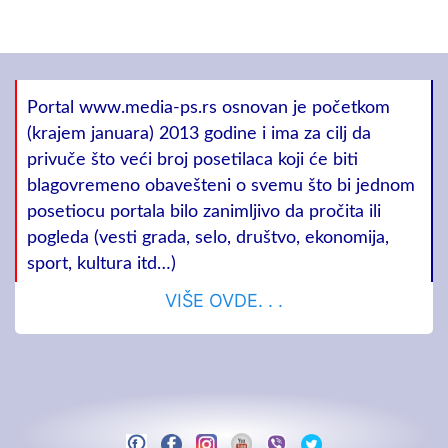
Portal www.media-ps.rs osnovan je početkom
(krajem januara) 2013 godine i ima za cilj da
privuče što veći broj posetilaca koji će biti
blagovremeno obavešteni o svemu što bi jednom
posetiocu portala bilo zanimljivo da pročita ili
pogleda (vesti grada, selo, društvo, ekonomija,
sport, kultura itd…)
VIŠE OVDE. . .