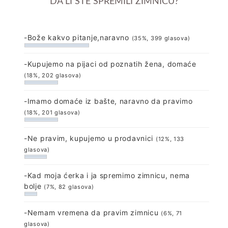
DA LI STE SPREMILI ZIMNICU?
-Bože kakvo pitanje,naravno
(35%, 399 glasova)
-Kupujemo na pijaci od poznatih žena, domaće
(18%, 202 glasova)
-Imamo domaće iz bašte, naravno da pravimo
(18%, 201 glasova)
-Ne pravim, kupujemo u prodavnici
(12%, 133
glasova)
-Kad moja ćerka i ja spremimo zimnicu, nema
bolje
(7%, 82 glasova)
-Nemam vremena da pravim zimnicu
(6%, 71
glasova)