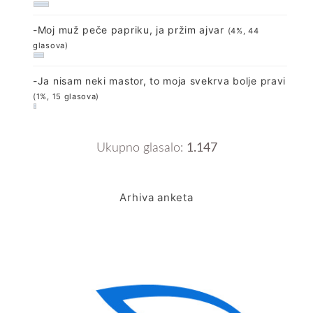
-Moj muž peče papriku, ja pržim ajvar
(4%, 44
glasova)
-Ja nisam neki mastor, to moja svekrva bolje pravi
(1%, 15 glasova)
Ukupno glasalo:
1.147
Arhiva anketa