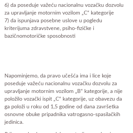
6) da poseduje važeću nacionalnu vozačku dozvolu
za upravljanje motornim vozilom „C“ kategorije
7) da ispunjava posebne uslove u pogledu
kriterijuma zdravstvene, psiho-fizičke i
bazičnomotoričke sposobnosti
Napominjemo, da pravo učešća ima i lice koje
poseduje važeću nacionalnu vozačku dozvolu za
upravljanje motornim vozilom „B“ kategorije, a nije
položilo vozački ispit „C“ kategorije, uz obavezu da
ga položi u roku od 1,5 godine od dana završetka
osnovne obuke pripadnika vatrogasno-spasilačkih
jedinica.