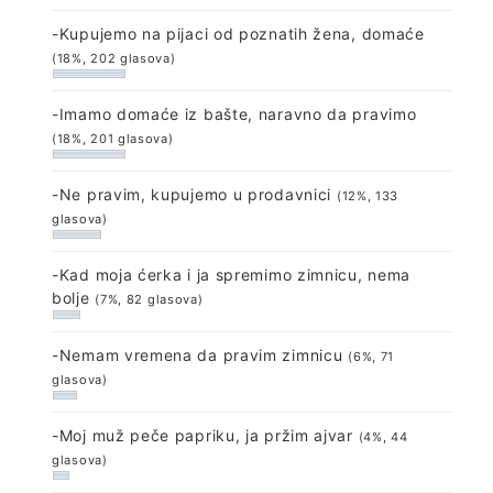
-Kupujemo na pijaci od poznatih žena, domaće
(18%, 202 glasova)
-Imamo domaće iz bašte, naravno da pravimo
(18%, 201 glasova)
-Ne pravim, kupujemo u prodavnici
(12%, 133
glasova)
-Kad moja ćerka i ja spremimo zimnicu, nema
bolje
(7%, 82 glasova)
-Nemam vremena da pravim zimnicu
(6%, 71
glasova)
-Moj muž peče papriku, ja pržim ajvar
(4%, 44
glasova)