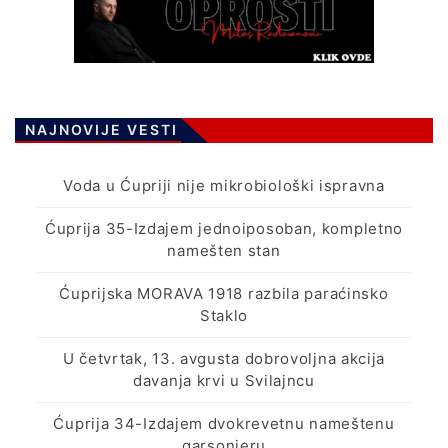
NAJNOVIJE VESTI
Voda u Ćupriji nije mikrobiološki ispravna
Ćuprija 35-Izdajem jednoiposoban, kompletno
namešten stan
Ćuprijska MORAVA 1918 razbila paraćinsko
Staklo
U četvrtak, 13. avgusta dobrovoljna akcija
davanja krvi u Svilajncu
Ćuprija 34-Izdajem dvokrevetnu nameštenu
garsonjeru