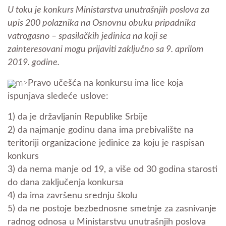
U toku je konkurs Ministarstva unutrašnjih poslova za
upis 200 polaznika na Osnovnu obuku pripadnika
vatrogasno – spasilačkih jedinica na koji se
zainteresovani mogu prijaviti zaključno sa 9. aprilom
2019. godine.
m>
Pravo učešća na konkursu ima lice koja
ispunjava sledeće uslove:
1) da je državljanin Republike Srbije
2) da najmanje godinu dana ima prebivalište na
teritoriji organizacione jedinice za koju je raspisan
konkurs
3) da nema manje od 19, a više od 30 godina starosti
do dana zaključenja konkursa
4) da ima završenu srednju školu
5) da ne postoje bezbednosne smetnje za zasnivanje
radnog odnosa u Ministarstvu unutrašnjih poslova