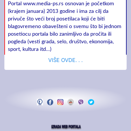
Portal www.media-ps.rs osnovan je početkom
(krajem januara) 2013 godine i ima za cilj da
privuče što veći broj posetilaca koji će biti
blagovremeno obavešteni o svemu što bi jednom
posetiocu portala bilo zanimljivo da pročita ili
pogleda (vesti grada, selo, društvo, ekonomija,
sport, kultura itd…)
VIŠE OVDE. . .