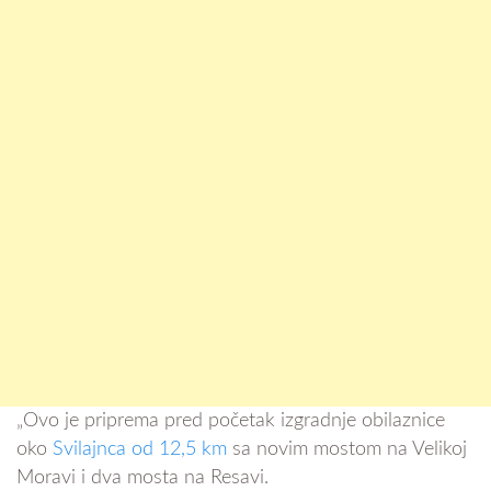
„Ovo je priprema pred početak izgradnje obilaznice
oko
Svilajnca od 12,5 km
sa novim mostom na Velikoj
Moravi i dva mosta na Resavi.