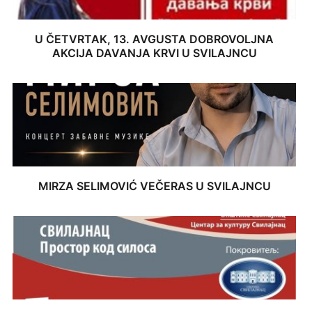
U ČETVRTAK, 13. AVGUSTA DOBROVOLJNA
AKCIJA DAVANJA KRVI U SVILAJNCU
MIRZA SELIMOVIĆ VEČERAS U SVILAJNCU