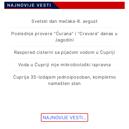
NAJNOVIJE VESTI
Svetski dan mačaka-8. avgust
Poslednje provere “Ćurana” i “Crevara” danas u
Jagodini
Raspored cisterni sa pijaćom vodom u Ćupriji
Voda u Ćupriji nije mikrobiološki ispravna
Ćuprija 35-Izdajem jednoiposoban, kompletno
namešten stan
NAJNOVIJE VESTI…