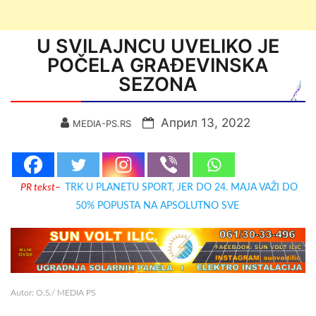
U SVILAJNCU UVELIKO JE
POČELA GRAĐEVINSKA
SEZONA
Април 13, 2022
MEDIA-PS.RS
PR tekst
–
TRK U PLANETU SPORT, JER DO 24. MAJA VAŽI DO
50% POPUSTA NA APSOLUTNO SVE
Autor: O.S./ MEDIA PS