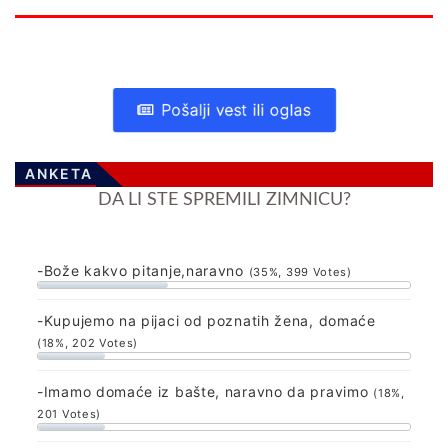
Pošalji vest ili oglas
ANKETA
DA LI STE SPREMILI ZIMNICU?
-Bože kakvo pitanje,naravno
(35%, 399 Votes)
-Kupujemo na pijaci od poznatih žena, domaće
(18%, 202 Votes)
-Imamo domaće iz bašte, naravno da pravimo
(18%,
201 Votes)