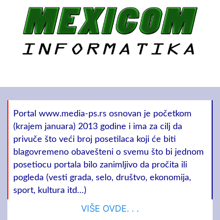
Portal www.media-ps.rs osnovan je početkom
(krajem januara) 2013 godine i ima za cilj da
privuče što veći broj posetilaca koji će biti
blagovremeno obavešteni o svemu što bi jednom
posetiocu portala bilo zanimljivo da pročita ili
pogleda (vesti grada, selo, društvo, ekonomija,
sport, kultura itd…)
VIŠE OVDE. . .