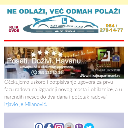
Očekujemo uskoro i potpisivanje ugovora za prvu
fazu radova na izgradnji novog mosta i obilaznice, a u
narendih mesec do dva dana i početak radova“ –
izjavio je Milanović.