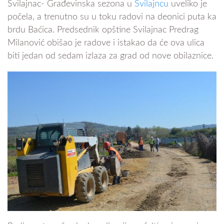
Svilajnac- Građevinska sezona u
Svilajncu
uveliko je
počela, a trenutno su u toku radovi na deonici puta ka
brdu Baćica. Predsednik opštine Svilajnac Predrag
Milanović obišao je radove i istakao da će ova ulica
biti jedan od sedam izlaza za grad od nove obilaznice.