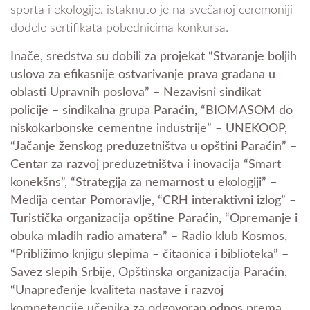
sporta i ekologije, istaknuto je na svečanoj ceremoniji
dodele sertifikata pobednicima konkursa.
Inače, sredstva su dobili za projekat “Stvaranje boljih
uslova za efikasnije ostvarivanje prava građana u
oblasti Upravnih poslova” – Nezavisni sindikat
policije – sindikalna grupa Paraćin, “BIOMASOM do
niskokarbonske cementne industrije” – UNEKOOP,
“Jačanje ženskog preduzetništva u opštini Paraćin” –
Centar za razvoj preduzetništva i inovacija “Smart
konekšns”, “Strategija za nemarnost u ekologiji” –
Medija centar Pomoravlje, “CRH interaktivni izlog” –
Turistička organizacija opštine Paraćin, “Opremanje i
obuka mladih radio amatera” – Radio klub Kosmos,
“Približimo knjigu slepima – čitaonica i biblioteka” –
Savez slepih Srbije, Opštinska organizacija Paraćin,
“Unapređenje kvaliteta nastave i razvoj
kompetencije učenika za odgovoran odnos prema