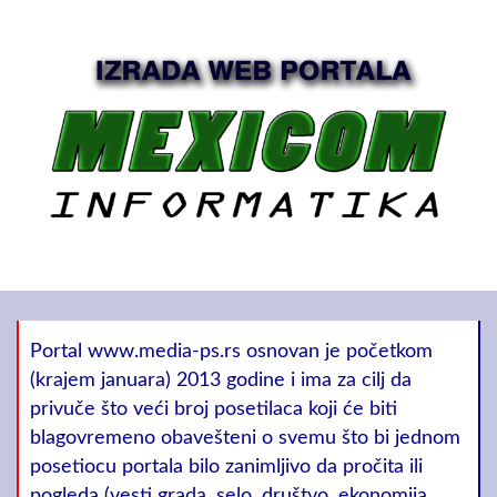
Portal www.media-ps.rs osnovan je početkom
(krajem januara) 2013 godine i ima za cilj da
privuče što veći broj posetilaca koji će biti
blagovremeno obavešteni o svemu što bi jednom
posetiocu portala bilo zanimljivo da pročita ili
pogleda (vesti grada, selo, društvo, ekonomija,