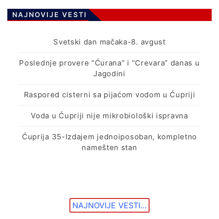
NAJNOVIJE VESTI
Svetski dan mačaka-8. avgust
Poslednje provere “Ćurana” i “Crevara” danas u
Jagodini
Raspored cisterni sa pijaćom vodom u Ćupriji
Voda u Ćupriji nije mikrobiološki ispravna
Ćuprija 35-Izdajem jednoiposoban, kompletno
namešten stan
NAJNOVIJE VESTI…