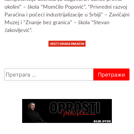
okolini” – škola “Momčilo Popović”, “Privredni razvoj
Paraćina i počeci industrijalizacije u Srbiji” – Zavičajni
Muzej i “Znanje bez granica” – škola “Stevan
Jakovljević”.
VESTI GRADA PARAĆIN