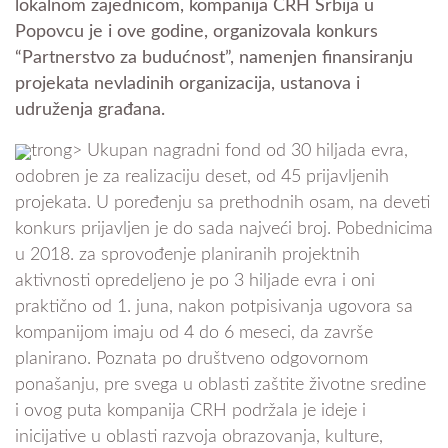
lokalnom zajednicom, kompanija CRH Srbija u
Popovcu je i ove godine, organizovala konkurs
“Partnerstvo za budućnost”, namenjen finansiranju
projekata nevladinih organizacija, ustanova i
udruženja građana.
trong> Ukupan nagradni fond od 30 hiljada evra,
odobren je za realizaciju deset, od 45 prijavljenih
projekata. U poređenju sa prethodnih osam, na deveti
konkurs prijavljen je do sada najveći broj. Pobednicima
u 2018. za sprovođenje planiranih projektnih
aktivnosti opredeljeno je po 3 hiljade evra i oni
praktično od 1. juna, nakon potpisivanja ugovora sa
kompanijom imaju od 4 do 6 meseci, da završe
planirano. Poznata po društveno odgovornom
ponašanju, pre svega u oblasti zaštite životne sredine
i ovog puta kompanija CRH podržala je ideje i
inicijative u oblasti razvoja obrazovanja, kulture,