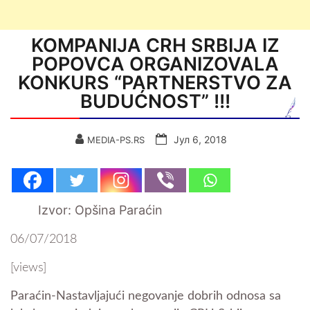
KOMPANIJA CRH SRBIJA IZ
POPOVCA ORGANIZOVALA
KONKURS “PARTNERSTVO ZA
BUDUĆNOST” !!!
Јул 6, 2018
MEDIA-PS.RS
Izvor: Opšina Paraćin
06/07/2018
[views]
Paraćin-Nastavljajući negovanje dobrih odnosa sa