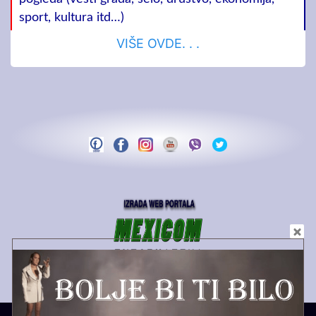
sport, kultura itd…)
VIŠE OVDE. . .
Copyright MEDIA PS | 2021