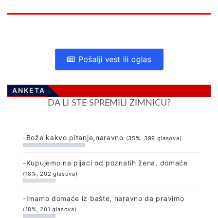
Pošalji vest ili oglas
ANKETA
DA LI STE SPREMILI ZIMNICU?
-Bože kakvo pitanje,naravno
(35%, 399 glasova)
-Kupujemo na pijaci od poznatih žena, domaće
(18%, 202 glasova)
-Imamo domaće iz bašte, naravno da pravimo
(18%, 201 glasova)