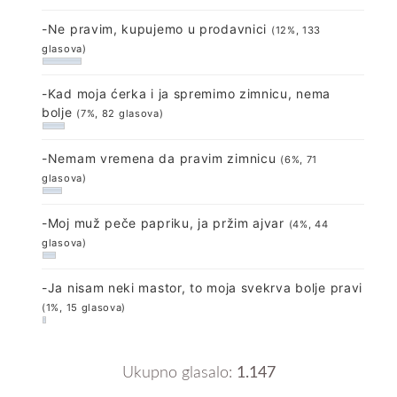
-Ne pravim, kupujemo u prodavnici
(12%, 133
glasova)
-Kad moja ćerka i ja spremimo zimnicu, nema
bolje
(7%, 82 glasova)
-Nemam vremena da pravim zimnicu
(6%, 71
glasova)
-Moj muž peče papriku, ja pržim ajvar
(4%, 44
glasova)
-Ja nisam neki mastor, to moja svekrva bolje pravi
(1%, 15 glasova)
Ukupno glasalo:
1.147