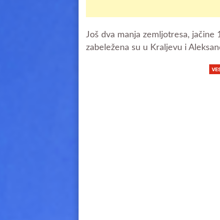
Još dva manja zemljotresa, jačine 
zabeležena su u Kraljevu i Aleksa
VE