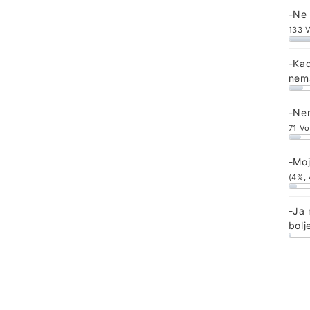
-Ne
133 
-Kad
nem
-Ne
71 Vo
-Moj
(4%,
-Ja 
bolj