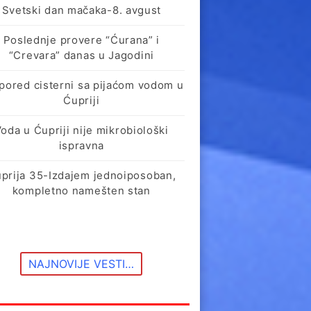
Svetski dan mačaka-8. avgust
Poslednje provere “Ćurana” i
“Crevara” danas u Jagodini
pored cisterni sa pijaćom vodom u
Ćupriji
oda u Ćupriji nije mikrobiološki
ispravna
prija 35-Izdajem jednoiposoban,
kompletno namešten stan
NAJNOVIJE VESTI…