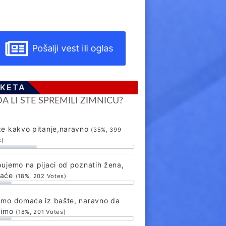
Pošalji vest ili oglas
KETA
DA LI STE SPREMILI ZIMNICU?
že kakvo pitanje,naravno
(35%, 399
s)
ujemo na pijaci od poznatih žena,
aće
(18%, 202 Votes)
amo domaće iz bašte, naravno da
vimo
(18%, 201 Votes)