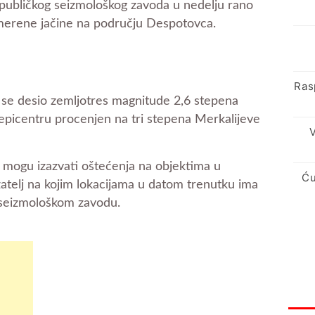
ubličkog seizmološkog zavoda u nedelju rano
 umerene jačine na području Despotovca.
Ras
se desio zemljotres magnitude 2,6 stepena
 u epicentru procenjen na tri stepena Merkalijeve
V
e mogu izazvati oštećenja na objektima u
Ću
azatelj na kojim lokacijama u datom trenutku ima
 seizmološkom zavodu.