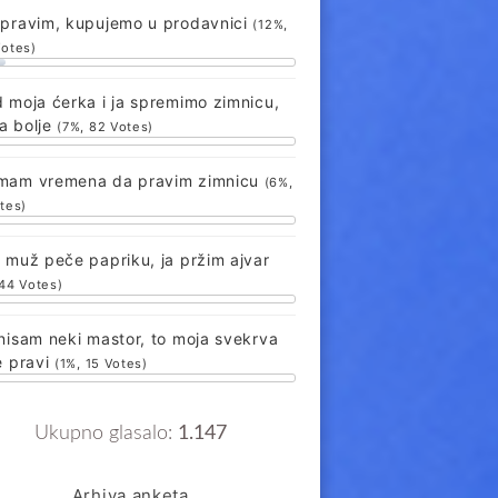
 pravim, kupujemo u prodavnici
(12%,
Votes)
 moja ćerka i ja spremimo zimnicu,
a bolje
(7%, 82 Votes)
mam vremena da pravim zimnicu
(6%,
tes)
 muž peče papriku, ja pržim ajvar
 44 Votes)
nisam neki mastor, to moja svekrva
e pravi
(1%, 15 Votes)
Ukupno glasalo:
1.147
Arhiva anketa