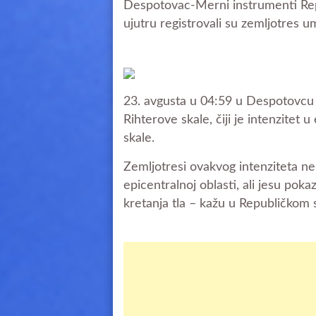
Despotovac-Merni instrumenti Rep
ujutru registrovali su zemljotres
23. avgusta u 04:59 u Despotovcu 
Rihterove skale, čiji je intenzitet
skale.
Zemljotresi ovakvog intenziteta n
epicentralnoj oblasti, ali jesu pok
kretanja tla – kažu u Republičkom