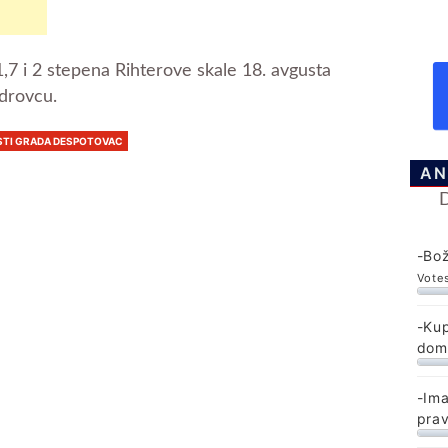
1,7 i 2 stepena Rihterove skale 18. avgusta
ndrovcu.
STI GRADA DESPOTOVAC
AN
-Bo
Vote
-Kup
dom
-Im
pra