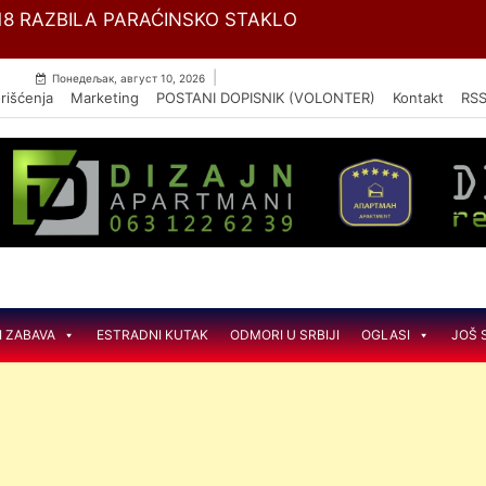
Skip
18 RAZBILA PARAĆINSKO STAKLO
to
content
|
Понедељак, август 10, 2026
rišćenja
Marketing
POSTANI DOPISNIK (VOLONTER)
Kontakt
RS
I ZABAVA
ESTRADNI KUTAK
ODMORI U SRBIJI
OGLASI
JOŠ 