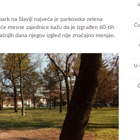
V
ark na Slaviji najveća je parkovska zelena
Ću
eće mesne zajednice kažu da je izgrađen 60-tih
ašnjih dana njegov izgled nije značajno menjao.
U 