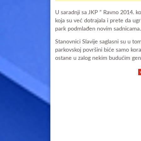
U saradnji sa JKP ” Ravno 2014. ko
koja su već dotrajala i prete da u
park podmlađen novim sadnicama.
Stanovnici Slavije saglasni su u 
parkovskoj površini biće samo kora
ostane u zalog nekim budućim gen