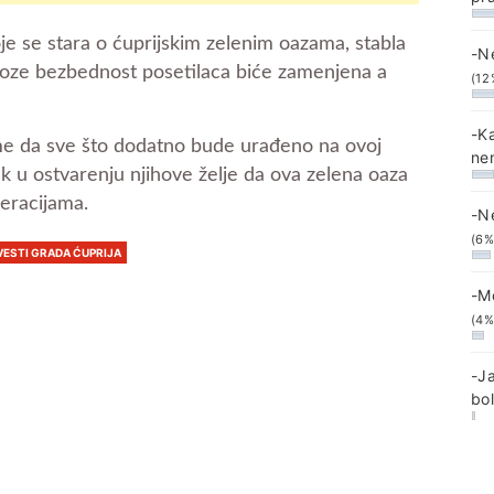
je se stara o ćuprijskim zelenim oazama, stabla
-N
groze bezbednost posetilaca biće zamenjena a
(12
-K
tome da sve što dodatno bude urađeno na ovoj
ne
k u ostvarenju njihove želje da ova zelena oaza
eracijama.
-N
(6%
VESTI GRADA ĆUPRIJA
-M
(4%
-J
bo