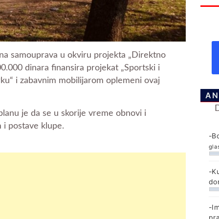
kalna samouprava u okviru projekta „Direktno
.000 dinara finansira projekat „Sportski i
rku“ i zabavnim mobilijarom oplemeni ovaj
AN
planu je da se u skorije vreme obnovi i
i postave klupe.
-B
gla
-K
do
-I
pr