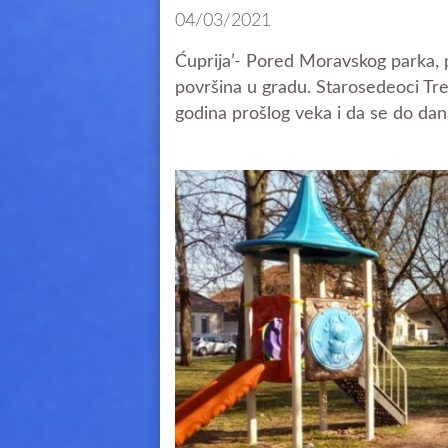
04/03/2021
Ćuprija’- Pored Moravskog parka, p
površina u gradu. Starosedeoci Tr
godina prošlog veka i da se do dan