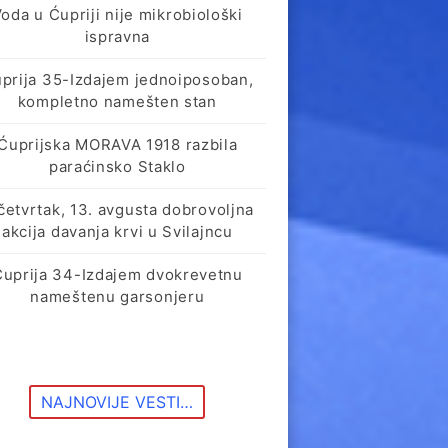
oda u Ćupriji nije mikrobiološki
ispravna
prija 35-Izdajem jednoiposoban,
kompletno namešten stan
Ćuprijska MORAVA 1918 razbila
paraćinsko Staklo
četvrtak, 13. avgusta dobrovoljna
akcija davanja krvi u Svilajncu
Ćuprija 34-Izdajem dvokrevetnu
nameštenu garsonjeru
NAJNOVIJE VESTI…