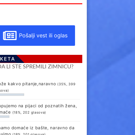
Pošalji vest ili oglas
KETA
DA LI STE SPREMILI ZIMNICU?
ože kakvo pitanje,naravno
(35%, 399
sova)
upujemo na pijaci od poznatih žena,
maće
(18%, 202 glasova)
mamo domaće iz bašte, naravno da
avimo
(18%, 201 glasova)