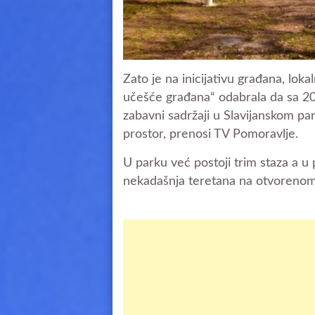
Zato je na inicijativu građana, lo
učešće građana“ odabrala da sa 200
zabavni sadržaji u Slavijanskom pa
prostor, prenosi TV Pomoravlje.
U parku već postoji trim staza a u 
nekadašnja teretana na otvorenom 