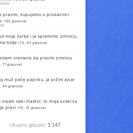
e pravim, kupujemo u prodavnici
%, 133 glasova)
ad moja ćerka i ja spremimo zimnicu,
ma bolje
(7%, 82 glasova)
emam vremena da pravim zimnicu
, 71 glasova)
oj muž peče papriku, ja pržim ajvar
, 44 glasova)
a nisam neki mastor, to moja svekrva
lje pravi
(1%, 15 glasova)
Ukupno glasalo:
1.147