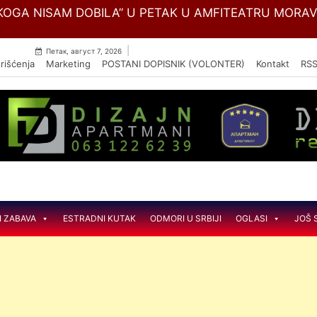
Skip
OGA NISAM DOBILA” U PETAK U AMFITEATRU MORA
to
content
|
Петак, август 7, 2026
rišćenja
Marketing
POSTANI DOPISNIK (VOLONTER)
Kontakt
RS
I ZABAVA
ESTRADNI KUTAK
ODMORI U SRBIJI
OGLASI
JOŠ 