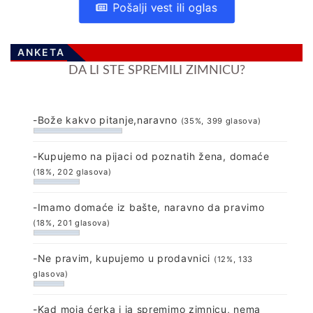
Pošalji vest ili oglas
ANKETA
DA LI STE SPREMILI ZIMNICU?
-Bože kakvo pitanje,naravno
(35%, 399 glasova)
-Kupujemo na pijaci od poznatih žena, domaće
(18%, 202 glasova)
-Imamo domaće iz bašte, naravno da pravimo
(18%, 201 glasova)
-Ne pravim, kupujemo u prodavnici
(12%, 133
glasova)
-Kad moja ćerka i ja spremimo zimnicu, nema