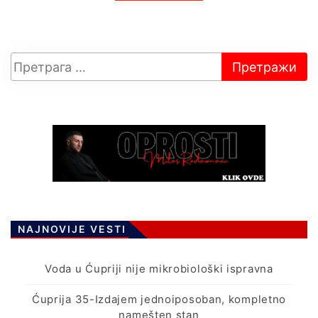
NAJNOVIJE VESTI
Voda u Ćupriji nije mikrobiološki ispravna
Ćuprija 35-Izdajem jednoiposoban, kompletno
namešten stan