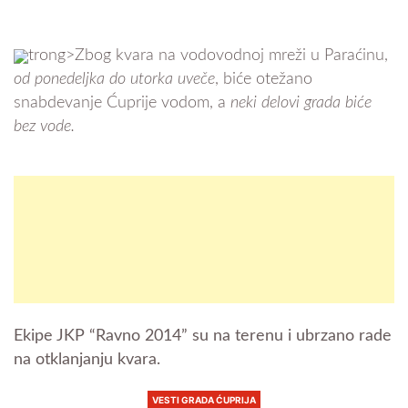
trong>Zbog kvara na vodovodnoj mreži u Paraćinu,
od ponedeljka do utorka uveče
, biće otežano
snabdevanje Ćuprije vodom, a
neki delovi grada biće
bez vode.
Ekipe JKP “Ravno 2014” su na terenu i ubrzano rade
na otklanjanju kvara.
VESTI GRADA ĆUPRIJA