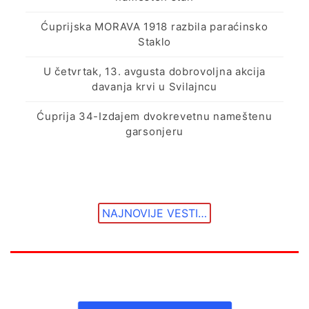
Ćuprijska MORAVA 1918 razbila paraćinsko
Staklo
U četvrtak, 13. avgusta dobrovoljna akcija
davanja krvi u Svilajncu
Ćuprija 34-Izdajem dvokrevetnu nameštenu
garsonjeru
NAJNOVIJE VESTI…