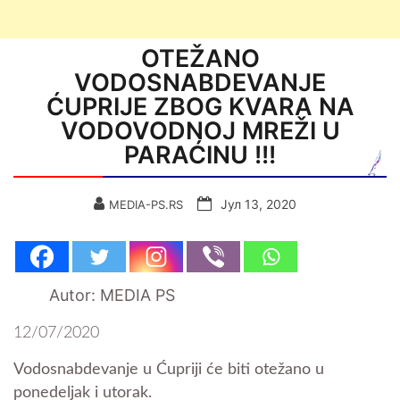
OTEŽANO
VODOSNABDEVANJE
ĆUPRIJE ZBOG KVARA NA
VODOVODNOJ MREŽI U
PARAĆINU !!!
Јул 13, 2020
MEDIA-PS.RS
Autor: MEDIA PS
12/07/2020
Vodosnabdevanje u Ćupriji će biti otežano u
ponedeljak i utorak.