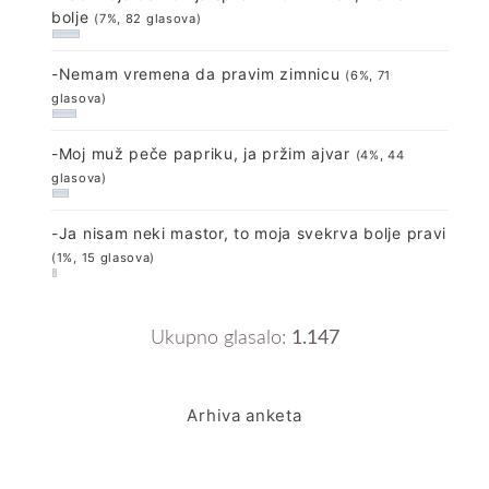
bolje
(7%, 82 glasova)
-Nemam vremena da pravim zimnicu
(6%, 71
glasova)
-Moj muž peče papriku, ja pržim ajvar
(4%, 44
glasova)
-Ja nisam neki mastor, to moja svekrva bolje pravi
(1%, 15 glasova)
Ukupno glasalo:
1.147
Arhiva anketa