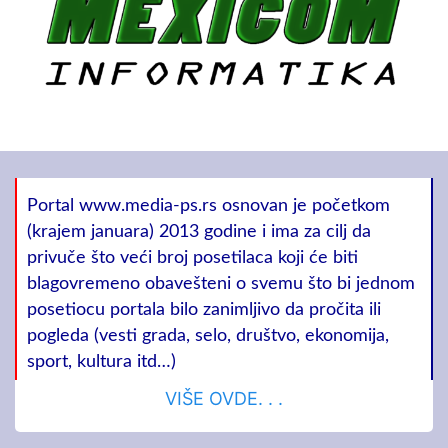
Portal www.media-ps.rs osnovan je početkom
(krajem januara) 2013 godine i ima za cilj da
privuče što veći broj posetilaca koji će biti
blagovremeno obavešteni o svemu što bi jednom
posetiocu portala bilo zanimljivo da pročita ili
pogleda (vesti grada, selo, društvo, ekonomija,
sport, kultura itd…)
VIŠE OVDE. . .