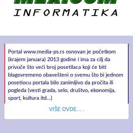
Portal www.media-ps.rs osnovan je početkom
(krajem januara) 2013 godine i ima za cilj da
privuče što veći broj posetilaca koji će biti
blagovremeno obavešteni o svemu što bi jednom
posetiocu portala bilo zanimljivo da pročita ili
pogleda (vesti grada, selo, društvo, ekonomija,
sport, kultura itd…)
VIŠE OVDE. . .