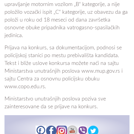
upravljanje motornim vozilom „B“ kategorije, a nije
položilo vozački ispit „C“ kategorije, uz obavezu da ga
položi u roku od 18 meseci od dana završetka
osnovne obuke pripadnika vatrogasno-spasilačkih
jedinica.
Prijava na konkurs, sa dokumentacijom, podnosi se
policijskoj stanici po mestu prebivališta kandidata.
Tekst i bliže uslove konkursa možete naći na sajtu
Ministarstva unutrašnjih poslova www.mup.gov.rs i
sajtu Centra za osnovnu policijsku obuku
www.copo.edu.rs.
Ministarstvo unutrašnjih poslova poziva sve
zainteresovane da se prijave na konkurs.