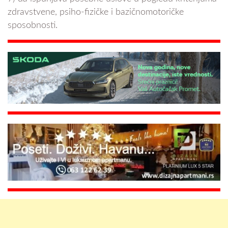
zdravstvene, psiho-fizičke i bazičnomotoričke
sposobnosti.