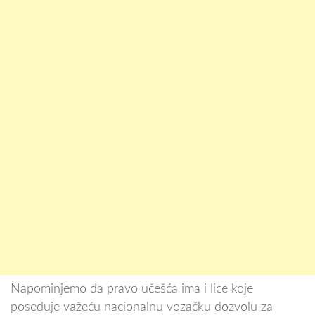
Napominjemo da pravo učešća ima i lice koje
poseduje važeću nacionalnu vozačku dozvolu za