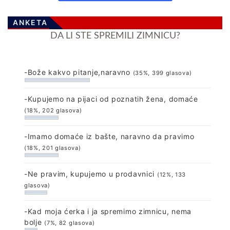
ANKETA
DA LI STE SPREMILI ZIMNICU?
-Bože kakvo pitanje,naravno
(35%, 399 glasova)
-Kupujemo na pijaci od poznatih žena, domaće
(18%, 202 glasova)
-Imamo domaće iz bašte, naravno da pravimo
(18%, 201 glasova)
-Ne pravim, kupujemo u prodavnici
(12%, 133
glasova)
-Kad moja ćerka i ja spremimo zimnicu, nema
bolje
(7%, 82 glasova)