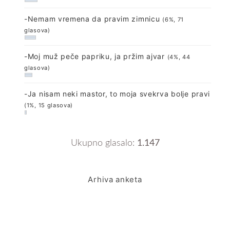
-Nemam vremena da pravim zimnicu
(6%, 71
glasova)
-Moj muž peče papriku, ja pržim ajvar
(4%, 44
glasova)
-Ja nisam neki mastor, to moja svekrva bolje pravi
(1%, 15 glasova)
Ukupno glasalo:
1.147
Arhiva anketa