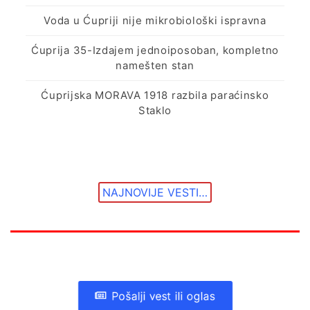
Voda u Ćupriji nije mikrobiološki ispravna
Ćuprija 35-Izdajem jednoiposoban, kompletno
namešten stan
Ćuprijska MORAVA 1918 razbila paraćinsko
Staklo
NAJNOVIJE VESTI…
Pošalji vest ili oglas