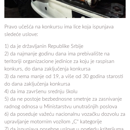
Pravo učešća na konkursu ima lice koja ispunjava
sledeće uslove:
1) da je državljanin Republike Srbije
2) da najmanje godinu dana ima prebivalište na
teritoriji organizacione jedinice za koju je raspisan
konkurs, do dana zaključenja konkursa
3) da nema manje od 19, a više od 30 godina starosti
do dana zaključenja konkursa
4) da ima završenu srednju školu
5) da ne postoje bezbednosne smetnje za zasnivanje
radnog odnosa u Ministarstvu unutrašnjih poslova
6) da poseduje važeću nacionalnu vozačku dozvolu za
upravljanje motornim vozilom „C“ kategorije
7) da ispunjava posebne uslove u pogledu kriterijuma