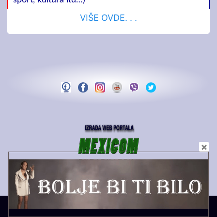
sport, kultura itd…)
VIŠE OVDE. . .
Copyright MEDIA PS | 2021