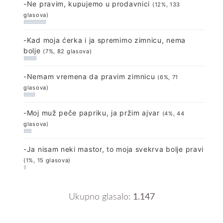
-Ne pravim, kupujemo u prodavnici
(12%, 133
glasova)
-Kad moja ćerka i ja spremimo zimnicu, nema
bolje
(7%, 82 glasova)
-Nemam vremena da pravim zimnicu
(6%, 71
glasova)
-Moj muž peče papriku, ja pržim ajvar
(4%, 44
glasova)
-Ja nisam neki mastor, to moja svekrva bolje pravi
(1%, 15 glasova)
Ukupno glasalo:
1.147