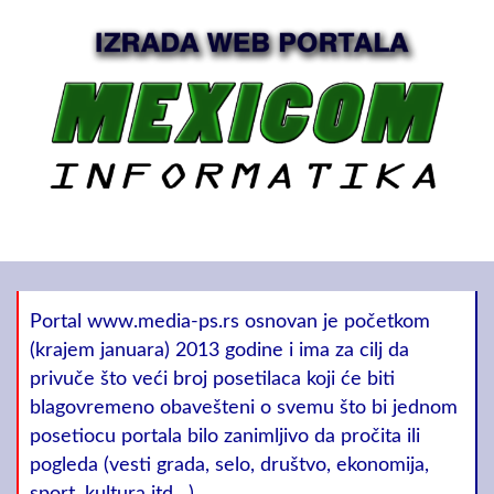
Portal www.media-ps.rs osnovan je početkom
(krajem januara) 2013 godine i ima za cilj da
privuče što veći broj posetilaca koji će biti
blagovremeno obavešteni o svemu što bi jednom
posetiocu portala bilo zanimljivo da pročita ili
pogleda (vesti grada, selo, društvo, ekonomija,