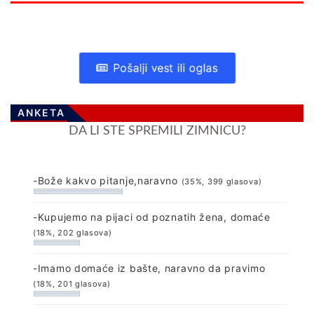
Pošalji vest ili oglas
ANKETA
DA LI STE SPREMILI ZIMNICU?
-Bože kakvo pitanje,naravno
(35%, 399 glasova)
-Kupujemo na pijaci od poznatih žena, domaće
(18%, 202 glasova)
-Imamo domaće iz bašte, naravno da pravimo
(18%, 201 glasova)