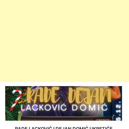
RADE LACKOVIĆ I DEJAN DOMIĆ UKRSTIĆE