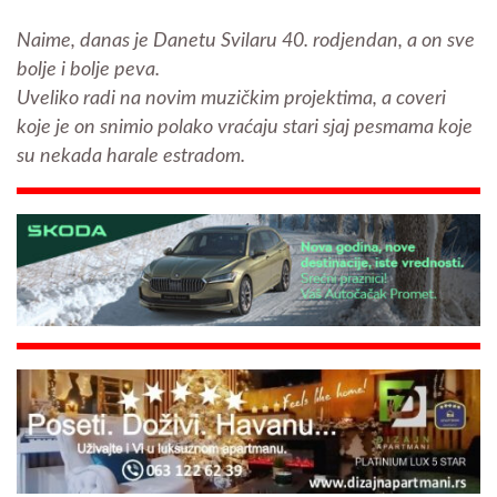
Naime, danas je Danetu Svilaru 40. rodjendan, a on sve
bolje i bolje peva.
Uveliko radi na novim muzičkim projektima, a coveri
koje je on snimio polako vraćaju stari sjaj pesmama koje
su nekada harale estradom.