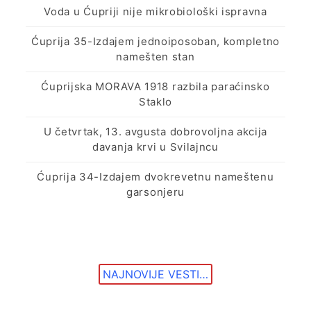
Voda u Ćupriji nije mikrobiološki ispravna
Ćuprija 35-Izdajem jednoiposoban, kompletno
namešten stan
Ćuprijska MORAVA 1918 razbila paraćinsko
Staklo
U četvrtak, 13. avgusta dobrovoljna akcija
davanja krvi u Svilajncu
Ćuprija 34-Izdajem dvokrevetnu nameštenu
garsonjeru
NAJNOVIJE VESTI…