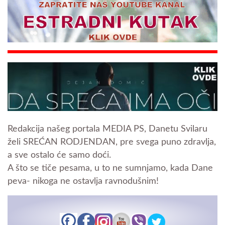
Redakcija našeg portala MEDIA PS, Danetu Svilaru
želi SREĆAN RODJENDAN, pre svega puno zdravlja,
a sve ostalo će samo doći.
A što se tiče pesama, u to ne sumnjamo, kada Dane
peva- nikoga ne ostavlja ravnodušnim!