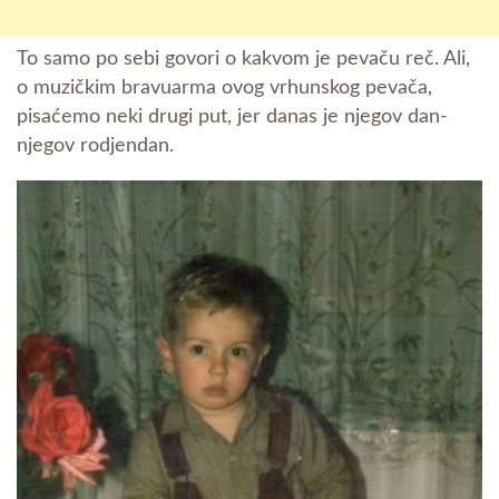
To samo po sebi govori o kakvom je pevaču reč. Ali,
o muzičkim bravuarma ovog vrhunskog pevača,
pisaćemo neki drugi put, jer danas je njegov dan-
njegov rodjendan.