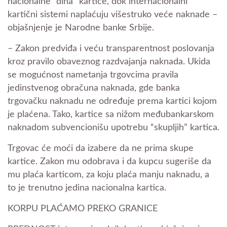
nacionalne “dina” kartice, dok internacionalni
kartični sistemi naplaćuju višestruko veće naknade –
objašnjenje je Narodne banke Srbije.
– Zakon predviđa i veću transparentnost poslovanja
kroz pravilo obaveznog razdvajanja naknada. Ukida
se mogućnost nametanja trgovcima pravila
jedinstvenog obračuna naknada, gde banka
trgovačku naknadu ne određuje prema kartici kojom
je plaćena. Tako, kartice sa nižom međubankarskom
naknadom subvencionišu upotrebu “skupljih” kartica.
Trgovac će moći da izabere da ne prima skupe
kartice. Zakon mu odobrava i da kupcu sugeriše da
mu plaća karticom, za koju plaća manju naknadu, a
to je trenutno jedina nacionalna kartica.
KORPU PLAĆAMO PREKO GRANICE