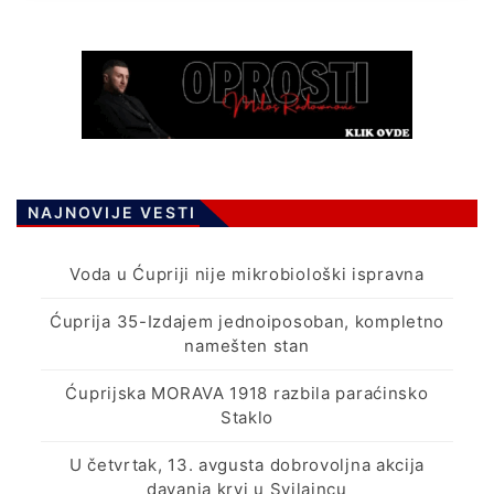
NAJNOVIJE VESTI
Voda u Ćupriji nije mikrobiološki ispravna
Ćuprija 35-Izdajem jednoiposoban, kompletno
namešten stan
Ćuprijska MORAVA 1918 razbila paraćinsko
Staklo
U četvrtak, 13. avgusta dobrovoljna akcija
davanja krvi u Svilajncu