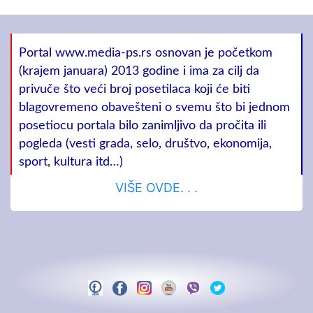
Portal www.media-ps.rs osnovan je početkom
(krajem januara) 2013 godine i ima za cilj da
privuče što veći broj posetilaca koji će biti
blagovremeno obavešteni o svemu što bi jednom
posetiocu portala bilo zanimljivo da pročita ili
pogleda (vesti grada, selo, društvo, ekonomija,
sport, kultura itd…)
VIŠE OVDE. . .