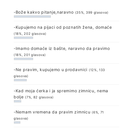
-Bože kakvo pitanje,naravno
(35%, 399 glasova)
-Kupujemo na pijaci od poznatih žena, domaće
(18%, 202 glasova)
-Imamo domaće iz bašte, naravno da pravimo
(18%, 201 glasova)
-Ne pravim, kupujemo u prodavnici
(12%, 133
glasova)
-Kad moja ćerka i ja spremimo zimnicu, nema
bolje
(7%, 82 glasova)
-Nemam vremena da pravim zimnicu
(6%, 71
glasova)