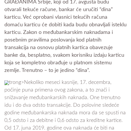
GRAĐANIMA Srbije, koji od 17. avgusta budu
otvarali tekuće račune, bankar će uručiti “dina”
karticu. Već oprobani vlasnici tekućih računa
domaću karticu će dobiti kada budu obnavljali isteklu
karticu. Zakon o međubankarskim naknadama i
posebnim pravilima poslovanja kod platnih
transakcija na osnovu platnih kartica obavezuje
banke da, besplatno, svakom korisniku izdaju karticu
koja se kompletno obrađuje u platnom sistemu
zemlje. Trenutno – to je jedino “dina”.
trong>Nekoliko meseci kasnije, 17. decembra,
počinje puna primena ovog zakona, a to znači i
snižavanje međubankarskih naknada. One trenutno
idu i do dva odsto transakcije. Do polovine sledeće
godine međubankarska naknada mora da se spusti na
0,5 odsto i za debitne i 0,6 odsto za kreditne kartice.
Od 17. juna 2019. godine ova naknada će biti na