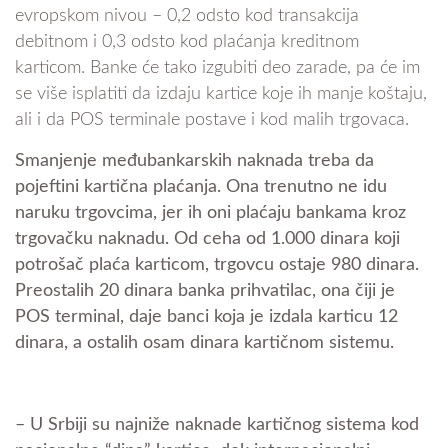
evropskom nivou – 0,2 odsto kod transakcija
debitnom i 0,3 odsto kod plaćanja kreditnom
karticom. Banke će tako izgubiti deo zarade, pa će im
se više isplatiti da izdaju kartice koje ih manje koštaju,
ali i da POS terminale postave i kod malih trgovaca.
Smanjenje međubankarskih naknada treba da
pojeftini kartična plaćanja. Ona trenutno ne idu
naruku trgovcima, jer ih oni plaćaju bankama kroz
trgovačku naknadu. Od ceha od 1.000 dinara koji
potrošač plaća karticom, trgovcu ostaje 980 dinara.
Preostalih 20 dinara banka prihvatilac, ona čiji je
POS terminal, daje banci koja je izdala karticu 12
dinara, a ostalih osam dinara kartičnom sistemu.
– U Srbiji su najniže naknade kartičnog sistema kod