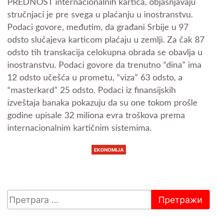
PREDNOST internacionalnih kartica, objašnjavaju
stručnjaci je pre svega u plaćanju u inostranstvu.
Podaci govore, međutim, da građani Srbije u 97
odsto slučajeva karticom plaćaju u zemlji. Za čak 87
odsto tih transkacija celokupna obrada se obavlja u
inostranstvu. Podaci govore da trenutno “dina” ima
12 odsto učešća u prometu, “viza” 63 odsto, a
“masterkard” 25 odsto. Podaci iz finansijskih
izveštaja banaka pokazuju da su one tokom prošle
godine upisale 32 miliona evra troškova prema
internacionalnim kartičnim sistemima.
EKONOMIJA