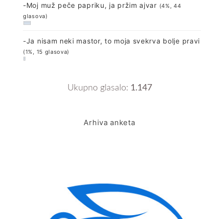
-Moj muž peče papriku, ja pržim ajvar
(4%, 44
glasova)
-Ja nisam neki mastor, to moja svekrva bolje pravi
(1%, 15 glasova)
Ukupno glasalo:
1.147
Arhiva anketa