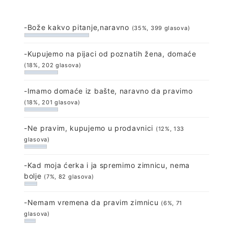
-Bože kakvo pitanje,naravno
(35%, 399 glasova)
-Kupujemo na pijaci od poznatih žena, domaće
(18%, 202 glasova)
-Imamo domaće iz bašte, naravno da pravimo
(18%, 201 glasova)
-Ne pravim, kupujemo u prodavnici
(12%, 133
glasova)
-Kad moja ćerka i ja spremimo zimnicu, nema
bolje
(7%, 82 glasova)
-Nemam vremena da pravim zimnicu
(6%, 71
glasova)