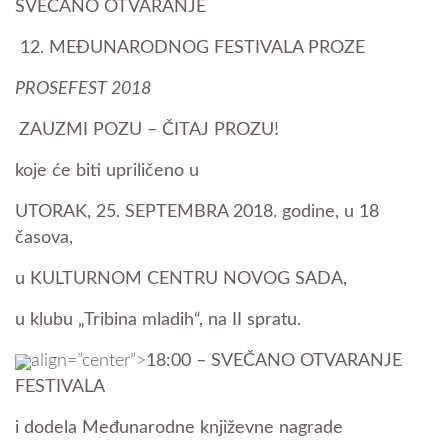
SVEČANO OTVARANJE
12. MEĐUNARODNOG FESTIVALA PROZE
PROSEFEST 2018
ZAUZMI POZU – ČITAJ PROZU!
koje će biti upriličeno u
UTORAK, 25. SEPTEMBRA 2018. godine, u 18
časova,
u KULTURNOM CENTRU NOVOG SADA,
u klubu „Tribina mladih“, na II spratu.
align=”center”>
18:00 – SVEČANO OTVARANJE
FESTIVALA
i dodela Međunarodne književne nagrade