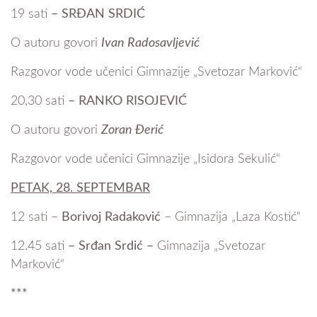
19 sati
–
SRĐAN SRDIĆ
O autoru govori
Ivan Radosavljević
Razgovor vode učenici Gimnazije „Svetozar Marković“
20,30 sati
–
RANKO RISOJEVIĆ
O autoru govori
Zoran Đerić
Razgovor vode učenici Gimnazije „Isidora Sekulić“
PETAK, 28. SEPTEMBAR
12 sati –
Borivoj Radaković
– Gimnazija „Laza Kostić“
12.45 sati
–
Srđan Srdić
–
Gimnazija „Svetozar
Marković“
***