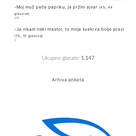
-Moj muž peče papriku, ja pržim ajvar
(4%, 44
glasova)
-Ja nisam neki mastor, to moja svekrva bolje pravi
(1%, 15 glasova)
Ukupno glasalo:
1.147
Arhiva anketa