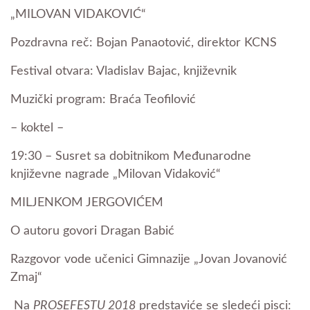
„MILOVAN VIDAKOVIĆ“
Pozdravna reč: Bojan Panaotović, direktor KCNS
Festival otvara: Vladislav Bajac, književnik
Muzički program: Braća Teofilović
– koktel –
19:30 – Susret sa dobitnikom Međunarodne
književne nagrade „Milovan Vidaković“
MILJENKOM JERGOVIĆEM
O autoru govori Dragan Babić
Razgovor vode učenici Gimnazije „Jovan Jovanović
Zmaj“
Na
PROSEFESTU 2018
predstaviće se sledeći pisci: