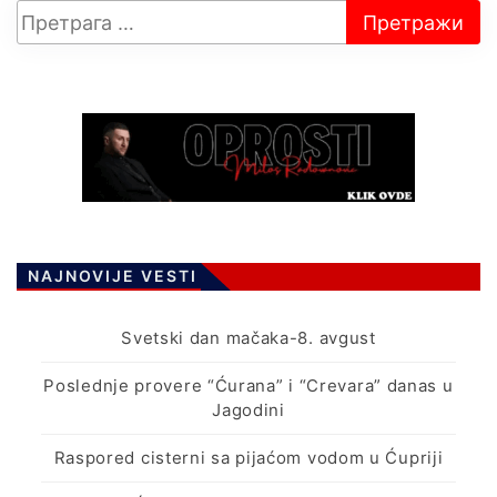
NAJNOVIJE VESTI
Svetski dan mačaka-8. avgust
Poslednje provere “Ćurana” i “Crevara” danas u
Jagodini
Raspored cisterni sa pijaćom vodom u Ćupriji