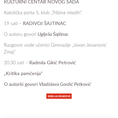
KULTURNI CENTAR NOVOG SADA
Katolička porta 5, klub „Tribina mladih“
19 sati –
RADIVOJ ŠAJTINAC
O autoru govori
Uglješa Šajtinac
Razgovor vode učenici Gimnazije „Jovan Jovanović
Zmaj“
20,30 sati –
Radmila Gikić Petrović
„Kritika pamćenja“
O
a
utorki govori
Vladislava Gordić Petković
SRBIJA GRADOVI