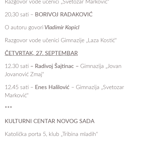
Razgovor vode učenici „Svetozar Marković“
20,30 sati –
BORIVOJ RADAKOVIĆ
O autoru govori
Vladimir Kopicl
Razgovor vode učenici Gimnazije „Laza Kostić“
ČETVRTAK, 27. SEPTEMBAR
12.30 sati
– Radivoj Šajtinac –
Gimnazija „Jovan
Jovanović Zmaj“
12.45 sati –
Enes Halilović
– Gimnazija „Svetozar
Marković“
***
KULTURNI CENTAR NOVOG SADA
Katolička porta 5, klub „Tribina mladih“