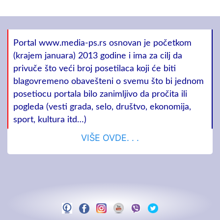
Portal www.media-ps.rs osnovan je početkom
(krajem januara) 2013 godine i ima za cilj da
privuče što veći broj posetilaca koji će biti
blagovremeno obavešteni o svemu što bi jednom
posetiocu portala bilo zanimljivo da pročita ili
pogleda (vesti grada, selo, društvo, ekonomija,
sport, kultura itd…)
VIŠE OVDE. . .