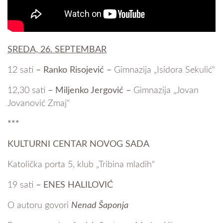
SREDA, 26. SEPTEMBAR
12 sati
–
Ranko Risojević
–
Gimnazija „Isidora Sekulić“
12,30 sati
–
Miljenko Jergović
–
Gimnazija „Jovan
Jovanović Zmaj“
***
KULTURNI CENTAR NOVOG SADA
Katolička porta 5, klub „Tribina mladih“
19 sati
–
ENES HALILOVIĆ
O autoru govori
Nenad Šaponja