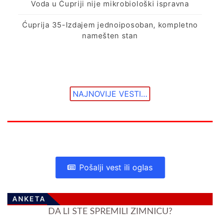
Voda u Ćupriji nije mikrobiološki ispravna
Ćuprija 35-Izdajem jednoiposoban, kompletno
namešten stan
NAJNOVIJE VESTI…
Pošalji vest ili oglas
ANKETA
DA LI STE SPREMILI ZIMNICU?