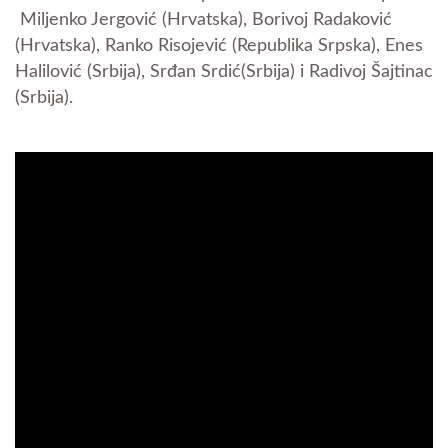
Miljenko Jergović (Hrvatska), Borivoj Radaković
(Hrvatska), Ranko Risojević (Republika Srpska), Enes
Halilović (Srbija), Srđan Srdić(Srbija) i Radivoj Šajtinac
(Srbija).