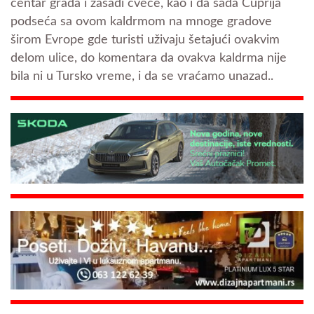
centar grada i zasadi cveće, kao i da sada Ćuprija
podseća sa ovom kaldrmom na mnoge gradove
širom Evrope gde turisti uživaju šetajući ovakvim
delom ulice, do komentara da ovakva kaldrma nije
bila ni u Tursko vreme, i da se vraćamo unazad..