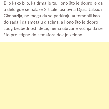
Bilo kako bilo, kaldrma je tu, i ono što je dobro je da
u delu gde se nalaze 2 škole, osnovna Djura Jakšić i
Gimnazija, ne mogu da se parkiraju automobili kao
do sada i da smetaju djacima, a i ono što je dobro
zbog bezbednosti dece, nema ubrzane vožnja da se
što pre stigne do semafora dok je zeleno…