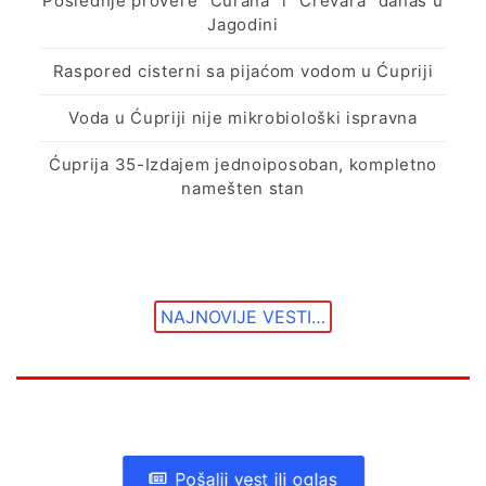
Poslednje provere “Ćurana” i “Crevara” danas u
Jagodini
Raspored cisterni sa pijaćom vodom u Ćupriji
Voda u Ćupriji nije mikrobiološki ispravna
Ćuprija 35-Izdajem jednoiposoban, kompletno
namešten stan
NAJNOVIJE VESTI…
Pošalji vest ili oglas