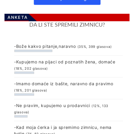
ANKETA
DA LI STE SPREMILI ZIMNICU?
-Bože kakvo pitanje,naravno
(35%, 399 glasova)
-Kupujemo na pijaci od poznatih žena, domaće
(18%, 202 glasova)
-Imamo domaće iz bašte, naravno da pravimo
(18%, 201 glasova)
-Ne pravim, kupujemo u prodavnici
(12%, 133
glasova)
-Kad moja ćerka i ja spremimo zimnicu, nema
bolje
(7%, 82 glasova)