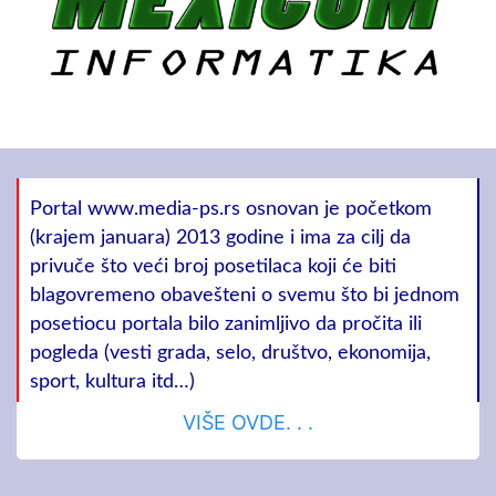
Portal www.media-ps.rs osnovan je početkom
(krajem januara) 2013 godine i ima za cilj da
privuče što veći broj posetilaca koji će biti
blagovremeno obavešteni o svemu što bi jednom
posetiocu portala bilo zanimljivo da pročita ili
pogleda (vesti grada, selo, društvo, ekonomija,
sport, kultura itd…)
VIŠE OVDE. . .