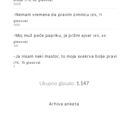
-Nemam vremena da pravim zimnicu
(6%, 71
glasova)
-Moj muž peče papriku, ja pržim ajvar
(4%, 44
glasova)
-Ja nisam neki mastor, to moja svekrva bolje pravi
(1%, 15 glasova)
Ukupno glasalo:
1.147
Arhiva anketa