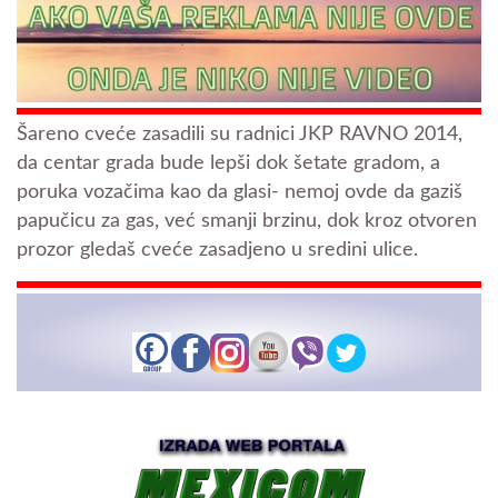
Šareno cveće zasadili su radnici JKP RAVNO 2014,
da centar grada bude lepši dok šetate gradom, a
poruka vozačima kao da glasi- nemoj ovde da gaziš
papučicu za gas, već smanji brzinu, dok kroz otvoren
prozor gledaš cveće zasadjeno u sredini ulice.