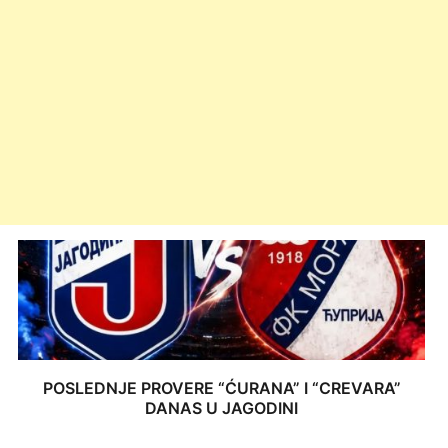
POSLEDNJE PROVERE “ĆURANA” I “CREVARA”
DANAS U JAGODINI