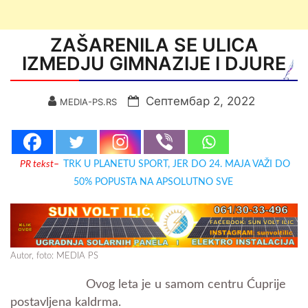
ZAŠARENILA SE ULICA
IZMEDJU GIMNAZIJE I DJURE
Септембар 2, 2022
MEDIA-PS.RS
PR tekst
–
TRK U PLANETU SPORT, JER DO 24. MAJA VAŽI DO
50% POPUSTA NA APSOLUTNO SVE
Autor, foto: MEDIA PS
Ovog leta je u samom centru Ćuprije
postavljena kaldrma.