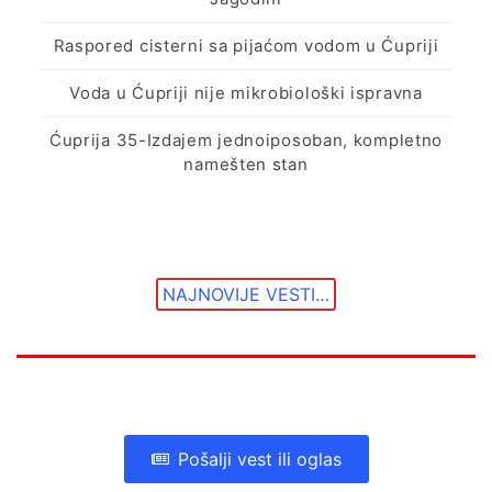
Raspored cisterni sa pijaćom vodom u Ćupriji
Voda u Ćupriji nije mikrobiološki ispravna
Ćuprija 35-Izdajem jednoiposoban, kompletno
namešten stan
NAJNOVIJE VESTI…
Pošalji vest ili oglas