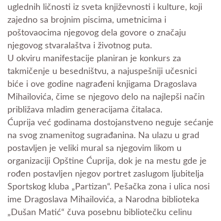
uglednih ličnosti iz sveta književnosti i kulture, koji
zajedno sa brojnim piscima, umetnicima i
poštovaocima njegovog dela govore o značaju
njegovog stvaralaštva i životnog puta.
U okviru manifestacije planiran je konkurs za
takmičenje u besedništvu, a najuspešniji učesnici
biće i ove godine nagrađeni knjigama Dragoslava
Mihailovića, čime se njegovo delo na najlepši način
približava mladim generacijama čitalaca.
Ćuprija već godinama dostojanstveno neguje sećanje
na svog znamenitog sugrađanina. Na ulazu u grad
postavljen je veliki mural sa njegovim likom u
organizaciji Opštine Ćuprija, dok je na mestu gde je
rođen postavljen njegov portret zaslugom ljubitelja
Sportskog kluba „Partizan“. Pešačka zona i ulica nosi
ime Dragoslava Mihailovića, a Narodna biblioteka
„Dušan Matić“ čuva posebnu bibliotečku celinu