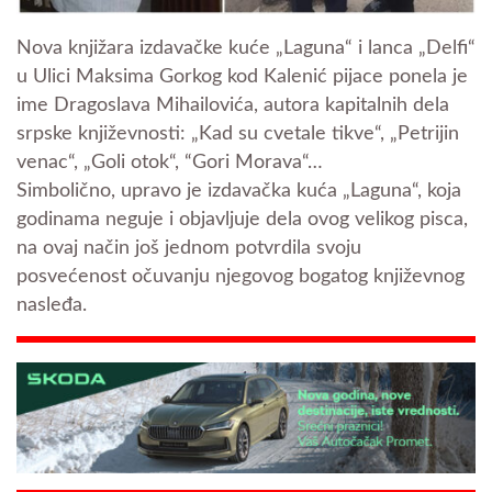
Nova knjižara izdavačke kuće „Laguna“ i lanca „Delfi“
u Ulici Maksima Gorkog kod Kalenić pijace ponela je
ime Dragoslava Mihailovića, autora kapitalnih dela
srpske književnosti: „Kad su cvetale tikve“, „Petrijin
venac“, „Goli otok“, “Gori Morava“…
Simbolično, upravo je izdavačka kuća „Laguna“, koja
godinama neguje i objavljuje dela ovog velikog pisca,
na ovaj način još jednom potvrdila svoju
posvećenost očuvanju njegovog bogatog književnog
nasleđa.