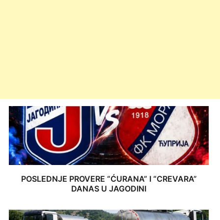
POSLEDNJE PROVERE “ĆURANA” I “CREVARA”
DANAS U JAGODINI