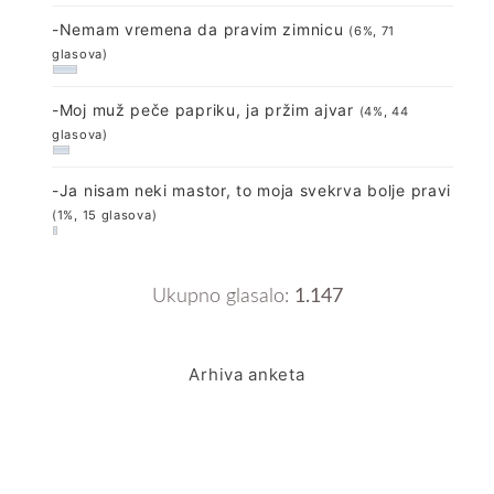
-Nemam vremena da pravim zimnicu
(6%, 71
glasova)
-Moj muž peče papriku, ja pržim ajvar
(4%, 44
glasova)
-Ja nisam neki mastor, to moja svekrva bolje pravi
(1%, 15 glasova)
Ukupno glasalo:
1.147
Arhiva anketa