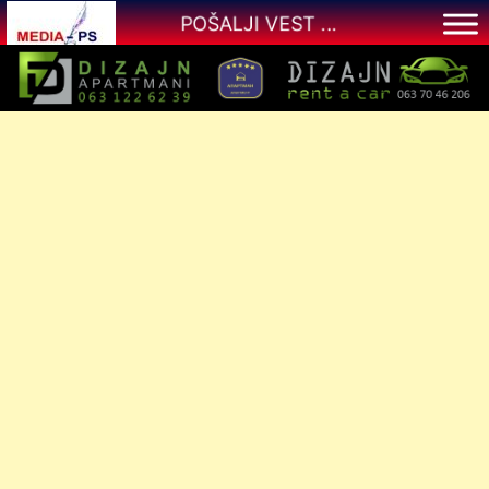
Skip
POŠALJI VEST ...
to
content