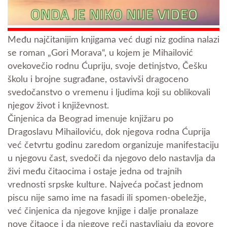
Među najčitanijim knjigama već dugi niz godina nalazi
se roman „Gori Morava“, u kojem je Mihailović
ovekovečio rodnu Ćupriju, svoje detinjstvo, Češku
školu i brojne sugrađane, ostavivši dragoceno
svedočanstvo o vremenu i ljudima koji su oblikovali
njegov život i književnost.
Činjenica da Beograd imenuje knjižaru po
Dragoslavu Mihailoviću, dok njegova rodna Ćuprija
već četvrtu godinu zaredom organizuje manifestaciju
u njegovu čast, svedoči da njegovo delo nastavlja da
živi među čitaocima i ostaje jedna od trajnih
vrednosti srpske kulture. Najveća počast jednom
piscu nije samo ime na fasadi ili spomen-obeležje,
već činjenica da njegove knjige i dalje pronalaze
nove čitaoce i da njegove reči nastavljaju da govore