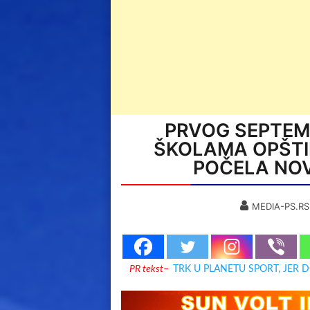
PRVOG SEPTEM
ŠKOLAMA OPŠTI
POČELA NO
MEDIA-PS.RS
PR tekst
–
TRK U PLANETU SPORT, JER 