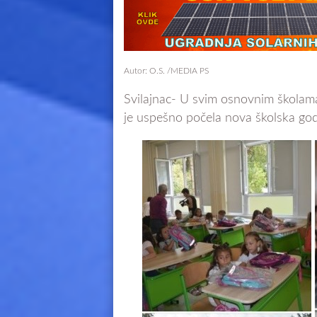
Autor: O.S. /MEDIA PS
Svilajnac- U svim osnovnim školama 
je uspešno počela nova školska god