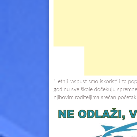
“Letnji raspust smo iskoristili za p
godinu sve škole dočekuju spremne” 
njihovim roditeljima srećan početak