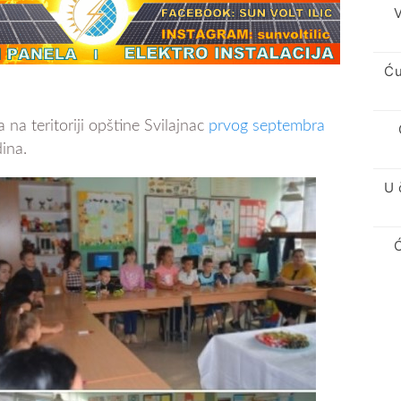
V
Ću
na teritoriji opštine Svilajnac
prvog septembra
ina.
U 