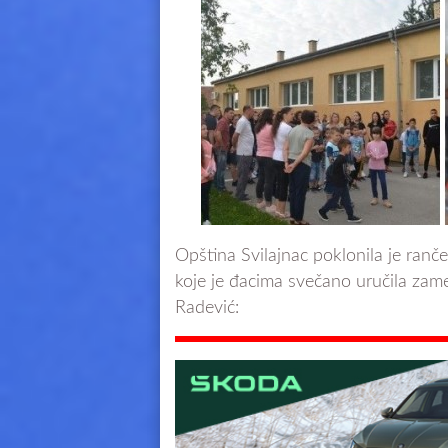
Opština Svilajnac poklonila je ranče
koje je đacima svečano uručila za
Radević: