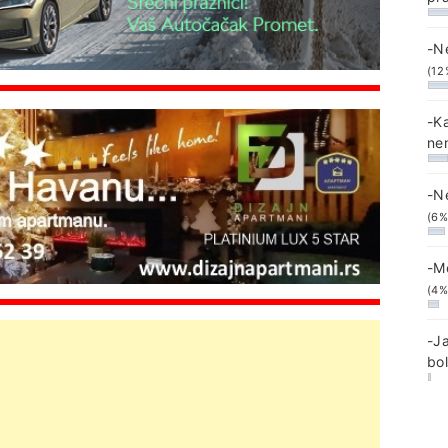
-N
(12
-K
ne
-N
(6%
-M
(4%
-J
bo