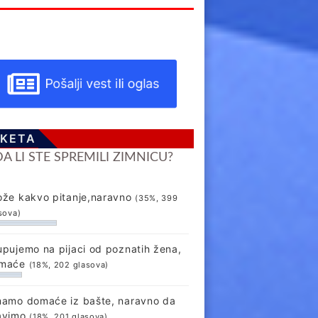
Pošalji vest ili oglas
KETA
DA LI STE SPREMILI ZIMNICU?
ože kakvo pitanje,naravno
(35%, 399
sova)
upujemo na pijaci od poznatih žena,
maće
(18%, 202 glasova)
mamo domaće iz bašte, naravno da
avimo
(18%, 201 glasova)