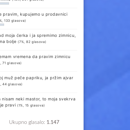
e pravim, kupujemo u prodavnici
%, 133 glasova)
ad moja ćerka i ja spremimo zimnicu,
ma bolje
(7%, 82 glasova)
emam vremena da pravim zimnicu
, 71 glasova)
oj muž peče papriku, ja pržim ajvar
, 44 glasova)
a nisam neki mastor, to moja svekrva
lje pravi
(1%, 15 glasova)
Ukupno glasalo:
1.147