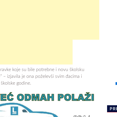
opravke koje su bile potrebne i novu školsku
– izjavila je ona poželevši svim đacima i
 školske godine.
PR