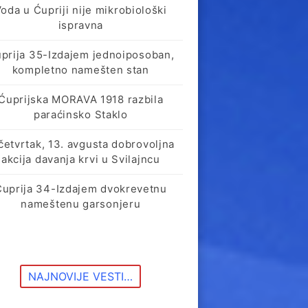
oda u Ćupriji nije mikrobiološki
ispravna
prija 35-Izdajem jednoiposoban,
kompletno namešten stan
Ćuprijska MORAVA 1918 razbila
paraćinsko Staklo
četvrtak, 13. avgusta dobrovoljna
akcija davanja krvi u Svilajncu
Ćuprija 34-Izdajem dvokrevetnu
nameštenu garsonjeru
NAJNOVIJE VESTI…