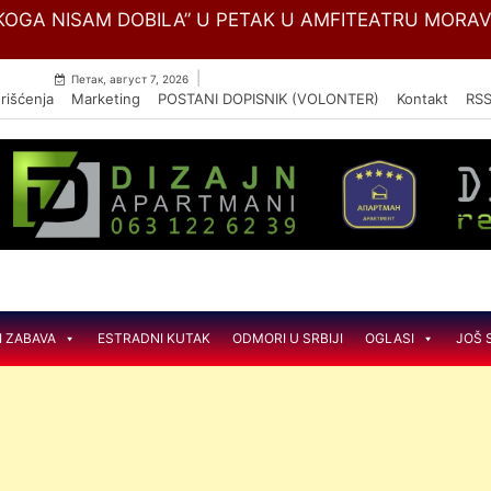
Skip
OGA NISAM DOBILA” U PETAK U AMFITEATRU MORA
to
content
|
Петак, август 7, 2026
rišćenja
Marketing
POSTANI DOPISNIK (VOLONTER)
Kontakt
RS
I ZABAVA
ESTRADNI KUTAK
ODMORI U SRBIJI
OGLASI
JOŠ 