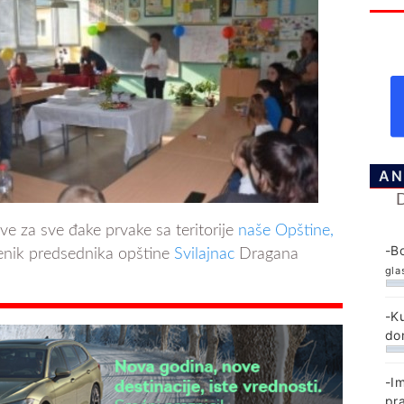
AN
ve za sve đake prvake sa teritorije
naše Opštine,
-B
menik predsednika opštine
Svilajnac
Dragana
gla
-K
do
-I
pr