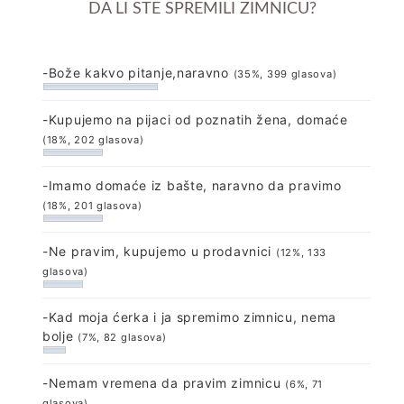
DA LI STE SPREMILI ZIMNICU?
-Bože kakvo pitanje,naravno
(35%, 399 glasova)
-Kupujemo na pijaci od poznatih žena, domaće
(18%, 202 glasova)
-Imamo domaće iz bašte, naravno da pravimo
(18%, 201 glasova)
-Ne pravim, kupujemo u prodavnici
(12%, 133
glasova)
-Kad moja ćerka i ja spremimo zimnicu, nema
bolje
(7%, 82 glasova)
-Nemam vremena da pravim zimnicu
(6%, 71
glasova)