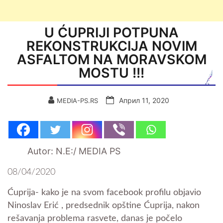
U ĆUPRIJI POTPUNA
REKONSTRUKCIJA NOVIM
ASFALTOM NA MORAVSKOM
MOSTU !!!
Април 11, 2020
MEDIA-PS.RS
Autor: N.E:/ MEDIA PS
08/04/2020
Ćuprija- kako je na svom facebook profilu objavio
Ninoslav Erić , predsednik opštine Ćuprija, nakon
rešavanja problema rasvete, danas je počelo