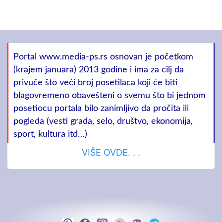
Portal www.media-ps.rs osnovan je početkom
(krajem januara) 2013 godine i ima za cilj da
privuče što veći broj posetilaca koji će biti
blagovremeno obavešteni o svemu što bi jednom
posetiocu portala bilo zanimljivo da pročita ili
pogleda (vesti grada, selo, društvo, ekonomija,
sport, kultura itd…)
VIŠE OVDE. . .