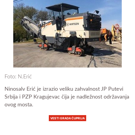
Foto: N.Erić
Ninosalv Erić je izrazio veliku zahvalnost JP Putevi
Srbija i PZP Kragujevac čija je nadležnost održavanja
ovog mosta.
VESTI GRADA ĆUPRIJA