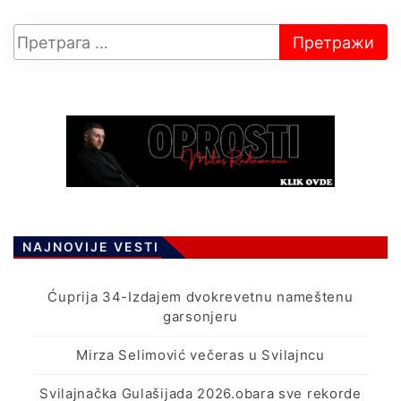
NAJNOVIJE VESTI
Ćuprija 34-Izdajem dvokrevetnu nameštenu
garsonjeru
Mirza Selimović večeras u Svilajncu
Svilajnačka Gulašijada 2026.obara sve rekorde