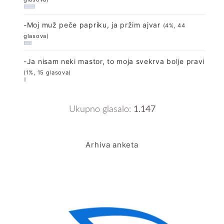
-Moj muž peče papriku, ja pržim ajvar
(4%, 44
glasova)
-Ja nisam neki mastor, to moja svekrva bolje pravi
(1%, 15 glasova)
Ukupno glasalo:
1.147
Arhiva anketa