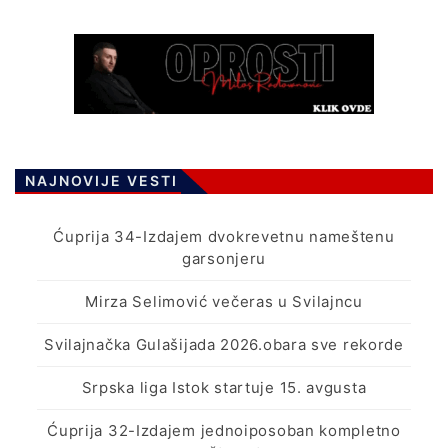
NAJNOVIJE VESTI
Ćuprija 34-Izdajem dvokrevetnu nameštenu
garsonjeru
Mirza Selimović večeras u Svilajncu
Svilajnačka Gulašijada 2026.obara sve rekorde
Srpska liga Istok startuje 15. avgusta
Ćuprija 32-Izdajem jednoiposoban kompletno