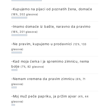
-Kupujemo na pijaci od poznatih žena, domaće
(18%, 202 glasova)
-Imamo domaće iz bašte, naravno da pravimo
(18%, 201 glasova)
-Ne pravim, kupujemo u prodavnici
(12%, 133
glasova)
-Kad moja ćerka i ja spremimo zimnicu, nema
bolje
(7%, 82 glasova)
-Nemam vremena da pravim zimnicu
(6%, 71
glasova)
-Moj muž peče papriku, ja pržim ajvar
(4%, 44
glasova)