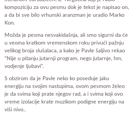
kompoziciju za ovu pesmu
dok je tekst je napisao on,
a da bi sve bilo vrhunski aranzman je uradio Marko
Kon.
Možda je pesma nesvakidašnja, ali smo sigurni da će
u veoma kratkom vremenskom roku privući pažnju
velikog broja slušalaca, a kako je Pavle šaljivo rekao
“Nije u pitanju jutarnji program, nego jutarnje, hm,
vodjenje ljubavi”.
S obzirom da je Pavle neko ko poseduje jaku
energiju na svojim nastupima, ovom pesmom želeo
je da svima koji prate njegov rad, a i svima koji ovo
vreme izolacije krate muzikom podigne energiju na
viši nivo..