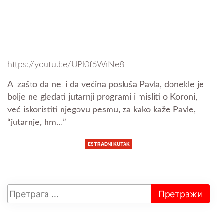
https://youtu.be/UPl0f6WrNe8
A zašto da ne, i da većina posluša Pavla, donekle je
bolje ne gledati jutarnji programi i misliti o Koroni,
već iskoristiti njegovu pesmu, za kako kaže Pavle,
“jutarnje, hm…”
ESTRADNI KUTAK