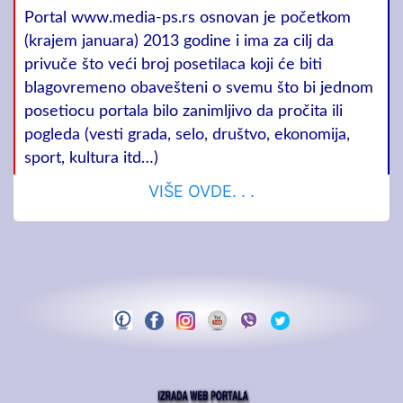
Portal www.media-ps.rs osnovan je početkom
(krajem januara) 2013 godine i ima za cilj da
privuče što veći broj posetilaca koji će biti
blagovremeno obavešteni o svemu što bi jednom
posetiocu portala bilo zanimljivo da pročita ili
pogleda (vesti grada, selo, društvo, ekonomija,
sport, kultura itd…)
VIŠE OVDE. . .