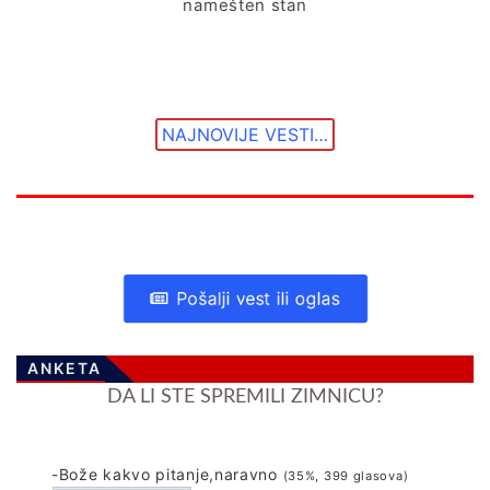
namešten stan
NAJNOVIJE VESTI…
Pošalji vest ili oglas
ANKETA
DA LI STE SPREMILI ZIMNICU?
-Bože kakvo pitanje,naravno
(35%, 399 glasova)