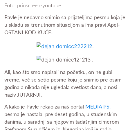
Foto: prinscreen-youtube
Pavle je nedavno snimio sa prijateljima pesmu koja je
u skladu sa trenutnom situacijom a ima pravi Apel-
OSTANI KOD KUĆE..
Ali, kao što smo napisali na početku, on ne gubi
vreme, već se setio pesme koju je snimio pre osam
godina a nikada nije ugledala svetlost dana, a nosi
naziv JUTARNJI.
A kako je Pavle rekao za naš portal
MEDIA PS,
pesma je nastala pre deset godina, u studenskim
danima, u saradnji sa njegovim tadašnjim cimerom
Stefanom Surudžićem iz Negotina
koji je radio