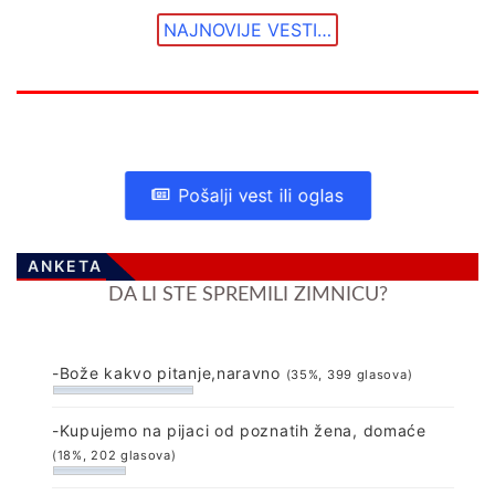
NAJNOVIJE VESTI…
Pošalji vest ili oglas
ANKETA
DA LI STE SPREMILI ZIMNICU?
-Bože kakvo pitanje,naravno
(35%, 399 glasova)
-Kupujemo na pijaci od poznatih žena, domaće
(18%, 202 glasova)