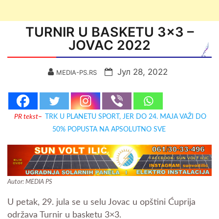
TURNIR U BASKETU 3×3 –
JOVAC 2022
Јул 28, 2022
MEDIA-PS.RS
PR tekst
–
TRK U PLANETU SPORT, JER DO 24. MAJA VAŽI DO
50% POPUSTA NA APSOLUTNO SVE
Autor: MEDIA PS
U petak, 29. jula se u selu Jovac u opštini Ćuprija
održava Turnir u basketu 3×3.