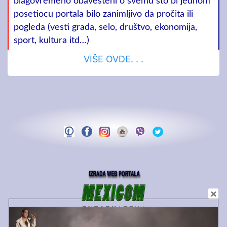
blagovremeno obavešteni o svemu što bi jednom
posetiocu portala bilo zanimljivo da pročita ili
pogleda (vesti grada, selo, društvo, ekonomija,
sport, kultura itd…)
VIŠE OVDE. . .