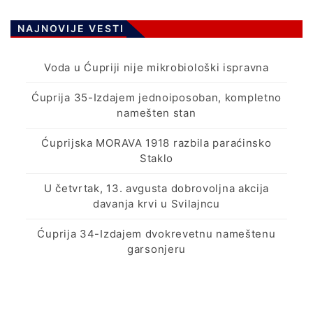
NAJNOVIJE VESTI
Voda u Ćupriji nije mikrobiološki ispravna
Ćuprija 35-Izdajem jednoiposoban, kompletno
namešten stan
Ćuprijska MORAVA 1918 razbila paraćinsko
Staklo
U četvrtak, 13. avgusta dobrovoljna akcija
davanja krvi u Svilajncu
Ćuprija 34-Izdajem dvokrevetnu nameštenu
garsonjeru