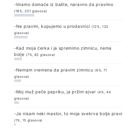
-Imamo domaće iz bašte, naravno da pravimo
(18%, 201 glasova)
-Ne pravim, kupujemo u prodavnici
(12%, 133
glasova)
-Kad moja ćerka i ja spremimo zimnicu, nema
bolje
(7%, 82 glasova)
-Nemam vremena da pravim zimnicu
(6%, 71
glasova)
-Moj muž peče papriku, ja pržim ajvar
(4%, 44
glasova)
-Ja nisam neki mastor, to moja svekrva bolje pravi
(1%, 15 glasova)