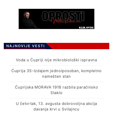
NAJNOVIJE VESTI
Voda u Ćupriji nije mikrobiološki ispravna
Ćuprija 35-Izdajem jednoiposoban, kompletno
namešten stan
Ćuprijska MORAVA 1918 razbila paraćinsko
Staklo
U četvrtak, 13. avgusta dobrovoljna akcija
davanja krvi u Svilajncu