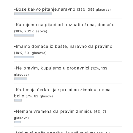
-Bože kakvo pitanje,naravno
(35%, 399 glasova)
-Kupujemo na pijaci od poznatih žena, domaće
(18%, 202 glasova)
-Imamo domaće iz bašte, naravno da pravimo
(18%, 201 glasova)
-Ne pravim, kupujemo u prodavnici
(12%, 133
glasova)
-Kad moja ćerka i ja spremimo zimnicu, nema
bolje
(7%, 82 glasova)
-Nemam vremena da pravim zimnicu
(6%, 71
glasova)
-Moj muž peče papriku, ja pržim ajvar