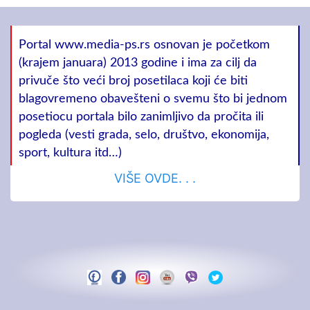
Portal www.media-ps.rs osnovan je početkom
(krajem januara) 2013 godine i ima za cilj da
privuče što veći broj posetilaca koji će biti
blagovremeno obavešteni o svemu što bi jednom
posetiocu portala bilo zanimljivo da pročita ili
pogleda (vesti grada, selo, društvo, ekonomija,
sport, kultura itd…)
VIŠE OVDE. . .