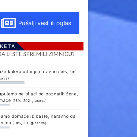
Pošalji vest ili oglas
KETA
DA LI STE SPREMILI ZIMNICU?
ože kakvo pitanje,naravno
(35%, 399
sova)
upujemo na pijaci od poznatih žena,
maće
(18%, 202 glasova)
mamo domaće iz bašte, naravno da
avimo
(18%, 201 glasova)