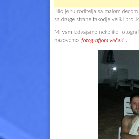
Bilo je tu roditelja sa malom decom 
sa druge strane takodje veliki broj
Mi vam izdvajamo nekoliko fotografi
nazovemo
fotografjom večeri
.