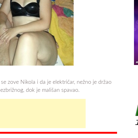
se zove Nikola i da je električar, nežno je držao
ezbrižnog, dok je mališan spavao.