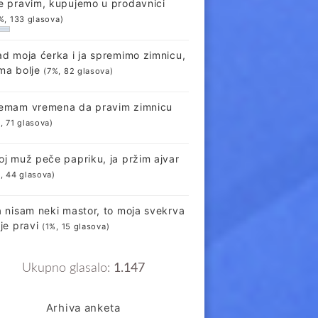
e pravim, kupujemo u prodavnici
%, 133 glasova)
ad moja ćerka i ja spremimo zimnicu,
ma bolje
(7%, 82 glasova)
emam vremena da pravim zimnicu
, 71 glasova)
oj muž peče papriku, ja pržim ajvar
, 44 glasova)
a nisam neki mastor, to moja svekrva
lje pravi
(1%, 15 glasova)
Ukupno glasalo:
1.147
Arhiva anketa