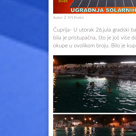
Autor: Ž. P/S.Prokić
Ćuprija- U utorak 26.jula gradski ba
bila je pristupačna, što je još više 
okupe u ovolikom broju. Bilo je kupa