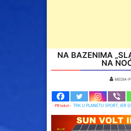
NA BAZENIMA „SLA
NA NO
MEDIA-P
PR tekst
–
TRK U PLANETU SPORT, JER 