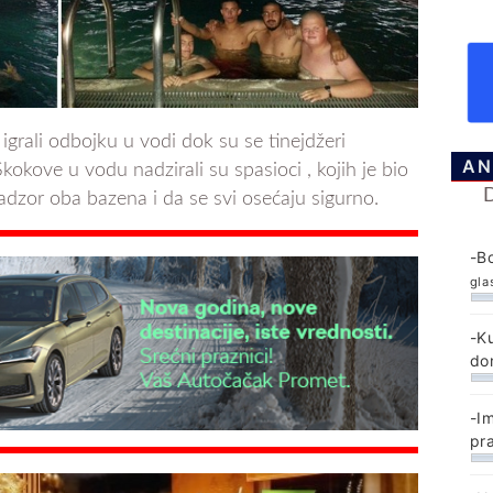
 igrali odbojku u vodi dok su se tinejdžeri
AN
Skokove u vodu nadzirali su spasioci , kojih je bio
adzor oba bazena i da se svi osećaju sigurno.
-B
gla
-K
do
-I
pr