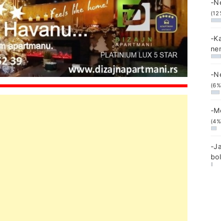
-N
(12
-K
ne
-N
(6%
-M
(4%
-J
bo