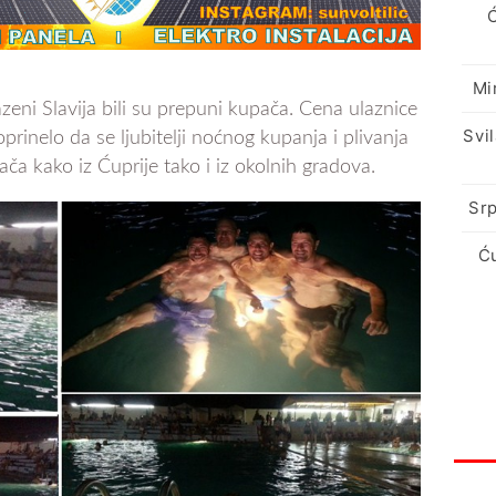
Mi
zeni Slavija bili su prepuni kupača. Cena ulaznice
Svi
doprinelo da se ljubitelji noćnog kupanja i plivanja
ča kako iz Ćuprije tako i iz okolnih gradova.
Srp
Ć