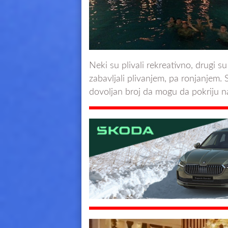
Neki su plivali rekreativno, drugi su
zabavljali plivanjem, pa ronjanjem. 
dovoljan broj da mogu da pokriju n