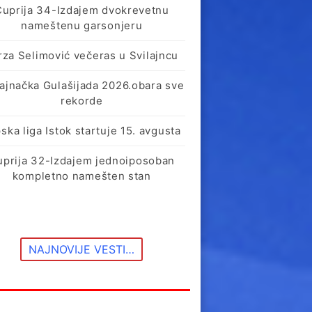
Ćuprija 34-Izdajem dvokrevetnu
nameštenu garsonjeru
rza Selimović večeras u Svilajncu
lajnačka Gulašijada 2026.obara sve
rekorde
ska liga Istok startuje 15. avgusta
uprija 32-Izdajem jednoiposoban
kompletno namešten stan
NAJNOVIJE VESTI…