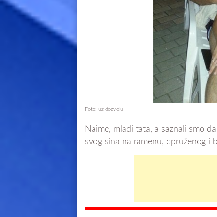
Foto: uz dozvolu
Naime, mladi tata, a saznali smo da 
svog sina na ramenu, opruženog i b