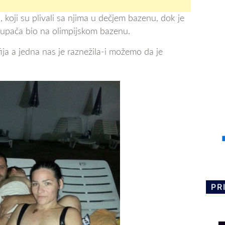
, koji su plivali sa njima u dečjem bazenu, dok je
 kupača bio na olimpijskom bazenu.
ja a jedna nas je raznežila-i možemo da je
PR