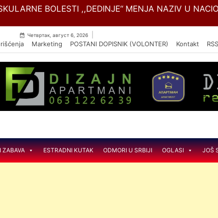
Skip
 ŽIVOTINJA U SVILAJNCU
to
content
|
Четвртак, август 6, 2026
rišćenja
Marketing
POSTANI DOPISNIK (VOLONTER)
Kontakt
RS
I ZABAVA
ESTRADNI KUTAK
ODMORI U SRBIJI
OGLASI
JOŠ 