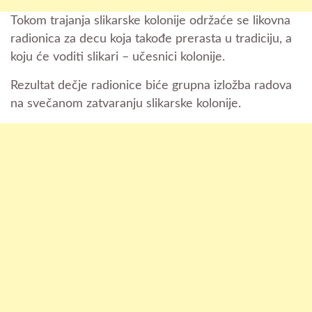
Tokom trajanja slikarske kolonije održaće se likovna
radionica za decu koja takođe prerasta u tradiciju, a
koju će voditi slikari – učesnici kolonije.
Rezultat dečje radionice biće grupna izložba radova
na svečanom zatvaranju slikarske kolonije.