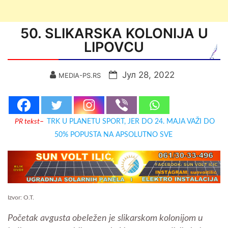
50. SLIKARSKA KOLONIJA U
LIPOVCU
Јул 28, 2022
MEDIA-PS.RS
PR tekst
–
TRK U PLANETU SPORT, JER DO 24. MAJA VAŽI DO
50% POPUSTA NA APSOLUTNO SVE
Izvor: O.T.
Početak avgusta obeležen je slikarskom kolonijom u