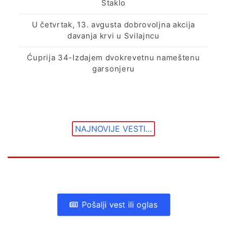
Staklo
U četvrtak, 13. avgusta dobrovoljna akcija
davanja krvi u Svilajncu
Ćuprija 34-Izdajem dvokrevetnu nameštenu
garsonjeru
NAJNOVIJE VESTI…
Pošalji vest ili oglas