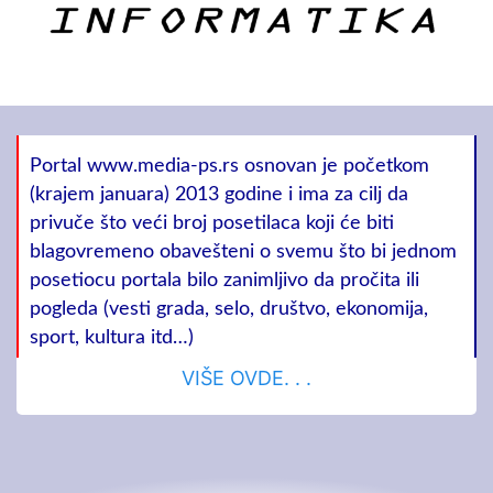
Portal www.media-ps.rs osnovan je početkom
(krajem januara) 2013 godine i ima za cilj da
privuče što veći broj posetilaca koji će biti
blagovremeno obavešteni o svemu što bi jednom
posetiocu portala bilo zanimljivo da pročita ili
pogleda (vesti grada, selo, društvo, ekonomija,
sport, kultura itd…)
VIŠE OVDE. . .