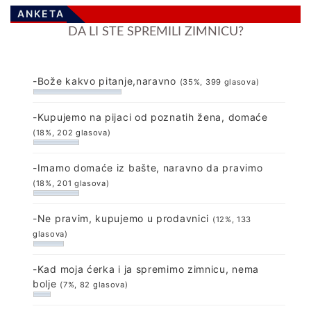
ANKETA
DA LI STE SPREMILI ZIMNICU?
-Bože kakvo pitanje,naravno
(35%, 399 glasova)
-Kupujemo na pijaci od poznatih žena, domaće
(18%, 202 glasova)
-Imamo domaće iz bašte, naravno da pravimo
(18%, 201 glasova)
-Ne pravim, kupujemo u prodavnici
(12%, 133
glasova)
-Kad moja ćerka i ja spremimo zimnicu, nema
bolje
(7%, 82 glasova)