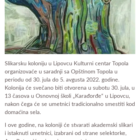
Slikarsku koloniju u Lipovcu Kulturni centar Topola
organizovaće u saradnji sa Opštinom Topola u
periodu od 30. jula do 5. avgusta 2022. godine.
Kolonija će svečano biti otvorena u subotu 30. jula, u
13 časova u Osnovnoj školi „Karađorđe“ u Lipovcu,
nakon čega će se umetnici tradicionalno smestiti kod
domaćina sela.
I ove godine, na koloniji će stvarati akademski slikari
i istaknuti umetnici, izabrani od strane selektorke,