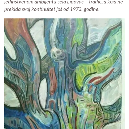
jedinstvenom ambijentu sela Lipovac – tradicija koja ne
prekida svoj kontinuitet još od 1973. godine.