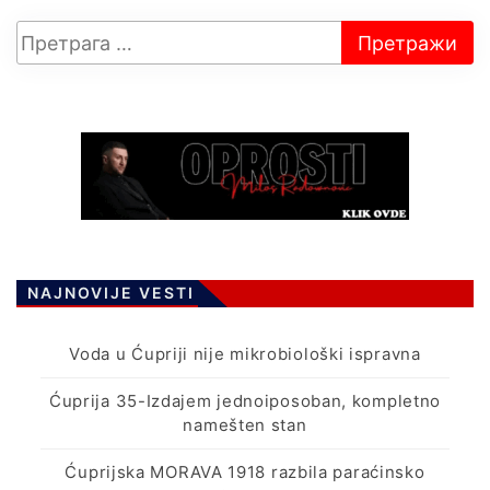
NAJNOVIJE VESTI
Voda u Ćupriji nije mikrobiološki ispravna
Ćuprija 35-Izdajem jednoiposoban, kompletno
namešten stan
Ćuprijska MORAVA 1918 razbila paraćinsko