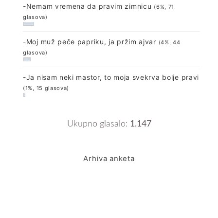
-Nemam vremena da pravim zimnicu
(6%, 71
glasova)
-Moj muž peče papriku, ja pržim ajvar
(4%, 44
glasova)
-Ja nisam neki mastor, to moja svekrva bolje pravi
(1%, 15 glasova)
Ukupno glasalo:
1.147
Arhiva anketa