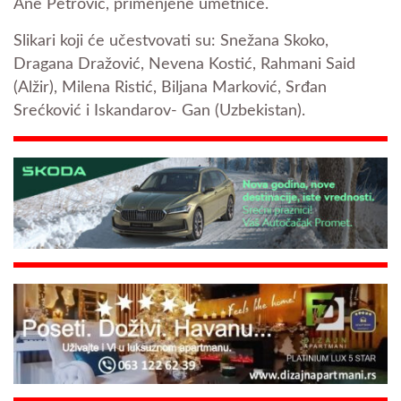
Ane Petrović, primenjene umetnice.
Slikari koji će učestvovati su: Snežana Skoko,
Dragana Dražović, Nevena Kostić, Rahmani Said
(Alžir), Milena Ristić, Biljana Marković, Srđan
Srećković i Iskandarov- Gan (Uzbekistan).