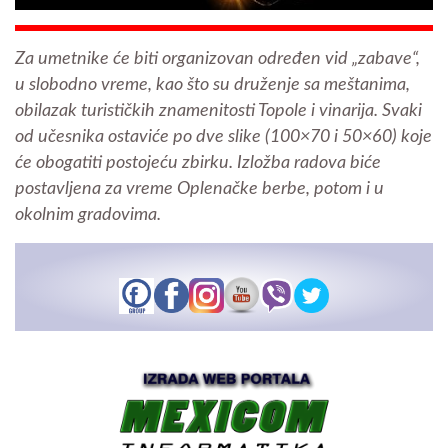
Za umetnike će biti organizovan određen vid „zabave“,
u slobodno vreme, kao što su druženje sa meštanima,
obilazak turističkih znamenitosti Topole i vinarija. Svaki
od učesnika ostaviće po dve slike (100×70 i 50×60) koje
će obogatiti postojeću zbirku. Izložba radova biće
postavljena za vreme Oplenačke berbe, potom i u
okolnim gradovima.