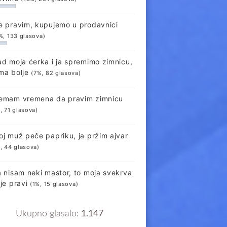
e pravim, kupujemo u prodavnici
%, 133 glasova)
ad moja ćerka i ja spremimo zimnicu,
ma bolje
(7%, 82 glasova)
emam vremena da pravim zimnicu
, 71 glasova)
oj muž peče papriku, ja pržim ajvar
, 44 glasova)
a nisam neki mastor, to moja svekrva
lje pravi
(1%, 15 glasova)
Ukupno glasalo:
1.147