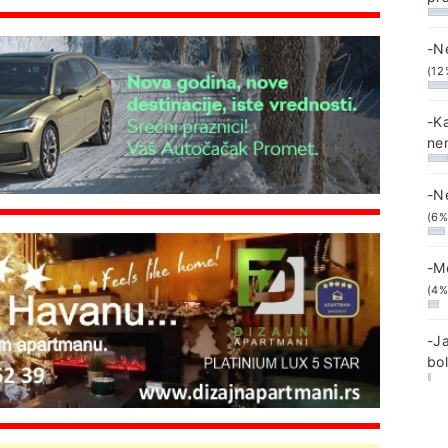
-N
(12
-K
ne
-N
(6%
-M
(4%
-J
bo