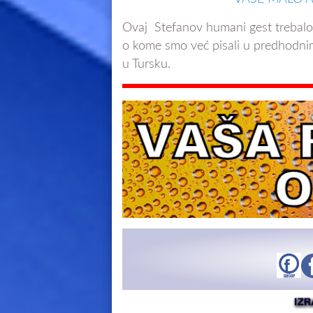
Ovaj Stefanov humani gest trebal
o kome smo već pisali u predhodni
u Tursku.