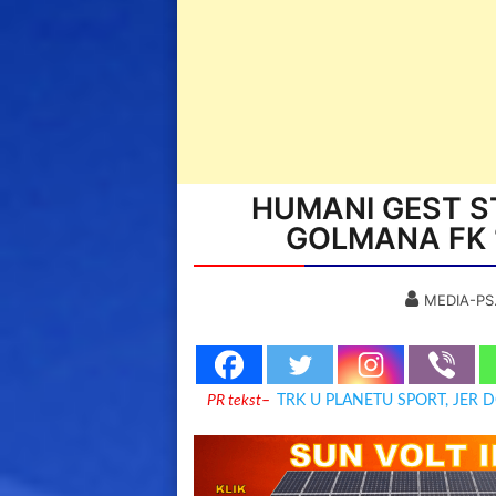
HUMANI GEST S
GOLMANA FK “
MEDIA-PS
PR tekst
–
TRK U PLANETU SPORT, JER 