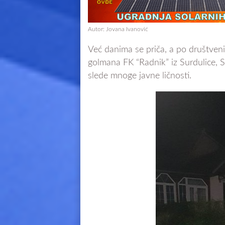
Autor: Jovana Ivanović
Već danima se priča, a po društv
golmana FK “Radnik” iz Surdulice, St
slede mnoge javne ličnosti.