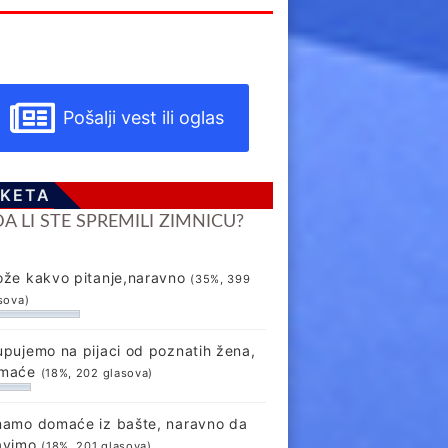
Pošalji vest ili oglas
KETA
DA LI STE SPREMILI ZIMNICU?
ože kakvo pitanje,naravno
(35%, 399
sova)
upujemo na pijaci od poznatih žena,
maće
(18%, 202 glasova)
mamo domaće iz bašte, naravno da
avimo
(18%, 201 glasova)