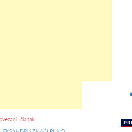
ovezani
članak
PR
ALEKSANDRU ZNAČI PUNO