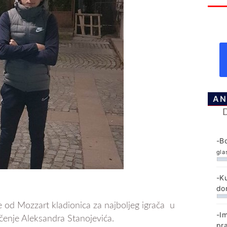
AN
-B
gla
-K
do
 od Mozzart kladionica za najboljeg igrača u
-I
čenje Aleksandra Stanojevića.
pr