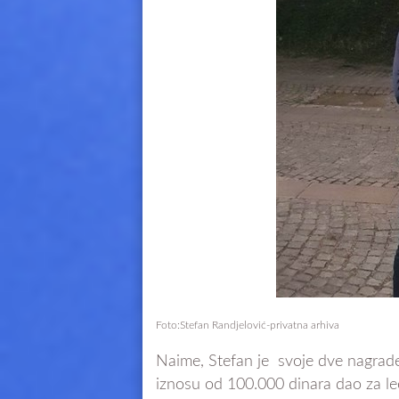
Foto:Stefan Randjelović-privatna arhiva
Naime, Stefan je svoje dve nagrade
iznosu od 100.000 dinara dao za le