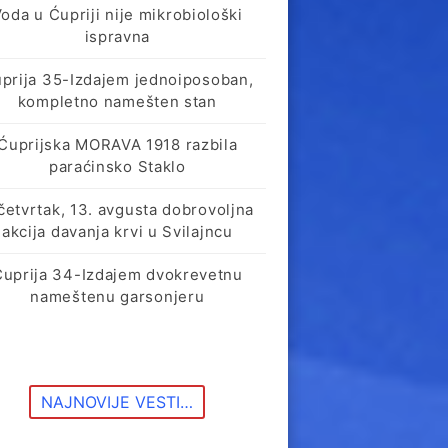
oda u Ćupriji nije mikrobiološki
ispravna
prija 35-Izdajem jednoiposoban,
kompletno namešten stan
Ćuprijska MORAVA 1918 razbila
paraćinsko Staklo
četvrtak, 13. avgusta dobrovoljna
akcija davanja krvi u Svilajncu
Ćuprija 34-Izdajem dvokrevetnu
nameštenu garsonjeru
NAJNOVIJE VESTI…