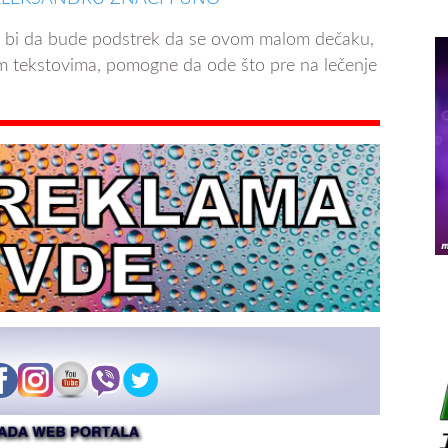
o bi da bude podstrek da se ovom malom dečaku,
m tekstovima, pomogne da ode što pre na lečenje