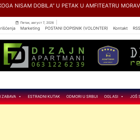
Skip
OGA NISAM DOBILA” U PETAK U AMFITEATRU MORA
to
content
|
Петак, август 7, 2026
rišćenja
Marketing
POSTANI DOPISNIK (VOLONTER)
Kontakt
RS
I ZABAVA
ESTRADNI KUTAK
ODMORI U SRBIJI
OGLASI
JOŠ 