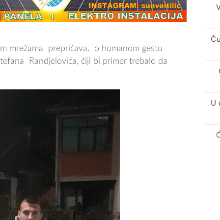
V
Ću
enim mrežama prepričava, o humanom gestu
efana Randjelovića, čiji bi primer trebalo da
U 