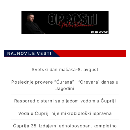
NAJNOVIJE VESTI
Svetski dan mačaka-8. avgust
Poslednje provere “Ćurana” i “Crevara” danas u
Jagodini
Raspored cisterni sa pijaćom vodom u Ćupriji
Voda u Ćupriji nije mikrobiološki ispravna
Ćuprija 35-Izdajem jednoiposoban, kompletno