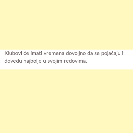
Klubovi će imati vremena dovoljno da se pojačaju i
dovedu najbolje u svojim redovima.