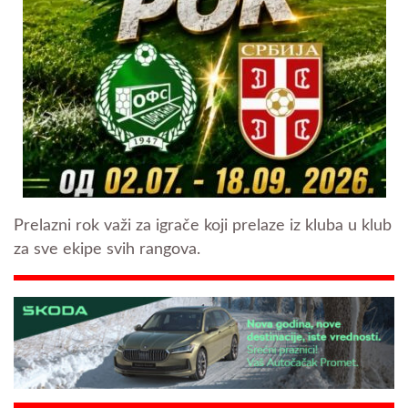
Prelazni rok važi za igrače koji prelaze iz kluba u klub
za sve ekipe svih rangova.