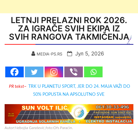
LETNJI PRELAZNI ROK 2026.
ZA IGRAČE SVIH EKIPA IZ
SVIH RANGOVA TAKMIČENJA
Јул 5, 2026
MEDIA-PS.RS
PR tekst
–
TRK U PLANETU SPORT, JER DO 24. MAJA VAŽI DO
50% POPUSTA NA APSOLUTNO SVE
Autor:Nebojša Garašević,foto:Ofs Paraćin.