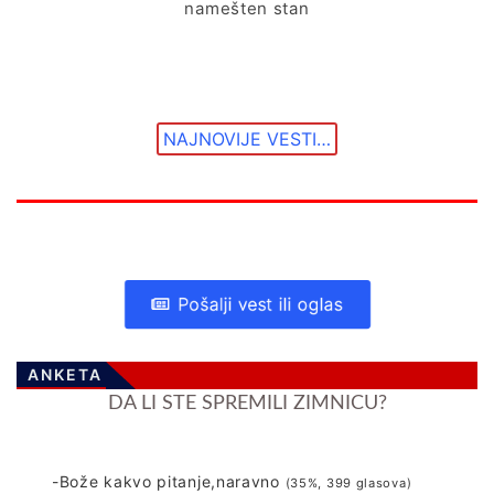
namešten stan
NAJNOVIJE VESTI…
Pošalji vest ili oglas
ANKETA
DA LI STE SPREMILI ZIMNICU?
-Bože kakvo pitanje,naravno
(35%, 399 glasova)