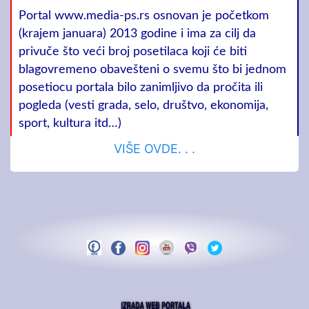
Portal www.media-ps.rs osnovan je početkom
(krajem januara) 2013 godine i ima za cilj da
privuče što veći broj posetilaca koji će biti
blagovremeno obavešteni o svemu što bi jednom
posetiocu portala bilo zanimljivo da pročita ili
pogleda (vesti grada, selo, društvo, ekonomija,
sport, kultura itd…)
VIŠE OVDE. . .