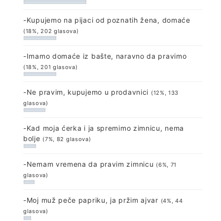
-Kupujemo na pijaci od poznatih žena, domaće
(18%, 202 glasova)
-Imamo domaće iz bašte, naravno da pravimo
(18%, 201 glasova)
-Ne pravim, kupujemo u prodavnici
(12%, 133
glasova)
-Kad moja ćerka i ja spremimo zimnicu, nema
bolje
(7%, 82 glasova)
-Nemam vremena da pravim zimnicu
(6%, 71
glasova)
-Moj muž peče papriku, ja pržim ajvar
(4%, 44
glasova)