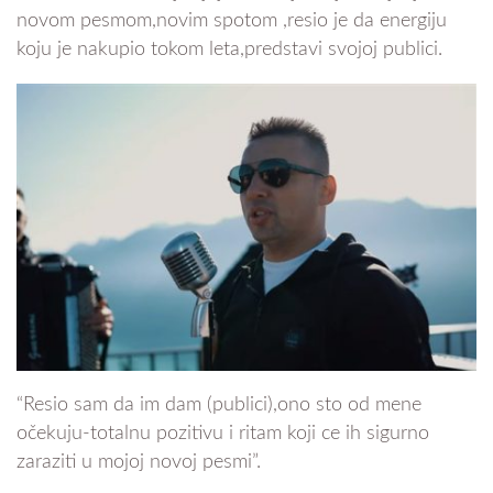
novom pesmom,novim spotom ,resio je da energiju
koju je nakupio tokom leta,predstavi svojoj publici.
“Resio sam da im dam (publici),ono sto od mene
očekuju-totalnu pozitivu i ritam koji ce ih sigurno
zaraziti u mojoj novoj pesmi”.