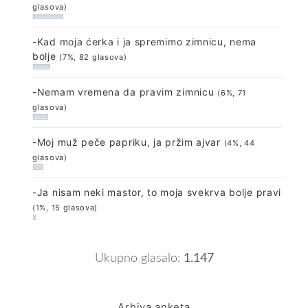
glasova)
-Kad moja ćerka i ja spremimo zimnicu, nema
bolje
(7%, 82 glasova)
-Nemam vremena da pravim zimnicu
(6%, 71
glasova)
-Moj muž peče papriku, ja pržim ajvar
(4%, 44
glasova)
-Ja nisam neki mastor, to moja svekrva bolje pravi
(1%, 15 glasova)
Ukupno glasalo:
1.147
Arhiva anketa