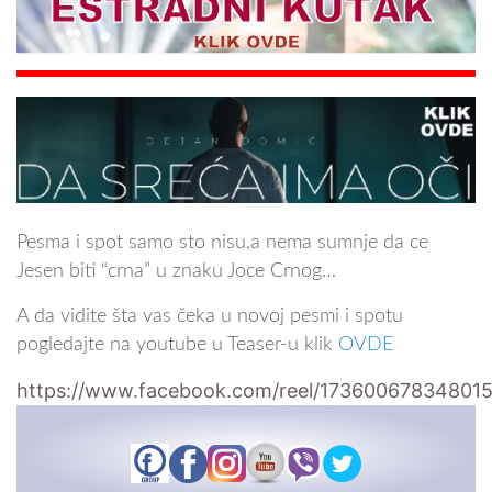
Pesma i spot samo sto nisu,a nema sumnje da ce
Jesen biti “crna” u znaku Joce Crnog…
A da vidite šta vas čeka u novoj pesmi i spotu
pogledajte na youtube u Teaser-u klik
OVDE
https://www.facebook.com/reel/17360067834801