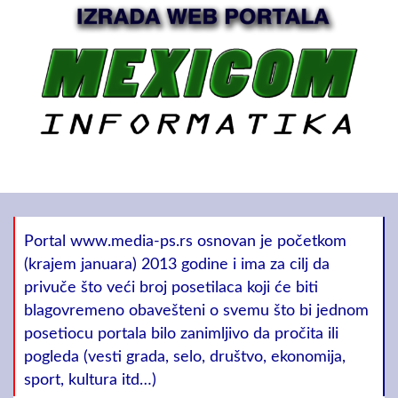
Portal www.media-ps.rs osnovan je početkom
(krajem januara) 2013 godine i ima za cilj da
privuče što veći broj posetilaca koji će biti
blagovremeno obavešteni o svemu što bi jednom
posetiocu portala bilo zanimljivo da pročita ili
pogleda (vesti grada, selo, društvo, ekonomija,
sport, kultura itd…)