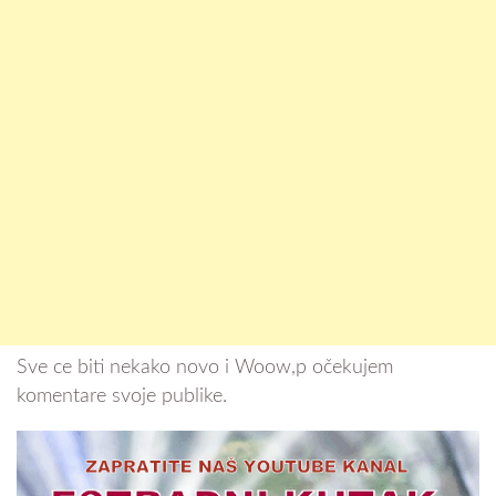
Sve ce biti nekako novo i Woow,p očekujem
komentare svoje publike.