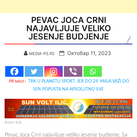
PEVAC JOCA CRNI
NAJAVLJUJE VELIKO
JESENJE BUDJENJE
Октобар 11, 2023
MEDIA-PS.RS
PR tekst
–
TRK U PLANETU SPORT, JER DO 24. MAJA VAŽI DO
50% POPUSTA NA APSOLUTNO SVE
Autor: B.B,
Pevac Joca Crni najavljuje veliko jesenje budjenje. Sa