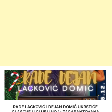
RADE LACKOVIĆ I DEJAN DOMIĆ UKRSTIĆE
GLASOVE U CLUBU NO 1- ZAGARANTOVANA