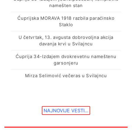
namešten stan
Ćuprijska MORAVA 1918 razbila paraćinsko
Staklo
U četvrtak, 13. avgusta dobrovoljna akcija
davanja krvi u Svilajncu
Ćuprija 34-Izdajem dvokrevetnu nameštenu
garsonjeru
Mirza Selimović večeras u Svilajncu
NAJNOVIJE VESTI…