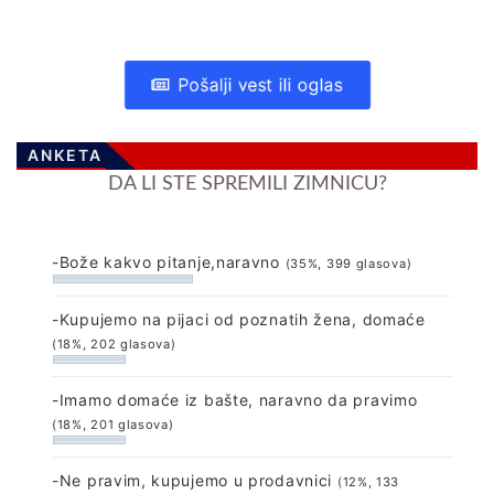
Pošalji vest ili oglas
ANKETA
DA LI STE SPREMILI ZIMNICU?
-Bože kakvo pitanje,naravno
(35%, 399 glasova)
-Kupujemo na pijaci od poznatih žena, domaće
(18%, 202 glasova)
-Imamo domaće iz bašte, naravno da pravimo
(18%, 201 glasova)
-Ne pravim, kupujemo u prodavnici
(12%, 133