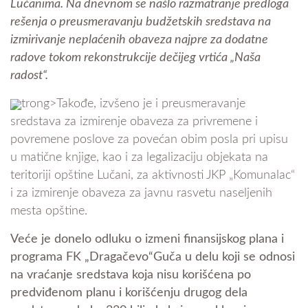
Lučanima. Na dnevnom se našlo razmatranje predloga
rešenja o preusmeravanju budžetskih sredstava na
izmirivanje neplaćenih obaveza najpre za dodatne
radove tokom rekonstrukcije dečijeg vrtića „Naša
radost“.
trong>Takođe, izvšeno je i preusmeravanje
sredstava za izmirenje obaveza za privremene i
povremene poslove za povećan obim posla pri upisu
u matične knjige, kao i za legalizaciju objekata na
teritoriji opštine Lučani, za aktivnosti JKP „Komunalac“
i za izmirenje obaveza za javnu rasvetu naseljenih
mesta opštine.
Veće je donelo odluku o izmeni finansijskog plana i
programa FK „Dragačevo“Guča u delu koji se odnosi
na vraćanje sredstava koja nisu korišćena po
predviđenom planu i korišćenju drugog dela