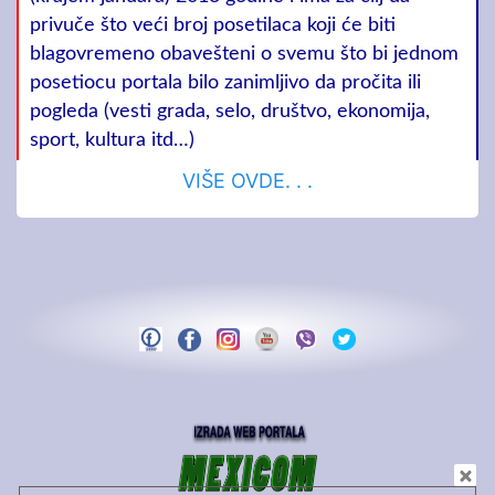
privuče što veći broj posetilaca koji će biti
blagovremeno obavešteni o svemu što bi jednom
posetiocu portala bilo zanimljivo da pročita ili
pogleda (vesti grada, selo, društvo, ekonomija,
sport, kultura itd…)
VIŠE OVDE. . .