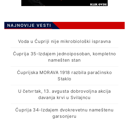
NAJNOVIJE VESTI
Voda u Ćupriji nije mikrobiološki ispravna
Ćuprija 35-Izdajem jednoiposoban, kompletno
namešten stan
Ćuprijska MORAVA 1918 razbila paraćinsko
Staklo
U četvrtak, 13. avgusta dobrovoljna akcija
davanja krvi u Svilajncu
Ćuprija 34-Izdajem dvokrevetnu nameštenu
garsonjeru