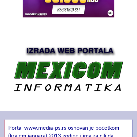
Portal www.media-ps.rs osnovan je početkom
(krajem januara) 2013 godine i ima za cilj da