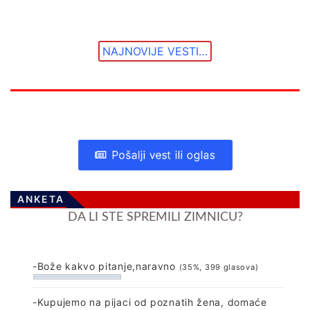
NAJNOVIJE VESTI…
Pošalji vest ili oglas
ANKETA
DA LI STE SPREMILI ZIMNICU?
-Bože kakvo pitanje,naravno
(35%, 399 glasova)
-Kupujemo na pijaci od poznatih žena, domaće