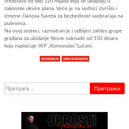
sredstava od oko 220 hiljada koja se uklapaju u
zakonske okvire plana. Veće je na sednici izvršilo i
izmene članova Saveta za bezbednost saobraćaja na
putevima.
Na ovoj sednici, razmatran je i odbijen zahtev grupe
građana za ukidanje fiksne naknade od 150 dinara
koju naplaćuje JKP „Komunalac“Lučani.
EKONOMIJA
SRBIJA GRADOVI