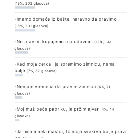
(18%, 202 glasova)
-Imamo domaće iz bašte, naravno da pravimo
(18%, 201 glasova)
-Ne pravim, kupujemo u prodavnici
(12%, 133
glasova)
-Kad moja ćerka i ja spremimo zimnicu, nema
bolje
(7%, 82 glasova)
-Nemam vremena da pravim zimnicu
(6%, 71
glasova)
-Moj muž peče papriku, ja pržim ajvar
(4%, 44
glasova)
-Ja nisam neki mastor, to moja svekrva bolje pravi