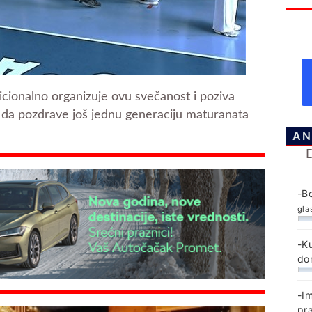
dicionalno organizuje ovu svečanost i poziva
ne da pozdrave još jednu generaciju maturanata
AN
-B
gla
-K
do
-I
pr