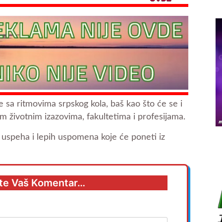
e sa ritmovima srpskog kola, baš kao što će se i
 životnim izazovima, fakultetima i profesijama.
uspeha i lepih uspomena koje će poneti iz
te Vaš Komentar…