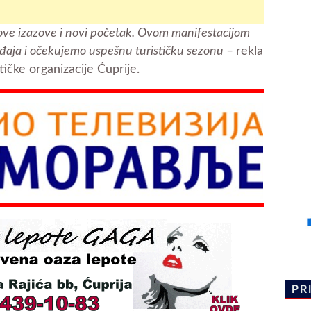
ove izazove i novi početak. Ovom manifestacijom
ađaja i očekujemo uspešnu turističku sezonu –
rekla
tičke organizacije Ćuprije.
PR