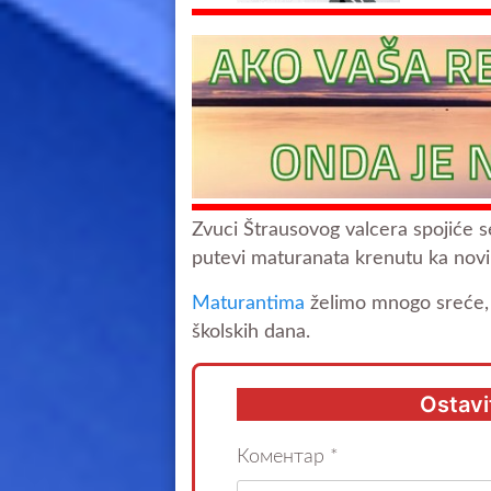
Zvuci Štrausovog valcera spojiće s
putevi maturanata krenutu ka novim
Maturantima
želimo mnogo sreće, 
školskih dana.
Ostavi
Коментар
*