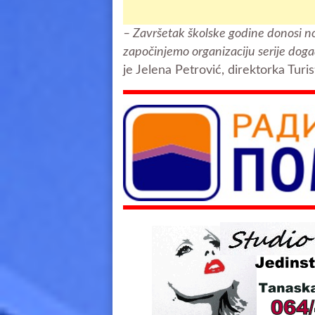
– Završetak školske godine donosi n
započinjemo organizaciju serije dog
je Jelena Petrović, direktorka Turis