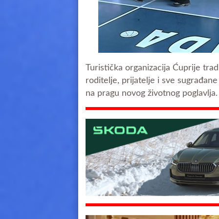
Turistička organizacija Ćuprije tra
roditelje, prijatelje i sve sugrađa
na pragu novog životnog poglavlja.