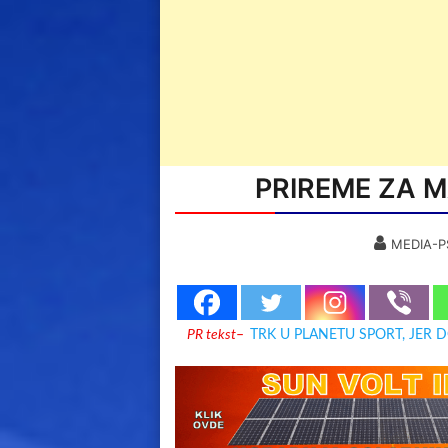
PRIREME ZA M
MEDIA-P
PR tekst
–
TRK U PLANETU SPORT, JER 