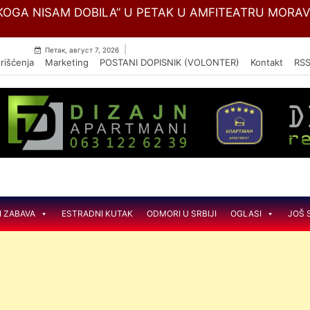
Skip
SKULARNE BOLESTI ,,DEDINJE“ MENJA NAZIV U NACIO
to
content
|
Петак, август 7, 2026
rišćenja
Marketing
POSTANI DOPISNIK (VOLONTER)
Kontakt
RS
I ZABAVA
ESTRADNI KUTAK
ODMORI U SRBIJI
OGLASI
JOŠ 