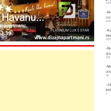
-N
(12
-K
ne
-N
(6%
-M
(4%
-J
bo