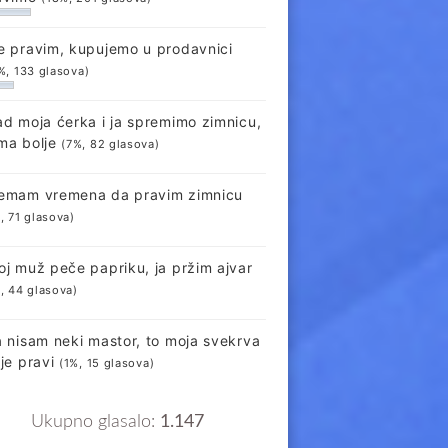
e pravim, kupujemo u prodavnici
%, 133 glasova)
ad moja ćerka i ja spremimo zimnicu,
ma bolje
(7%, 82 glasova)
emam vremena da pravim zimnicu
, 71 glasova)
oj muž peče papriku, ja pržim ajvar
, 44 glasova)
a nisam neki mastor, to moja svekrva
lje pravi
(1%, 15 glasova)
Ukupno glasalo:
1.147