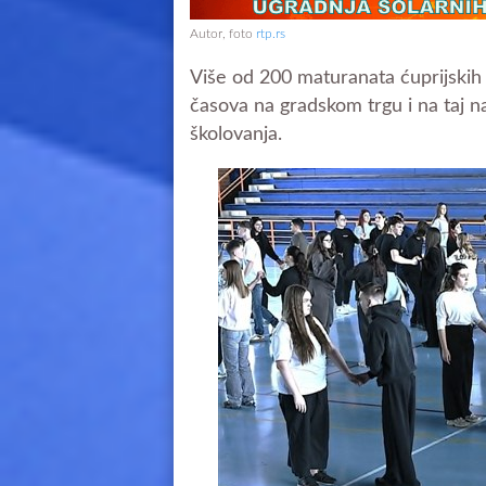
Autor, foto
rtp.rs
Više od 200 maturanata ćuprijskih 
časova na gradskom trgu i na taj n
školovanja.