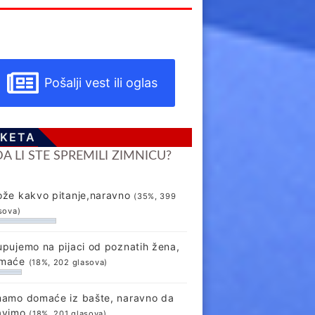
Pošalji vest ili oglas
KETA
DA LI STE SPREMILI ZIMNICU?
ože kakvo pitanje,naravno
(35%, 399
sova)
upujemo na pijaci od poznatih žena,
maće
(18%, 202 glasova)
mamo domaće iz bašte, naravno da
avimo
(18%, 201 glasova)