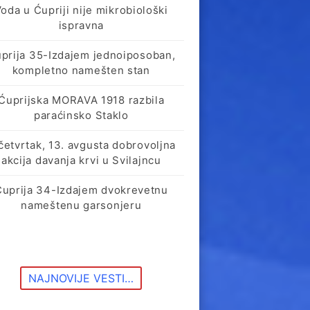
oda u Ćupriji nije mikrobiološki
ispravna
prija 35-Izdajem jednoiposoban,
kompletno namešten stan
Ćuprijska MORAVA 1918 razbila
paraćinsko Staklo
četvrtak, 13. avgusta dobrovoljna
akcija davanja krvi u Svilajncu
Ćuprija 34-Izdajem dvokrevetnu
nameštenu garsonjeru
NAJNOVIJE VESTI…