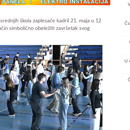
V
srednjih škola zaplesaće kadril 21. maja u 12
Ću
ačin simbolično obeležiti završetak svog
U 