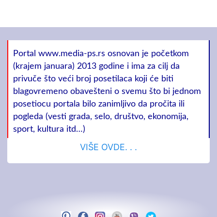
Portal www.media-ps.rs osnovan je početkom
(krajem januara) 2013 godine i ima za cilj da
privuče što veći broj posetilaca koji će biti
blagovremeno obavešteni o svemu što bi jednom
posetiocu portala bilo zanimljivo da pročita ili
pogleda (vesti grada, selo, društvo, ekonomija,
sport, kultura itd…)
VIŠE OVDE. . .