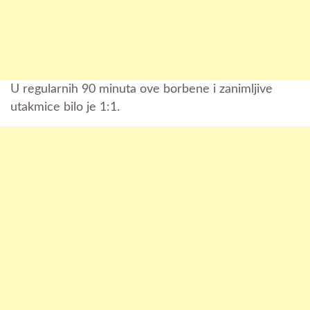
U regularnih 90 minuta ove borbene i zanimljive
utakmice bilo je 1:1.