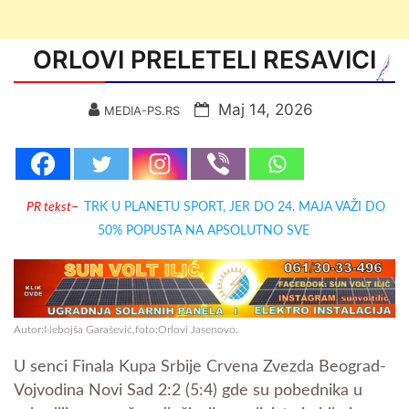
ORLOVI PRELETELI RESAVICI
Мај 14, 2026
MEDIA-PS.RS
PR tekst
–
TRK U PLANETU SPORT, JER DO 24. MAJA VAŽI DO
50% POPUSTA NA APSOLUTNO SVE
Autor:Nebojša Garašević,foto:Orlovi Jasenovo.
U senci Finala Kupa Srbije Crvena Zvezda Beograd-
Vojvodina Novi Sad 2:2 (5:4) gde su pobednika u