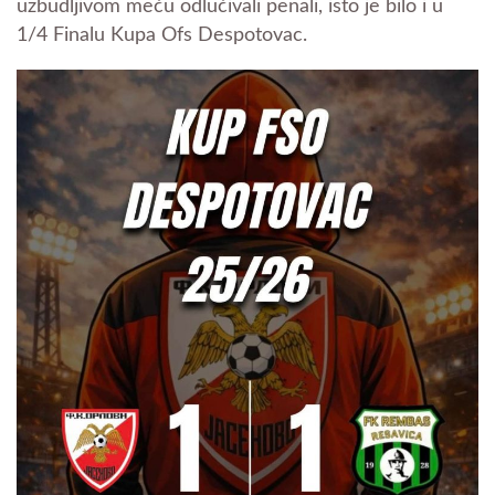
uzbudljivom meču odlučivali penali, isto je bilo i u
1/4 Finalu Kupa Ofs Despotovac.