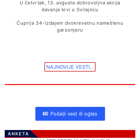
U četvrtak, 13. avgusta dobrovoljna akcija
davanja krvi u Svilajncu
Ćuprija 34-Izdajem dvokrevetnu nameštenu
garsonjeru
NAJNOVIJE VESTI…
Pošalji vest ili oglas
ANKETA