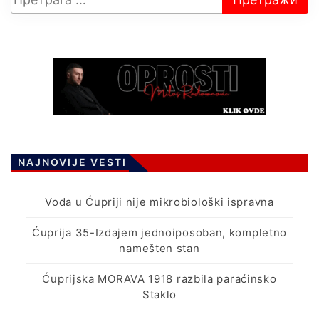
NAJNOVIJE VESTI
Voda u Ćupriji nije mikrobiološki ispravna
Ćuprija 35-Izdajem jednoiposoban, kompletno
namešten stan
Ćuprijska MORAVA 1918 razbila paraćinsko
Staklo