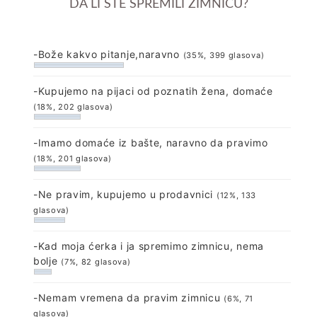
DA LI STE SPREMILI ZIMNICU?
-Bože kakvo pitanje,naravno
(35%, 399 glasova)
-Kupujemo na pijaci od poznatih žena, domaće
(18%, 202 glasova)
-Imamo domaće iz bašte, naravno da pravimo
(18%, 201 glasova)
-Ne pravim, kupujemo u prodavnici
(12%, 133
glasova)
-Kad moja ćerka i ja spremimo zimnicu, nema
bolje
(7%, 82 glasova)
-Nemam vremena da pravim zimnicu
(6%, 71
glasova)