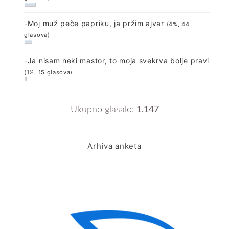
-Moj muž peče papriku, ja pržim ajvar
(4%, 44
glasova)
-Ja nisam neki mastor, to moja svekrva bolje pravi
(1%, 15 glasova)
Ukupno glasalo:
1.147
Arhiva anketa