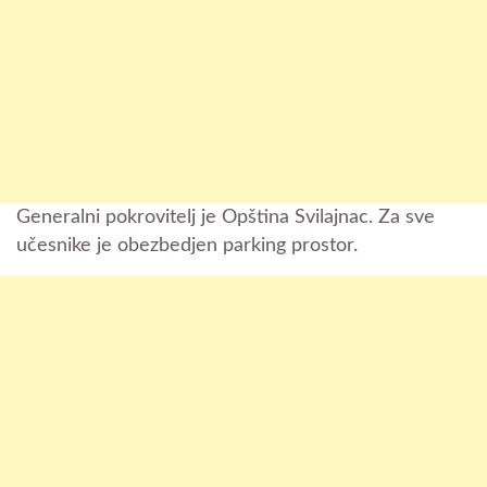
Generalni pokrovitelj je Opština Svilajnac. Za sve
učesnike је obezbedjen parking prostor.