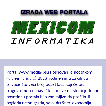
Portal www.media-ps.rs osnovan je početkom
(krajem januara) 2013 godine i ima za cilj da
privuče što veći broj posetilaca koji će biti
blagovremeno obavešteni o svemu što bi jednom
posetiocu portala bilo zanimljivo da pročita ili
pogleda (vesti grada, selo, društvo, ekonomija,