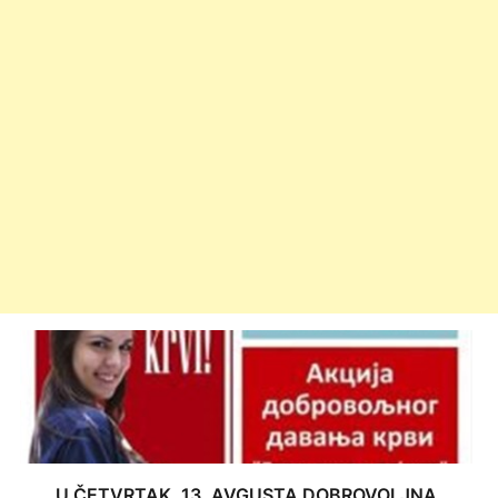
U ČETVRTAK, 13. AVGUSTA DOBROVOLJNA