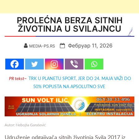
PROLEĆNA BERZA SITNIH
ŽIVOTINJA U SVILAJNCU
Фебруар 11, 2026
MEDIA-PS.RS
PR tekst
–
TRK U PLANETU SPORT, JER DO 24. MAJA VAŽI DO
50% POPUSTA NA APSOLUTNO SVE
Autor: Nebojša Garašević
Udruženje odgajivača sitnih životinja Svila 2017 iz