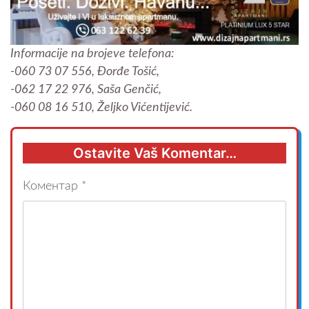
Informacije na brojeve telefona:
-060 73 07 556, Đorđe Tošić,
-062 17 22 976, Saša Genčić,
-060 08 16 510, Željko Vićentijević.
Ostavite Vaš Komentar…
Коментар
*