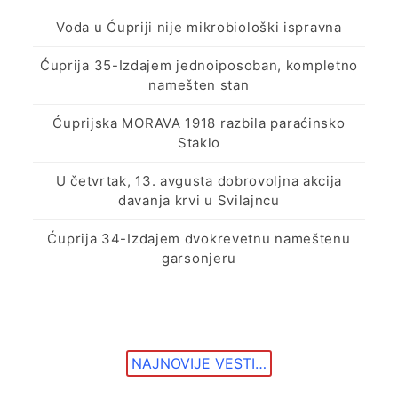
Voda u Ćupriji nije mikrobiološki ispravna
Ćuprija 35-Izdajem jednoiposoban, kompletno
namešten stan
Ćuprijska MORAVA 1918 razbila paraćinsko
Staklo
U četvrtak, 13. avgusta dobrovoljna akcija
davanja krvi u Svilajncu
Ćuprija 34-Izdajem dvokrevetnu nameštenu
garsonjeru
NAJNOVIJE VESTI…