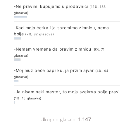
-Ne pravim, kupujemo u prodavnici
(12%, 133
glasova)
-Kad moja ćerka i ja spremimo zimnicu, nema
bolje
(7%, 82 glasova)
-Nemam vremena da pravim zimnicu
(6%, 71
glasova)
-Moj muž peče papriku, ja pržim ajvar
(4%, 44
glasova)
-Ja nisam neki mastor, to moja svekrva bolje pravi
(1%, 15 glasova)
Ukupno glasalo:
1.147