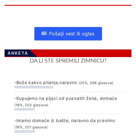
Pošalji vest ili oglas
ANKETA
DA LI STE SPREMILI ZIMNICU?
-Bože kakvo pitanje,naravno
(35%, 399 glasova)
-Kupujemo na pijaci od poznatih žena, domaće
(18%, 202 glasova)
-Imamo domaće iz bašte, naravno da pravimo
(18%, 201 glasova)