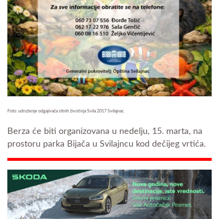
Foto: udruženje odgajivača sitnih životinja Svila 2017 Svilajnac.
Berza će biti organizovana u nedelju, 15. marta, na
prostoru parka Bijača u Svilajncu kod dečijeg vrtića.