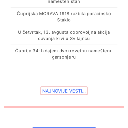
namešten stan
Ćuprijska MORAVA 1918 razbila paraćinsko
Staklo
U četvrtak, 13. avgusta dobrovoljna akcija
davanja krvi u Svilajncu
Ćuprija 34-Izdajem dvokrevetnu nameštenu
garsonjeru
NAJNOVIJE VESTI…