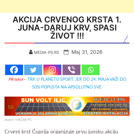
AKCIJA CRVENOG KRSTA 1.
JUNA-DARUJ KRV, SPASI
ŽIVOT !!!
Мај 31, 2026
MEDIA-PS.RS
PR tekst
–
TRK U PLANETU SPORT, JER DO 24. MAJA VAŽI DO
50% POPUSTA NA APSOLUTNO SVE
Autor: MEDIA PS
Crveni krst Ćuprija organizuje prvu junsku akciju