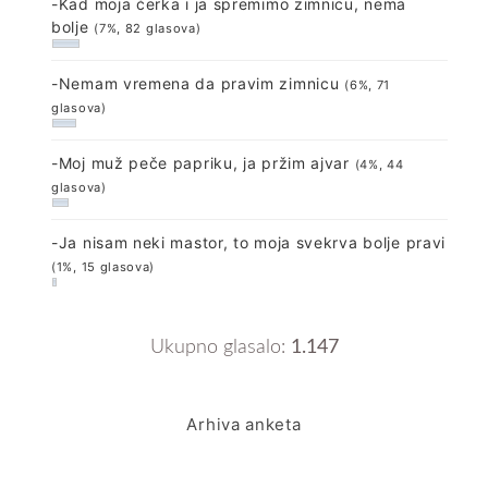
-Kad moja ćerka i ja spremimo zimnicu, nema
bolje
(7%, 82 glasova)
-Nemam vremena da pravim zimnicu
(6%, 71
glasova)
-Moj muž peče papriku, ja pržim ajvar
(4%, 44
glasova)
-Ja nisam neki mastor, to moja svekrva bolje pravi
(1%, 15 glasova)
Ukupno glasalo:
1.147
Arhiva anketa