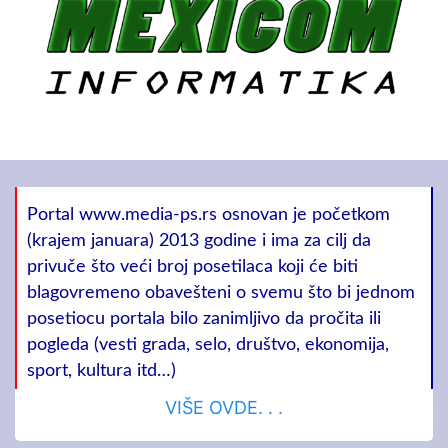
Portal www.media-ps.rs osnovan je početkom
(krajem januara) 2013 godine i ima za cilj da
privuče što veći broj posetilaca koji će biti
blagovremeno obavešteni o svemu što bi jednom
posetiocu portala bilo zanimljivo da pročita ili
pogleda (vesti grada, selo, društvo, ekonomija,
sport, kultura itd…)
VIŠE OVDE. . .