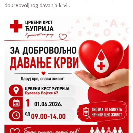
dobreovoljnog davanja krvi .