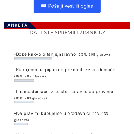
Pošalji vest ili oglas
ANKETA
DA LI STE SPREMILI ZIMNICU?
-Bože kakvo pitanje,naravno
(35%, 399 glasova)
-Kupujemo na pijaci od poznatih žena, domaće
(18%, 202 glasova)
-Imamo domaće iz bašte, naravno da pravimo
(18%, 201 glasova)
-Ne pravim, kupujemo u prodavnici
(12%, 133
glasova)