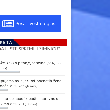
Pošalji vest ili oglas
KETA
DA LI STE SPREMILI ZIMNICU?
ože kakvo pitanje,naravno
(35%, 399
sova)
upujemo na pijaci od poznatih žena,
maće
(18%, 202 glasova)
mamo domaće iz bašte, naravno da
avimo
(18%, 201 glasova)