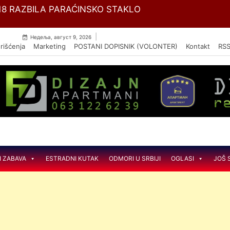
Skip
U 56. TRADICIONALNI SUSRETI RUDNIČANA
to
content
|
Недеља, август 9, 2026
rišćenja
Marketing
POSTANI DOPISNIK (VOLONTER)
Kontakt
RS
I ZABAVA
ESTRADNI KUTAK
ODMORI U SRBIJI
OGLASI
JOŠ 