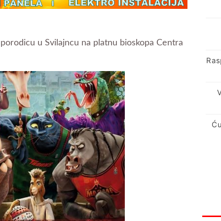
 porodicu u Svilajncu na platnu bioskopa Centra
Ras
V
Ću