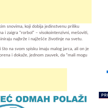
ikim snovima, koji dobija jedinstvenu priliku
a i zaigra “rorbol” – visokointenzivni, mešoviti,
iraju najbrže i najžešće životinje na svetu.
i što na svom spisku imaju malog jarca, ali on je
korena i dokaže, jednom zauvek, da “mali mogu
PR