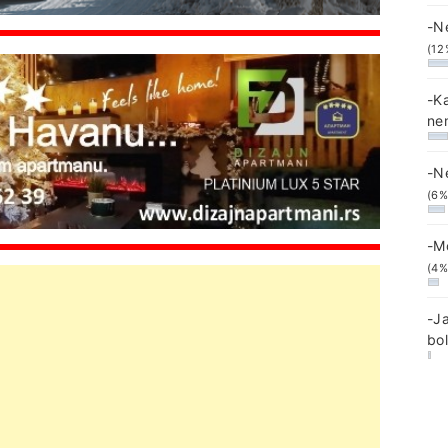
-N
(12
-K
ne
-N
(6%
-M
(4%
-J
bo