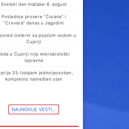
Svetski dan mačaka-8. avgust
Poslednje provere “Ćurana” i
“Crevara” danas u Jagodini
pored cisterni sa pijaćom vodom u
Ćupriji
oda u Ćupriji nije mikrobiološki
ispravna
prija 35-Izdajem jednoiposoban,
kompletno namešten stan
NAJNOVIJE VESTI…