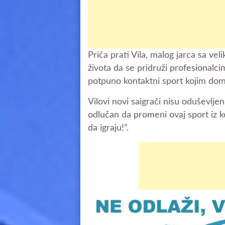
Priča prati Vila, malog jarca sa vel
života da se pridruži profesionalcim
potpuno kontaktni sport kojim domin
Vilovi novi saigrači nisu oduševljen
odlučan da promeni ovaj sport iz 
da igraju!”.