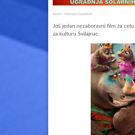
Autor: Nebojša Garašević
Još jedan nezaboravni film za celu
za kulturu Svilajnac.