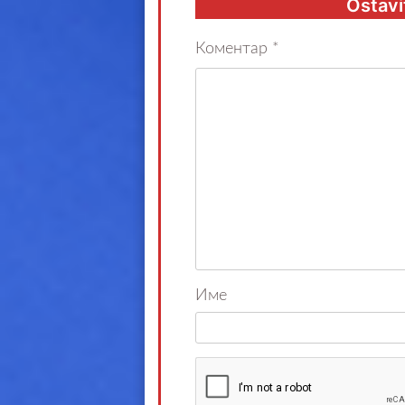
Ostavi
Коментар
*
Име