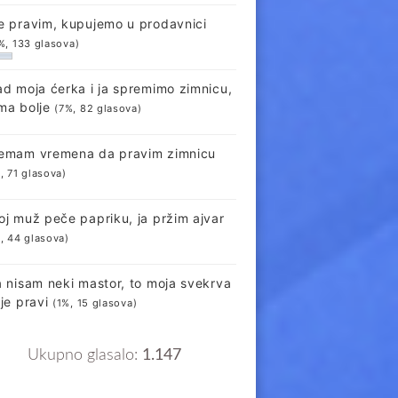
e pravim, kupujemo u prodavnici
%, 133 glasova)
ad moja ćerka i ja spremimo zimnicu,
ma bolje
(7%, 82 glasova)
emam vremena da pravim zimnicu
, 71 glasova)
oj muž peče papriku, ja pržim ajvar
, 44 glasova)
a nisam neki mastor, to moja svekrva
lje pravi
(1%, 15 glasova)
Ukupno glasalo:
1.147