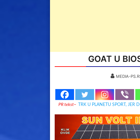
GOAT U BIO
MEDIA-PS.R
PR tekst
–
TRK U PLANETU SPORT, JER 