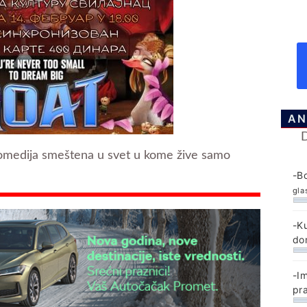
AN
komedija smeštena u svet u kome žive samo
-B
gla
-K
do
-I
pr