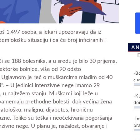
oš 1.497 osoba, a lekari upozoravaju da iz
iološku situaciju i da će broj inficiranih i
AN
či se 188 bolesnika, a u sredu je bilo 30 prijema.
ektorke bolnice, više od 90 odsto
-B
. – Uglavnom je reč o muškarcima mlađim od 40
gla
i”. – U jedinici intenzivne nege imamo 29
o, u najtežem stanju. Muškarci koji leže u
-K
eva nemaju prethodne bolesti, dok većina žena
do
tološku, malignu, dijabetes, hroničnu
jazne. Toliko su teška i neočekivana pogoršanja
-I
pr
nzivne nege. U planu je, nažalost, otvaranje i