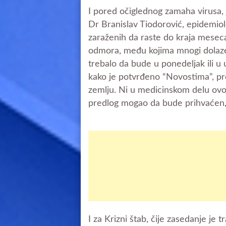
I pored očiglednog zamaha virusa, 
Dr Branislav Tiodorović, epidemiol
zaraženih da raste do kraja meseca
odmora, među kojima mnogi dolaze s
trebalo da bude u ponedeljak ili u 
kako je potvrđeno “Novostima”, pr
zemlju. Ni u medicinskom delu ovo
predlog mogao da bude prihvaćen, 
I za Krizni štab, čije zasedanje je tr