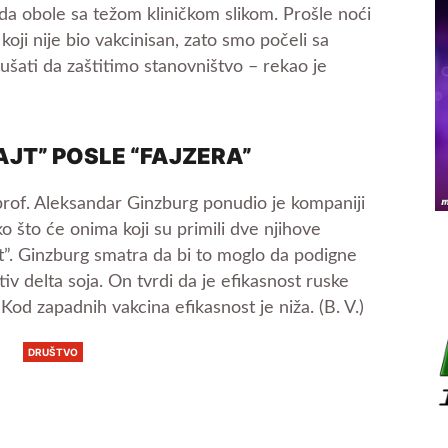
da obole sa težom kliničkom slikom. Prošle noći
oji nije bio vakcinisan, zato smo počeli sa
ati da zaštitimo stanovništvo – rekao je
AJT” POSLE “FAJZERA”
of. Aleksandar Ginzburg ponudio je kompaniji
ko što će onima koji su primili dve njihove
jt”. Ginzburg smatra da bi to moglo da podigne
tiv delta soja. On tvrdi da je efikasnost ruske
Kod zapadnih vakcina efikasnost je niža. (B. V.)
DRUŠTVO