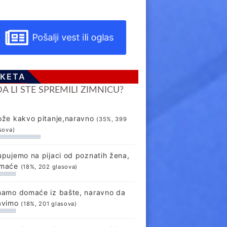
Pošalji vest ili oglas
KETA
DA LI STE SPREMILI ZIMNICU?
ože kakvo pitanje,naravno
(35%, 399
sova)
upujemo na pijaci od poznatih žena,
maće
(18%, 202 glasova)
mamo domaće iz bašte, naravno da
avimo
(18%, 201 glasova)