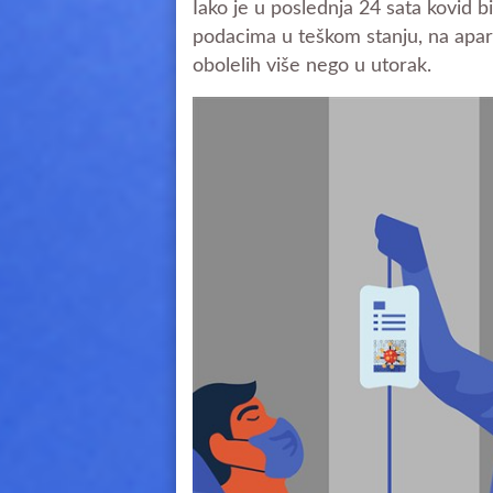
Iako je u poslednja 24 sata kovid b
podacima u teškom stanju, na apara
obolelih više nego u utorak.