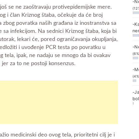
-N
još se ne zaoštravaju protivepidemijske mere.
(12
og i član Kriznog štaba, očekuje da će broj
 zbog povratka naših građana iz inostranstva sa
-K
ne
a infekcijom. Na sednici Kriznog štaba, koja bi
utorak, lekari će, pored ograničavanja okupljanja,
-N
edložiti i uvođenje PCR testa po povratku u
(6%
g tela, ipak, ne nadaju se mnogo da bi ovakav
jer za to ne postoji konsenzus.
-M
(4%
-J
bo
ažio medicinski deo ovog tela, prioritetni cilj je i