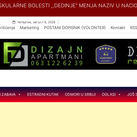
Skip
SKULARNE BOLESTI ,,DEDINJE“ MENJA NAZIV U NACIO
to
content
|
Четвртак, август 6, 2026
rišćenja
Marketing
POSTANI DOPISNIK (VOLONTER)
Kontakt
RS
I ZABAVA
ESTRADNI KUTAK
ODMORI U SRBIJI
OGLASI
JOŠ 