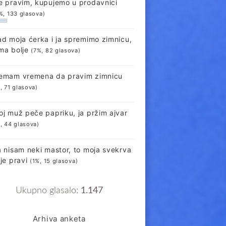
e pravim, kupujemo u prodavnici
%, 133 glasova)
ad moja ćerka i ja spremimo zimnicu,
ma bolje
(7%, 82 glasova)
emam vremena da pravim zimnicu
, 71 glasova)
oj muž peče papriku, ja pržim ajvar
, 44 glasova)
a nisam neki mastor, to moja svekrva
lje pravi
(1%, 15 glasova)
Ukupno glasalo:
1.147
Arhiva anketa