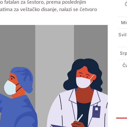
io fatalan za šestoro, prema poslednjim
tima za veštačko disanje, nalazi se četvoro
Mi
Svi
Srp
Ć