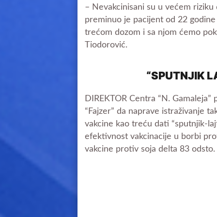
– Nevakcinisani su u većem riziku 
preminuo je pacijent od 22 godine k
trećom dozom i sa njom ćemo pokuš
Tiodorović.
“SPUTNJIK L
DIREKTOR Centra “N. Gamaleja” pr
“Fajzer” da naprave istraživanje ta
vakcine kao treću dati “sputnjik-la
efektivnost vakcinacije u borbi pro
vakcine protiv soja delta 83 odsto. 