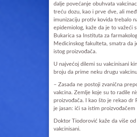
dalje povećanje obuhvata vakcinac
treću dozu, kao i prve dve, ali međ
imunizaciju protiv kovida trebalo 
epidemiolog, kaže da je to važeći st
Bukarica sa Instituta za farmakolog
Medicinskog fakulteta, smatra da j
istog proizvođača.
U najvećoj dilemi su vakcinisani ki
broju da prime neku drugu vakcinu
– Zasada ne postoji zvanična prep
vakcina. Zemlje koje su to radile ni
proizvođača. I kao što je rekao dr 
je jasan: ići sa istim proizvođačem
Doktor Tiodorović kaže da više od 
vakcinisani.