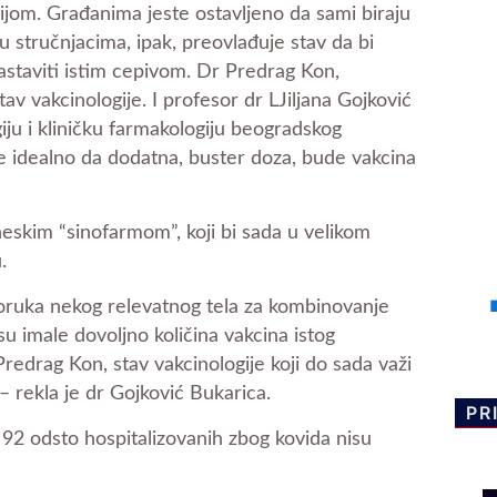
ijom. Građanima jeste ostavljeno da sami biraju
u stručnjacima, ipak, preovlađuje stav da bi
nastaviti istim cepivom. Dr Predrag Kon,
av vakcinologije. I profesor dr LJiljana Gojković
iju i kliničku farmakologiju beogradskog
e idealno da dodatna, buster doza, bude vakcina
neskim “sinofarmom”, koji bi sada u velikom
.
oruka nekog relevatnog tela za kombinovanje
su imale dovoljno količina vakcina istog
Predrag Kon, stav vakcinologije koji do sada važi
 – rekla je dr Gojković Bukarica.
PR
92 odsto hospitalizovanih zbog kovida nisu