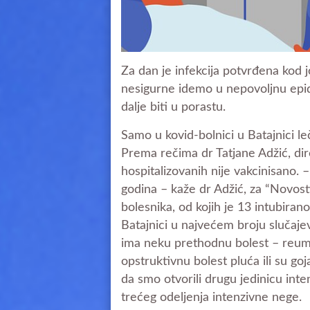
Za dan je infekcija potvrđena kod j
nesigurne idemo u nepovoljnu epidem
dalje biti u porastu.
Samo u kovid-bolnici u Batajnici le
Prema rečima dr Tatjane Adžić, dir
hospitalizovanih nije vakcinisano
godina – kaže dr Adžić, za “Novost
bolesnika, od kojih je 13 intubiran
Batajnici u najvećem broju slučaj
ima neku prethodnu bolest – reuma
opstruktivnu bolest pluća ili su go
da smo otvorili drugu jedinicu inte
trećeg odeljenja intenzivne nege.