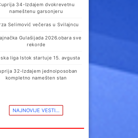
Ćuprija 34-Izdajem dvokrevetnu
nameštenu garsonjeru
rza Selimović večeras u Svilajncu
lajnačka Gulašijada 2026.obara sve
rekorde
ska liga Istok startuje 15. avgusta
uprija 32-Izdajem jednoiposoban
kompletno namešten stan
NAJNOVIJE VESTI…