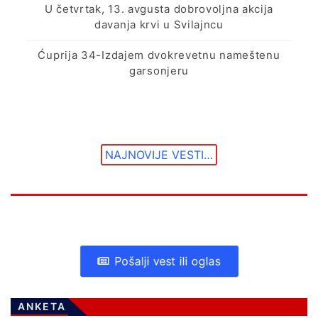
U četvrtak, 13. avgusta dobrovoljna akcija
davanja krvi u Svilajncu
Ćuprija 34-Izdajem dvokrevetnu nameštenu
garsonjeru
NAJNOVIJE VESTI…
Pošalji vest ili oglas
ANKETA