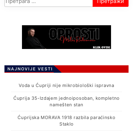
NAJNOVIJE VESTI
Voda u Ćupriji nije mikrobiološki ispravna
Ćuprija 35-Izdajem jednoiposoban, kompletno
namešten stan
Ćuprijska MORAVA 1918 razbila paraćinsko
Staklo