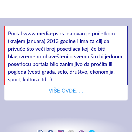
Portal www.media-ps.rs osnovan je početkom
(krajem januara) 2013 godine i ima za cilj da
privuče što veći broj posetilaca koji će biti
blagovremeno obavešteni o svemu što bi jednom
posetiocu portala bilo zanimljivo da pročita ili
pogleda (vesti grada, selo, društvo, ekonomija,
sport, kultura itd…)
VIŠE OVDE. . .