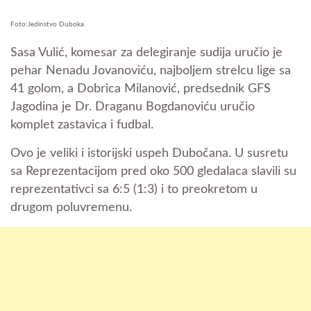
Foto:Jedinstvo Duboka
Sasa Vulić, komesar za delegiranje sudija uručio je
pehar Nenadu Jovanoviću, najboljem strelcu lige sa
41 golom, a Dobrica Milanović, predsednik GFS
Jagodina je Dr. Draganu Bogdanoviću uručio
komplet zastavica i fudbal.
Ovo je veliki i istorijski uspeh Dubočana. U susretu
sa Reprezentacijom pred oko 500 gledalaca slavili su
reprezentativci sa 6:5 (1:3) i to preokretom u
drugom poluvremenu.