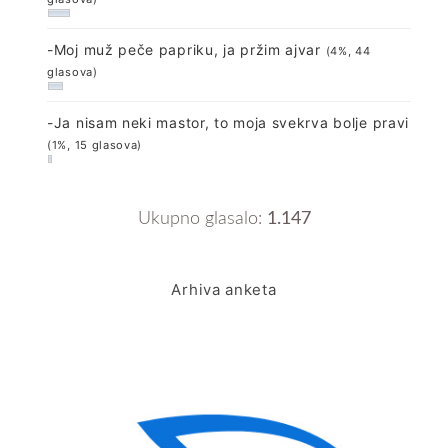
-Moj muž peče papriku, ja pržim ajvar
(4%, 44
glasova)
-Ja nisam neki mastor, to moja svekrva bolje pravi
(1%, 15 glasova)
Ukupno glasalo:
1.147
Arhiva anketa