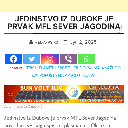
JEDINSTVO IZ DUBOKE JE
PRVAK MFL SEVER JAGODINA
Јул 2, 2025
MEDIA-PS.RS
PR tekst
–
TRK U PLANETU SPORT, JER DO 24. MAJA VAŽI DO
50% POPUSTA NA APSOLUTNO SVE
Autor: Nebojša Garašević
Jedinstvo iz Duboke je prvak MFL Sever Jagodina i
povodom velikog uspeha i plasmana u Okružnu