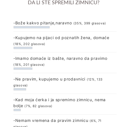
DA LI STE SPREMILI ZIMNICU?
-Bože kakvo pitanje,naravno
(35%, 399 glasova)
-Kupujemo na pijaci od poznatih žena, domaće
(18%, 202 glasova)
-Imamo domaće iz bašte, naravno da pravimo
(18%, 201 glasova)
-Ne pravim, kupujemo u prodavnici
(12%, 133
glasova)
-Kad moja ćerka i ja spremimo zimnicu, nema
bolje
(7%, 82 glasova)
-Nemam vremena da pravim zimnicu
(6%, 71
glasova)