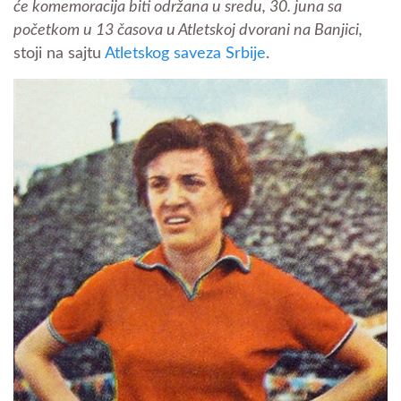
će komemoracija biti održana u sredu, 30. juna sa
početkom u 13 časova u Atletskoj dvorani na Banjici,
stoji na sajtu
Atletskog saveza Srbije
.