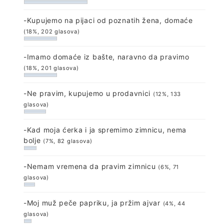
-Kupujemo na pijaci od poznatih žena, domaće
(18%, 202 glasova)
-Imamo domaće iz bašte, naravno da pravimo
(18%, 201 glasova)
-Ne pravim, kupujemo u prodavnici
(12%, 133
glasova)
-Kad moja ćerka i ja spremimo zimnicu, nema
bolje
(7%, 82 glasova)
-Nemam vremena da pravim zimnicu
(6%, 71
glasova)
-Moj muž peče papriku, ja pržim ajvar
(4%, 44
glasova)