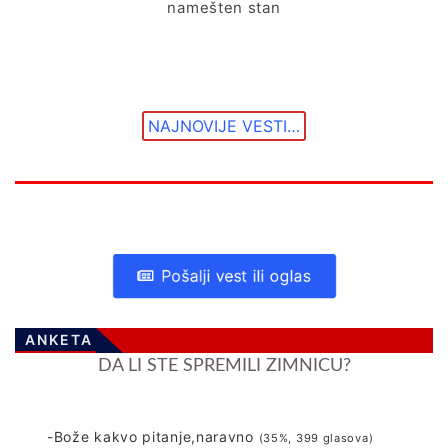
namešten stan
NAJNOVIJE VESTI…
Pošalji vest ili oglas
ANKETA
DA LI STE SPREMILI ZIMNICU?
-Bože kakvo pitanje,naravno
(35%, 399 glasova)