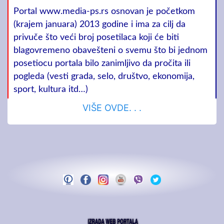
Portal www.media-ps.rs osnovan je početkom
(krajem januara) 2013 godine i ima za cilj da
privuče što veći broj posetilaca koji će biti
blagovremeno obavešteni o svemu što bi jednom
posetiocu portala bilo zanimljivo da pročita ili
pogleda (vesti grada, selo, društvo, ekonomija,
sport, kultura itd…)
VIŠE OVDE. . .