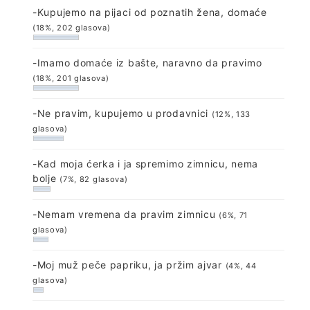
-Kupujemo na pijaci od poznatih žena, domaće
(18%, 202 glasova)
-Imamo domaće iz bašte, naravno da pravimo
(18%, 201 glasova)
-Ne pravim, kupujemo u prodavnici
(12%, 133
glasova)
-Kad moja ćerka i ja spremimo zimnicu, nema
bolje
(7%, 82 glasova)
-Nemam vremena da pravim zimnicu
(6%, 71
glasova)
-Moj muž peče papriku, ja pržim ajvar
(4%, 44
glasova)