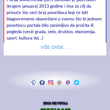
Portal www.media-ps.rs osnovan je početkom
(krajem januara) 2013 godine i ima za cilj da
privuče što veći broj posetilaca koji će biti
blagovremeno obavešteni o svemu što bi jednom
posetiocu portala bilo zanimljivo da pročita ili
pogleda (vesti grada, selo, društvo, ekonomija,
sport, kultura itd…)
VIŠE OVDE. . .