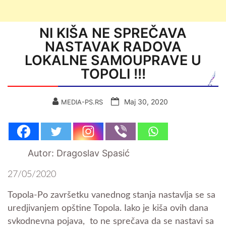
NI KIŠA NE SPREČAVA
NASTAVAK RADOVA
LOKALNE SAMOUPRAVE U
TOPOLI !!!
Мај 30, 2020
MEDIA-PS.RS
Autor: Dragoslav Spasić
27/05/2020
Topola-Po završetku vanednog stanja nastavlja se sa
uredjivanjem opštine Topola. Iako je kiša ovih dana
svkodnevna pojava, to ne sprečava da se nastavi sa