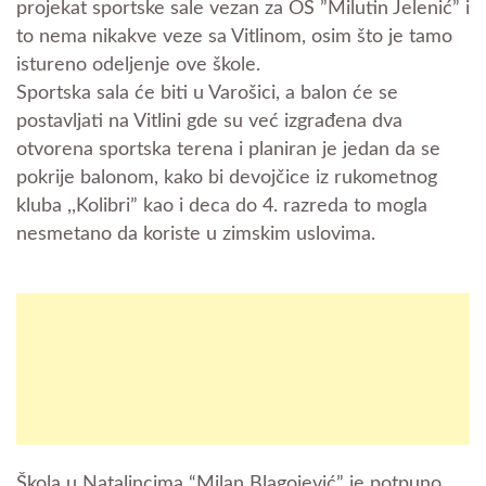
projekat sportske sale vezan za OŠ ”Milutin Jelenić” i
to nema nikakve veze sa Vitlinom, osim što je tamo
istureno odeljenje ove škole.
Sportska sala će biti u Varošici, a balon će se
postavljati na Vitlini gde su već izgrađena dva
otvorena sportska terena i planiran je jedan da se
pokrije balonom, kako bi devojčice iz rukometnog
kluba ,,Kolibri” kao i deca do 4. razreda to mogla
nesmetano da koriste u zimskim uslovima.
Škola u Natalincima “
Milan Blagojević” je potpuno