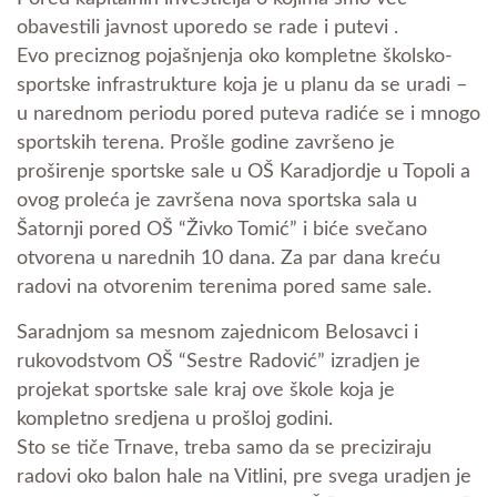
obavestili javnost uporedo se rade i putevi .
Evo preciznog pojašnjenja oko kompletne školsko-
sportske infrastrukture koja je u planu da se uradi –
u narednom periodu pored puteva radiće se i mnogo
sportskih terena. Prošle godine završeno je
proširenje sportske sale u OŠ Karadjordje u Topoli a
ovog proleća je završena nova sportska sala u
Šatornji pored OŠ “Živko Tomić” i biće svečano
otvorena u narednih 10 dana. Za par dana kreću
radovi na otvorenim terenima pored same sale.
Saradnjom sa mesnom zajednicom Belosavci i
rukovodstvom OŠ “Sestre Radović” izradjen je
projekat sportske sale kraj ove škole koja je
kompletno sredjena u prošloj godini.
Sto se tiče Trnave, treba samo da se preciziraju
radovi oko balon hale na Vitlini, pre svega uradjen je