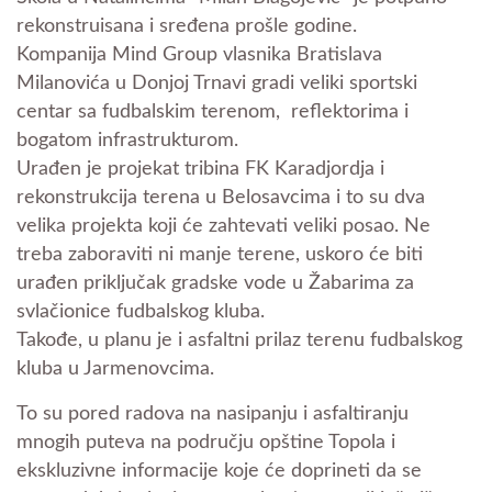
rekonstruisana i sređena prošle godine.
Kompanija Mind Group vlasnika Bratislava
Milanovića u Donjoj Trnavi gradi veliki sportski
centar sa fudbalskim terenom, reflektorima i
bogatom infrastrukturom.
Urađen je projekat tribina FK Karadjordja i
rekonstrukcija terena u Belosavcima i to su dva
velika projekta koji će zahtevati veliki posao. Ne
treba zaboraviti ni manje terene, uskoro će biti
urađen priključak gradske vode u Žabarima za
svlačionice fudbalskog kluba.
Takođe, u planu je i asfaltni prilaz terenu fudbalskog
kluba u Jarmenovcima.
To su pored radova na nasipanju i asfaltiranju
mnogih puteva na području opštine Topola i
ekskluzivne informacije koje će doprineti da se