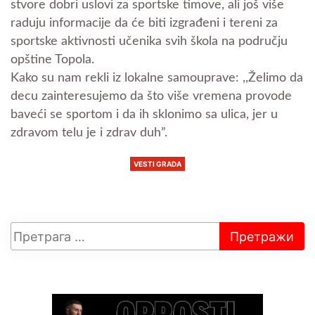
stvore dobri uslovi za sportske timove, ali još više
raduju informacije da će biti izgrađeni i tereni za
sportske aktivnosti učenika svih škola na području
opštine Topola.
Kako su nam rekli iz lokalne samouprave: ,,Želimo da
decu zainteresujemo da što više vremena provode
baveći se sportom i da ih sklonimo sa ulica, jer u
zdravom telu je i zdrav duh”.
VESTI GRADA