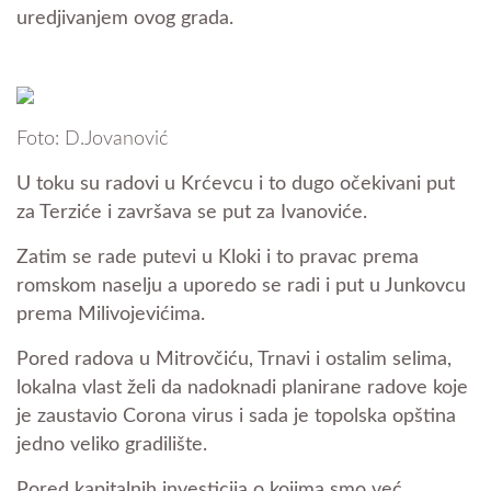
uredjivanjem ovog grada.
Foto: D.Jovanović
U toku su radovi u Krćevcu i to dugo očekivani put
za Terziće i završava se put za Ivanoviće.
Zatim se rade putevi u Kloki i to pravac prema
romskom naselju a uporedo se radi i put u Junkovcu
prema Milivojevićima.
Pored radova u Mitrovčiću, Trnavi i ostalim selima,
lokalna vlast želi da nadoknadi planirane radove koje
je zaustavio Corona virus i sada je topolska opština
jedno veliko gradilište.
Pored kapitalnih investicija o kojima smo već