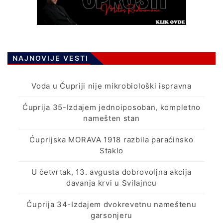
NAJNOVIJE VESTI
Voda u Ćupriji nije mikrobiološki ispravna
Ćuprija 35-Izdajem jednoiposoban, kompletno
namešten stan
Ćuprijska MORAVA 1918 razbila paraćinsko
Staklo
U četvrtak, 13. avgusta dobrovoljna akcija
davanja krvi u Svilajncu
Ćuprija 34-Izdajem dvokrevetnu nameštenu
garsonjeru