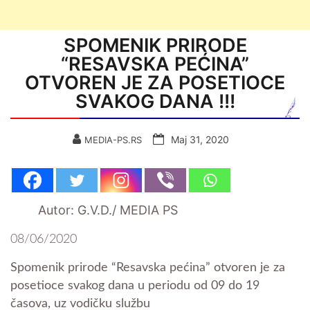
SPOMENIK PRIRODE
“RESAVSKA PEĆINA”
OTVOREN JE ZA POSETIOCE
SVAKOG DANA !!!
Мај 31, 2020
MEDIA-PS.RS
Autor: G.V.D./ MEDIA PS
08/06/2020
Spomenik prirode “Resavska pećina” otvoren je za
posetioce svakog dana u periodu od 09 do 19
časova, uz vodičku službu