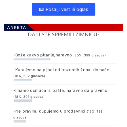
Pošalji vest ili oglas
ANKETA
DA LI STE SPREMILI ZIMNICU?
-Bože kakvo pitanje,naravno
(35%, 399 glasova)
-Kupujemo na pijaci od poznatih žena, domaće
(18%, 202 glasova)
-Imamo domaće iz bašte, naravno da pravimo
(18%, 201 glasova)
-Ne pravim, kupujemo u prodavnici
(12%, 133
glasova)