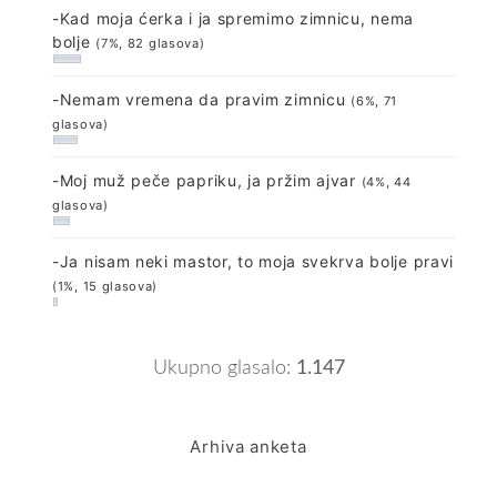
-Kad moja ćerka i ja spremimo zimnicu, nema
bolje
(7%, 82 glasova)
-Nemam vremena da pravim zimnicu
(6%, 71
glasova)
-Moj muž peče papriku, ja pržim ajvar
(4%, 44
glasova)
-Ja nisam neki mastor, to moja svekrva bolje pravi
(1%, 15 glasova)
Ukupno glasalo:
1.147
Arhiva anketa