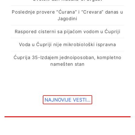
Poslednje provere “Ćurana” i “Crevara” danas u
Jagodini
Raspored cisterni sa pijaćom vodom u Ćupriji
Voda u Ćupriji nije mikrobiološki ispravna
Ćuprija 35-Izdajem jednoiposoban, kompletno
namešten stan
NAJNOVIJE VESTI…