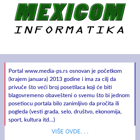
Portal www.media-ps.rs osnovan je početkom
(krajem januara) 2013 godine i ima za cilj da
privuče što veći broj posetilaca koji će biti
blagovremeno obavešteni o svemu što bi jednom
posetiocu portala bilo zanimljivo da pročita ili
pogleda (vesti grada, selo, društvo, ekonomija,
sport, kultura itd…)
VIŠE OVDE. . .