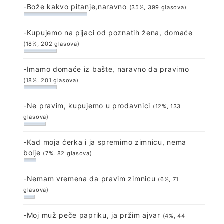
-Bože kakvo pitanje,naravno
(35%, 399 glasova)
-Kupujemo na pijaci od poznatih žena, domaće
(18%, 202 glasova)
-Imamo domaće iz bašte, naravno da pravimo
(18%, 201 glasova)
-Ne pravim, kupujemo u prodavnici
(12%, 133
glasova)
-Kad moja ćerka i ja spremimo zimnicu, nema
bolje
(7%, 82 glasova)
-Nemam vremena da pravim zimnicu
(6%, 71
glasova)
-Moj muž peče papriku, ja pržim ajvar
(4%, 44