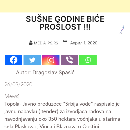
SUŠNE GODINE BIĆE
PROŠLOST !!!
Април 1, 2020
MEDIA-PS.RS
Autor: Dragoslav Spasić
26/03/2020
[views]
Topola- Javno preduzece “Srbija vode” raspisalo je
javnu nabavku ( tender) za izvodjaca radova na
navodnjavanju oko 350 hektara voćnjaka u atarima
sela Plaskovac, Vinča i Blaznava u Opštini