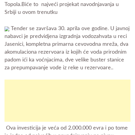
Topola.
Biće to najveći projekat navodnjavanja u
Srbiji u ovom trenutku
Tender se završava 30. aprila ove godine.
U javnoj
nabavci je predvidjena izgradnja vodozahvata u reci
Jasenici, kompletna primarna cevovodna mreža, dva
akomulaciona rezervoara iz kojih će voda prirodnim
padom ići ka voćnjacima,
dve velike buster stanice
za prepumpavanje vode iz reke u rezervoare..
Ova investicija je veća od 2.000.000 evra i po tome