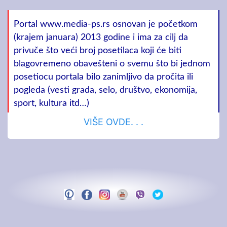
Portal www.media-ps.rs osnovan je početkom
(krajem januara) 2013 godine i ima za cilj da
privuče što veći broj posetilaca koji će biti
blagovremeno obavešteni o svemu što bi jednom
posetiocu portala bilo zanimljivo da pročita ili
pogleda (vesti grada, selo, društvo, ekonomija,
sport, kultura itd…)
VIŠE OVDE. . .