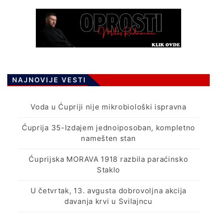
NAJNOVIJE VESTI
Voda u Ćupriji nije mikrobiološki ispravna
Ćuprija 35-Izdajem jednoiposoban, kompletno
namešten stan
Ćuprijska MORAVA 1918 razbila paraćinsko
Staklo
U četvrtak, 13. avgusta dobrovoljna akcija
davanja krvi u Svilajncu