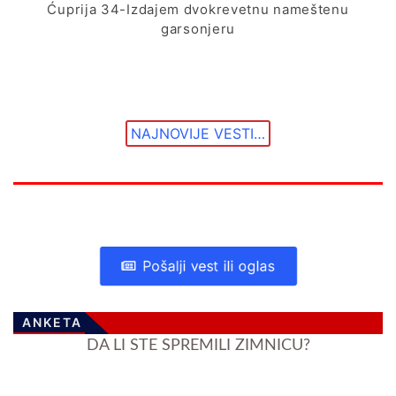
Ćuprija 34-Izdajem dvokrevetnu nameštenu
garsonjeru
NAJNOVIJE VESTI…
Pošalji vest ili oglas
ANKETA
DA LI STE SPREMILI ZIMNICU?