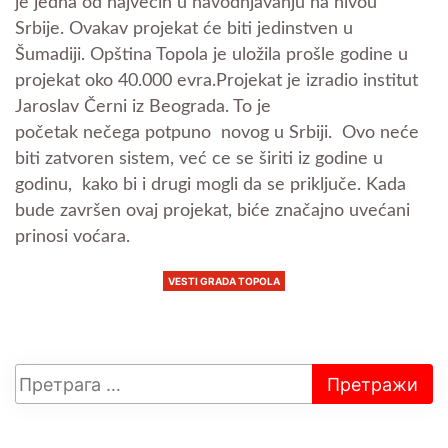
je jedna od najvećih u navodnjavanju na nivou
Srbije.
Ovakav projekat će biti jedinstven u
Šumadiji.
Opština Topola je uložila prošle godine u
projekat oko 40.000 evra.
Projekat je izradio institut
Jaroslav Černi iz Beograda.
To je
početak
nečega
potpuno novog u Srbiji.
Ovo neće
biti zatvoren sistem, već ce se širiti iz godine u
godinu, kako bi i drugi mogli da se priključe.
Kada
bude završen ovaj projekat, biće značajno uvećani
prinosi voćara.
VESTI GRADA TOPOLA