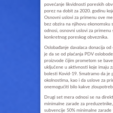
povećanje likvidnosti poreskih obv
porez na dobit za 2020. godinu ko
Osnovni uslovi za primenu ove mer
bez obzira na njihovu ekonomsku 
odnosi, osnovni uslovi za primenu
konkretnog poreskog obveznika.
Oslobađanje davalaca donacija od 
je da se od plaćanja PDV oslobode 
proizvode čijim prometom se bave
uključene u aktivnosti koje imaju z
bolesti Kovid-19. Smatramo da je
okolnostima, kao i da uslove za pr
onemogućiti bilo kakve zloupotreb
Drugi set mera odnosi se na direkt
minimalne zarade za preduzetnike,
subvencije 50% minimalne zarade ve