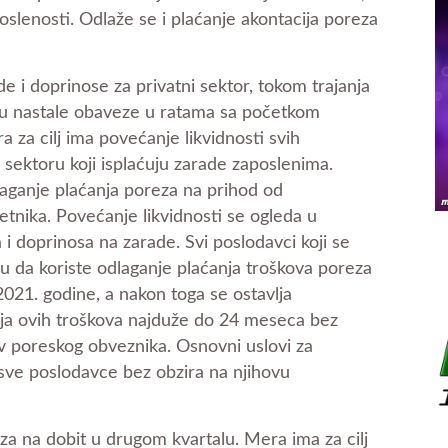
oslenosti. Odlaže se i plaćanje akontacija poreza
e i doprinose za privatni sektor, tokom trajanja
atu nastale obaveze u ratama sa početkom
 za cilj ima povećanje likvidnosti svih
sektoru koji isplaćuju zarade zaposlenima.
aganje plaćanja poreza na prihod od
etnika. Povećanje likvidnosti se ogleda u
i doprinosa na zarade. Svi poslodavci koji se
 da koriste odlaganje plaćanja troškova poreza
021. godine, a nakon toga se ostavlja
ja ovih troškova najduže do 24 meseca bez
 poreskog obveznika. Osnovni uslovi za
sve poslodavce bez obzira na njihovu
za na dobit u drugom kvartalu. Mera ima za cilj