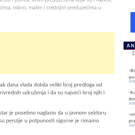
esto i pomoć onim preduzećima koja su i najviše
ima, mikro, malim i srednjim preduzećima u
AN
-B
gla
ak dana vlada dobila veliki broj predloga od
-K
ivrednih udruženja i da su najveći broj njih i
do
istar je posebno naglasio da u javnom sektoru
-I
pr
a su penzije u potpunosti sigurne je rimamo