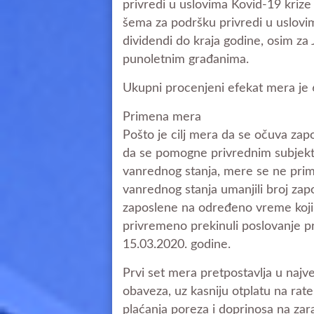
privredi u uslovima Kovid-19 krize
šema za podršku privredi u uslovim
dividendi do kraja godine, osim za
punoletnim građanima.
Ukupni procenjeni efekat mera je 60
Primena mera
Pošto je cilj mera da se očuva zapo
da se pomogne privrednim subjekt
vanrednog stanja, mere se ne prim
vanrednog stanja umanjili broj zap
zaposlene na određeno vreme kojim
privremeno prekinuli poslovanje p
15.03.2020. godine.
Prvi set mera pretpostavlja u najv
obaveza, uz kasniju otplatu na rat
plaćanja poreza i doprinosa na zara