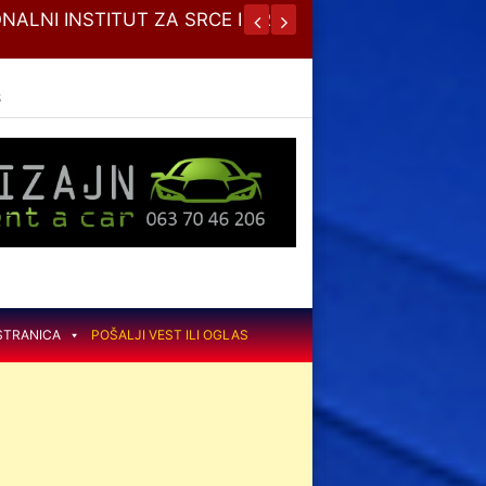
NALNI INSTITUT ZA SRCE I KRVNE
JESENJA
S
STRANICA
POŠALJI VEST ILI OGLAS