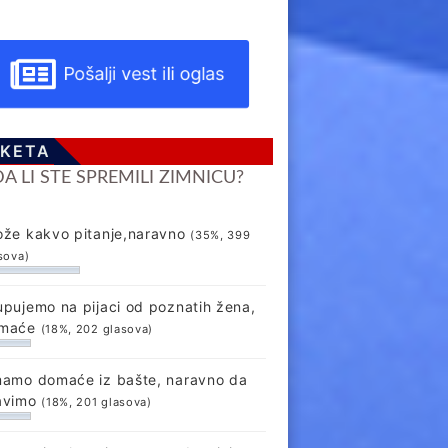
Pošalji vest ili oglas
KETA
DA LI STE SPREMILI ZIMNICU?
ože kakvo pitanje,naravno
(35%, 399
sova)
upujemo na pijaci od poznatih žena,
maće
(18%, 202 glasova)
mamo domaće iz bašte, naravno da
avimo
(18%, 201 glasova)