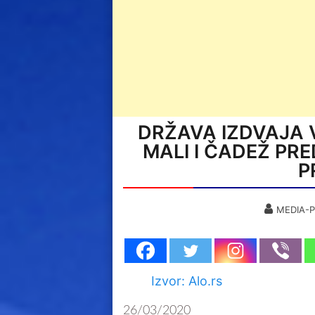
DRŽAVA IZDVAJA V
MALI I ČADEŽ PR
P
MEDIA-P
Izvor: Alo.rs
26/03/2020