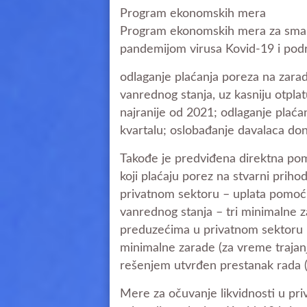
Program ekonomskih mera
Program ekonomskih mera za smanj
pandemijom virusa Kovid-19 i podr
odlaganje plaćanja poreza na zarade
vanrednog stanja, uz kasniju otpl
najranije od 2021; odlaganje plaća
kvartalu; oslobađanje davalaca do
Takođe je predviđena direktna pom
koji plaćaju porez na stvarni prih
privatnom sektoru – uplata pomoći 
vanrednog stanja – tri minimalne z
preduzećima u privatnom sektoru –
minimalne zarade (za vreme trajanj
rešenjem utvrđen prestanak rada (
Mere za očuvanje likvidnosti u pri