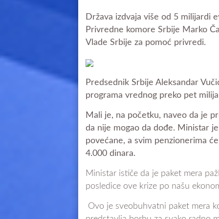
Država izdvaja više od 5 milijardi e
Privredne komore Srbije Marko Č
Vlade Srbije za pomoć privredi.
Predsednik Srbije Aleksandar Vučić
programa vrednog preko pet milijar
Mali je, na početku, naveo da je p
da nije mogao da dođe. Ministar je 
povećane, a svim penzionerima će, 
4.000 dinara.
Ministar ističe da je paket mera pa
posledice ove krize po našu ekonomi
Ovo je sveobuhvatni paket mera koj