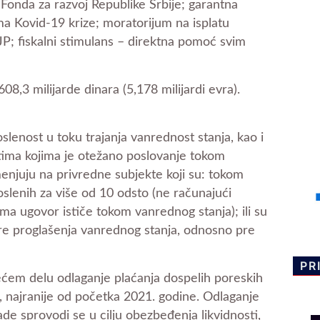
 Fonda za razvoj Republike Srbije; garantna
a Kovid-19 krize; moratorijum na isplatu
 JP; fiskalni stimulans – direktna pomoć svim
8,3 milijarde dinara (5,178 milijardi evra).
slenost u toku trajanja vanrednost stanja, kao i
ima kojima je otežano poslovanje tokom
enjuju na privredne subjekte koji su: tokom
oslenih za više od 10 odsto (ne računajući
a ugovor ističe tokom vanrednog stanja); ili su
re proglašenja vanrednog stanja, odnosno pre
PR
ećem delu odlaganje plaćanja dospelih poreskih
e, najranije od početka 2021. godine. Odlaganje
de sprovodi se u cilju obezbeđenja likvidnosti,