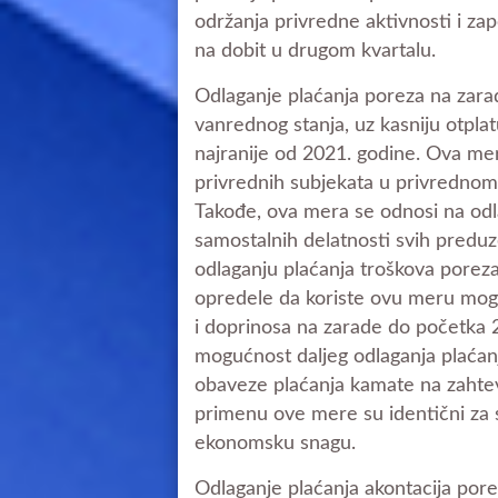
održanja privredne aktivnosti i zap
na dobit u drugom kvartalu.
Odlaganje plaćanja poreza na zarad
vanrednog stanja, uz kasniju otpl
najranije od 2021. godine. Ova mera
privrednih subjekata u privrednom 
Takođe, ova mera se odnosi na odl
samostalnih delatnosti svih preduz
odlaganju plaćanja troškova poreza 
opredele da koriste ovu meru mogu
i doprinosa na zarade do početka 2
mogućnost daljeg odlaganja plaćan
obaveze plaćanja kamate na zahtev
primenu ove mere su identični za 
ekonomsku snagu.
Odlaganje plaćanja akontacija pore