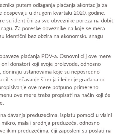
eznika putem odlaganja plaćanja akontacija za
je dospevaju u drugom kvartalu 2020. godine.
e su identični za sve obveznike poreza na dobit
snagu. Za poreske obveznike na koje se mera
 su identični bez obzira na ekonomsku snagu
obaveze plaćanja PDV-a. Osnovni cilj ove mere
oni donatori koji svoje proizvode, odnosno
, doniraju ustanovama koje su neposredno
a cilj sprečavanje širenja i lečenje građana od
 propisivanje ove mere potpuno primereno
imenu ove mere treba propisati na način koji će
e.
na davanja preduzećima, isplatu pomoći u visini
 mikro, mala i srednja preduzeća, odnosno
likim preduzećima, čiji zaposleni su poslati na