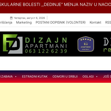
Skip
SKULARNE BOLESTI ,,DEDINJE“ MENJA NAZIV U NACIO
to
content
|
Четвртак, август 6, 2026
rišćenja
Marketing
POSTANI DOPISNIK (VOLONTER)
Kontakt
RS
I ZABAVA
ESTRADNI KUTAK
ODMORI U SRBIJI
OGLASI
JOŠ 