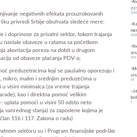
-N
(12
ivanje negativnih efekata prouzrokovanih
šku privredi Srbije obuhvata sledeće mere:
-K
ne
 i doprinose za privatni sektor, tokom trajanja
atu nastale obaveze u ratama sa početkom
-N
nja akontacija poreza na dobit u drugom
(6%
nacija od obaveze plaćanja PDV-a;
-M
oć preduzetnicima koji se paušalno oporezuju i
(4%
od, mikro, malim i srednjim preduzećima u
u visini minimalca (za vreme trajanja
-J
arade), kao i direktna pomoć velikim
bo
 uplata pomoći u visini 50 odsto neto
a vanrednog stanja) za zaposlene kojima je
član 116 i 117. Zakona o radu)
vatnom sektoru su i Program finansijske podrške