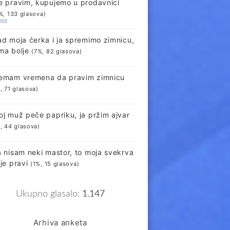
e pravim, kupujemo u prodavnici
%, 133 glasova)
ad moja ćerka i ja spremimo zimnicu,
ma bolje
(7%, 82 glasova)
emam vremena da pravim zimnicu
, 71 glasova)
oj muž peče papriku, ja pržim ajvar
, 44 glasova)
a nisam neki mastor, to moja svekrva
lje pravi
(1%, 15 glasova)
Ukupno glasalo:
1.147
Arhiva anketa