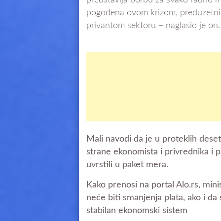
predstavlja borbu za svako radno m
pogođena ovom krizom, preduzetnic
privantom sektoru – naglasio je on.
Mali navodi da je u proteklih deset
strane ekonomista i privrednika i pr
uvrstili u paket mera.
Kako prenosi na portal Alo.rs, m
in
neće biti smanjenja plata, ako i d
stabilan ekonomski sistem