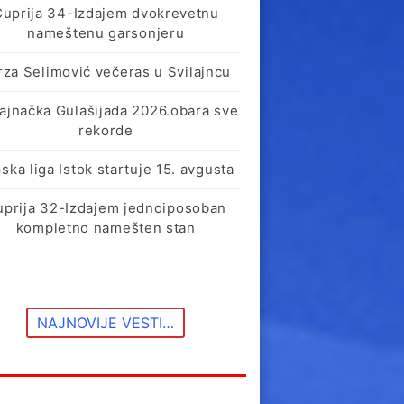
Ćuprija 34-Izdajem dvokrevetnu
nameštenu garsonjeru
rza Selimović večeras u Svilajncu
lajnačka Gulašijada 2026.obara sve
rekorde
ska liga Istok startuje 15. avgusta
uprija 32-Izdajem jednoiposoban
kompletno namešten stan
NAJNOVIJE VESTI…