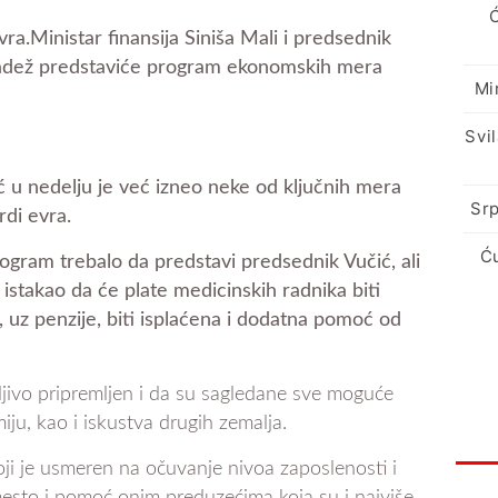
vra.Ministar finansija Siniša Mali i predsednik
adež predstaviće program ekonomskih mera
Mi
Svi
 u nedelju je već izneo neke od ključnih mera
Srp
di evra.
Ć
rogram trebalo da predstavi predsednik Vučić, ali
istakao da će plate medicinskih radnika biti
uz penzije, biti isplaćena i dodatna pomoć od
žljivo pripremljen i da su sagledane sve moguće
ju, kao i iskustva drugih zemalja.
i je usmeren na očuvanje nivoa zaposlenosti i