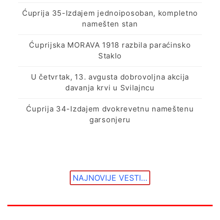
Ćuprija 35-Izdajem jednoiposoban, kompletno
namešten stan
Ćuprijska MORAVA 1918 razbila paraćinsko
Staklo
U četvrtak, 13. avgusta dobrovoljna akcija
davanja krvi u Svilajncu
Ćuprija 34-Izdajem dvokrevetnu nameštenu
garsonjeru
NAJNOVIJE VESTI…