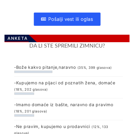
Pošalji vest ili oglas
ANKETA
DA LI STE SPREMILI ZIMNICU?
-Bože kakvo pitanje,naravno
(35%, 399 glasova)
-Kupujemo na pijaci od poznatih žena, domaće
(18%, 202 glasova)
-Imamo domaće iz bašte, naravno da pravimo
(18%, 201 glasova)
-Ne pravim, kupujemo u prodavnici
(12%, 133
glasova)