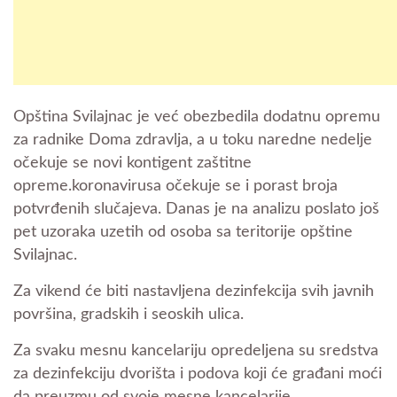
Opština Svilajnac je već obezbedila dodatnu opremu
za radnike Doma zdravlja, a u toku naredne nedelje
očekuje se novi kontigent zaštitne
opreme.koronavirusa očekuje se i porast broja
potvrđenih slučajeva. Danas je na analizu poslato još
pet uzoraka uzetih od osoba sa teritorije opštine
Svilajnac.
Za vikend će biti nastavljena dezinfekcija svih javnih
površina, gradskih i seoskih ulica.
Za svaku mesnu kancelariju opredeljena su sredstva
za dezinfekciju dvorišta i podova koji će građani moći