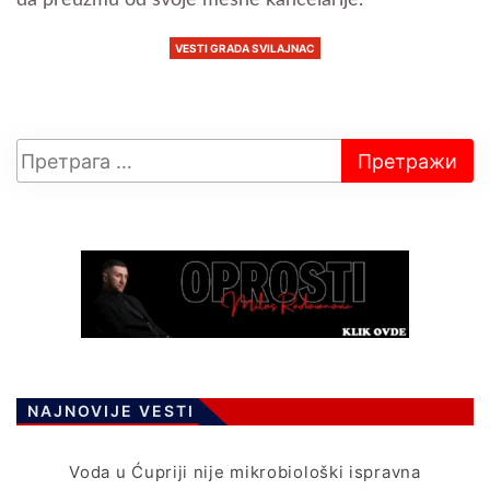
da preuzmu od svoje mesne kancelarije.
VESTI GRADA SVILAJNAC
NAJNOVIJE VESTI
Voda u Ćupriji nije mikrobiološki ispravna