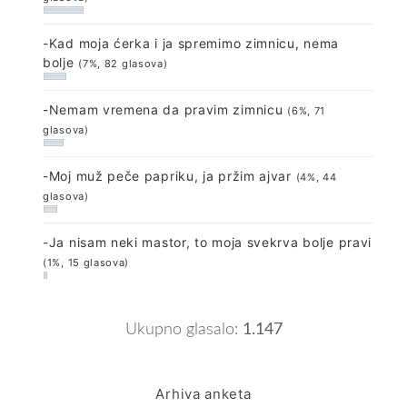
-Kad moja ćerka i ja spremimo zimnicu, nema
bolje
(7%, 82 glasova)
-Nemam vremena da pravim zimnicu
(6%, 71
glasova)
-Moj muž peče papriku, ja pržim ajvar
(4%, 44
glasova)
-Ja nisam neki mastor, to moja svekrva bolje pravi
(1%, 15 glasova)
Ukupno glasalo:
1.147
Arhiva anketa