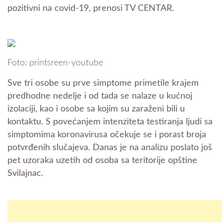
pozitivni na covid-19, prenosi TV CENTAR.
Foto: printsreen-youtube
Sve tri osobe su prve simptome primetile krajem
predhodne nedelje i od tada se nalaze u kućnoj
izolaciji, kao i osobe sa kojim su zaraženi bili u
kontaktu. S povećanjem intenziteta testiranja ljudi sa
simptomima koronavirusa očekuje se i porast broja
potvrđenih slučajeva. Danas je na analizu poslato još
pet uzoraka uzetih od osoba sa teritorije opštine
Svilajnac.