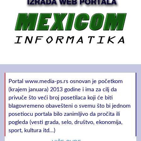
Portal www.media-ps.rs osnovan je početkom
(krajem januara) 2013 godine i ima za cilj da
privuče što veći broj posetilaca koji će biti
blagovremeno obavešteni o svemu što bi jednom
posetiocu portala bilo zanimljivo da pročita ili
pogleda (vesti grada, selo, društvo, ekonomija,
sport, kultura itd…)