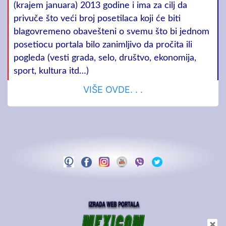
(krajem januara) 2013 godine i ima za cilj da
privuče što veći broj posetilaca koji će biti
blagovremeno obavešteni o svemu što bi jednom
posetiocu portala bilo zanimljivo da pročita ili
pogleda (vesti grada, selo, društvo, ekonomija,
sport, kultura itd…)
VIŠE OVDE. . .