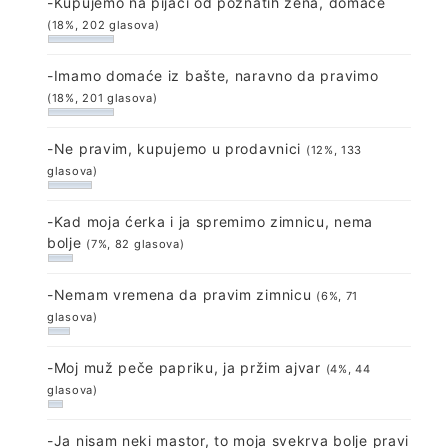
-Kupujemo na pijaci od poznatih žena, domaće
(18%, 202 glasova)
-Imamo domaće iz bašte, naravno da pravimo
(18%, 201 glasova)
-Ne pravim, kupujemo u prodavnici
(12%, 133
glasova)
-Kad moja ćerka i ja spremimo zimnicu, nema
bolje
(7%, 82 glasova)
-Nemam vremena da pravim zimnicu
(6%, 71
glasova)
-Moj muž peče papriku, ja pržim ajvar
(4%, 44
glasova)
-Ja nisam neki mastor, to moja svekrva bolje pravi