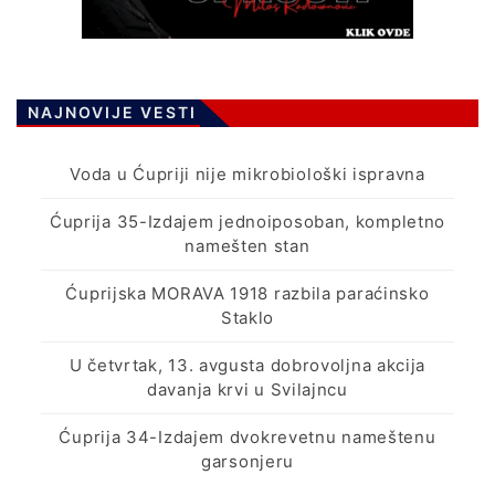
NAJNOVIJE VESTI
Voda u Ćupriji nije mikrobiološki ispravna
Ćuprija 35-Izdajem jednoiposoban, kompletno
namešten stan
Ćuprijska MORAVA 1918 razbila paraćinsko
Staklo
U četvrtak, 13. avgusta dobrovoljna akcija
davanja krvi u Svilajncu
Ćuprija 34-Izdajem dvokrevetnu nameštenu
garsonjeru