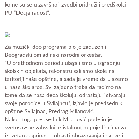
kome su se u završnoj izvedbi pridružili predškolci
PU “Dečja radost”.
Za muzički deo programa bio je zadužen i
Beogradski omladinski narodni orkestar.
“U prethodnom periodu ulagali smo u izgradnju
školskih objekata, rekonstruisali smo škole na
teritoriji naše opštine, a sada je vreme da ulazemo
u
nase školarce. Svi zajedno treba da radimo na
tome da se nasa deca školuju, odrastaju i stvaraju
svoje porodice u Svilajncu”, izjavio je predsednik
opštine Svilajnac, Predrag Milanović.
Nakon toga predsednik Milanović podelio je
svetosavske zahvalnice istaknutim pojedincima za
izuzetan doprinos u oblasti obrazovanja i nauke i