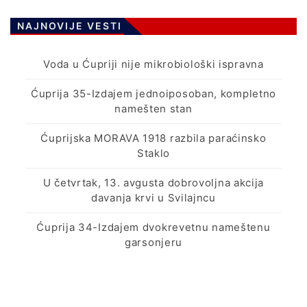
NAJNOVIJE VESTI
Voda u Ćupriji nije mikrobiološki ispravna
Ćuprija 35-Izdajem jednoiposoban, kompletno
namešten stan
Ćuprijska MORAVA 1918 razbila paraćinsko
Staklo
U četvrtak, 13. avgusta dobrovoljna akcija
davanja krvi u Svilajncu
Ćuprija 34-Izdajem dvokrevetnu nameštenu
garsonjeru