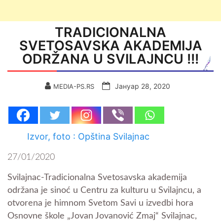
TRADICIONALNA
SVETOSAVSKA AKADEMIJA
ODRŽANA U SVILAJNCU !!!
Јануар 28, 2020
MEDIA-PS.RS
Izvor, foto : Opština Svilajnac
27/01/2020
Svilajnac-Tradicionalna Svetosavska akademija
održana je sinoć u Centru za kulturu u Svilajncu, a
otvorena je himnom Svetom Savi u izvedbi hora
Osnovne škole „Jovan Jovanović Zmaj“ Svilajnac,