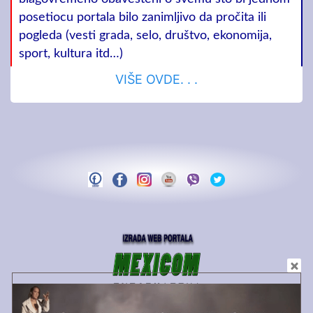
posetiocu portala bilo zanimljivo da pročita ili
pogleda (vesti grada, selo, društvo, ekonomija,
sport, kultura itd…)
VIŠE OVDE. . .