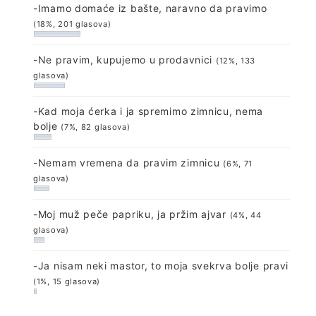
-Imamo domaće iz bašte, naravno da pravimo
(18%, 201 glasova)
-Ne pravim, kupujemo u prodavnici
(12%, 133
glasova)
-Kad moja ćerka i ja spremimo zimnicu, nema
bolje
(7%, 82 glasova)
-Nemam vremena da pravim zimnicu
(6%, 71
glasova)
-Moj muž peče papriku, ja pržim ajvar
(4%, 44
glasova)
-Ja nisam neki mastor, to moja svekrva bolje pravi
(1%, 15 glasova)