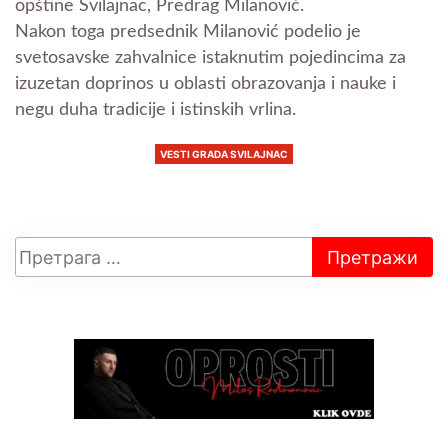
opštine Svilajnac, Predrag Milanović.
Nakon toga predsednik Milanović podelio je
svetosavske zahvalnice istaknutim pojedincima za
izuzetan doprinos u oblasti obrazovanja i nauke i
negu duha tradicije i istinskih vrlina.
VESTI GRADA SVILAJNAC