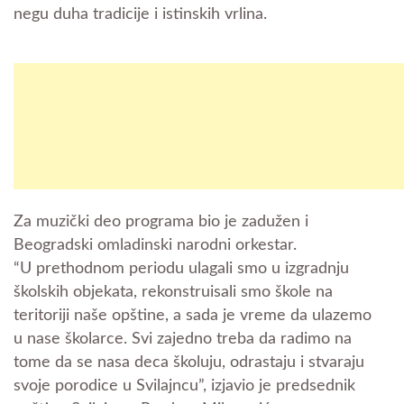
negu duha tradicije i istinskih vrlina.
Za muzički deo programa bio je zadužen i
Beogradski omladinski narodni orkestar.
“U prethodnom periodu ulagali smo u izgradnju
školskih objekata, rekonstruisali smo škole na
teritoriji naše opštine, a sada je vreme da ulazemo
u
nase školarce. Svi zajedno treba da radimo na
tome da se nasa deca školuju, odrastaju i stvaraju
svoje porodice u Svilajncu”, izjavio je predsednik