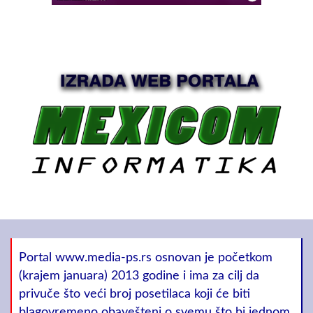
Portal www.media-ps.rs osnovan je početkom
(krajem januara) 2013 godine i ima za cilj da
privuče što veći broj posetilaca koji će biti
blagovremeno obavešteni o svemu što bi jednom