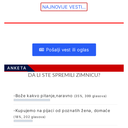
NAJNOVIJE VESTI…
Pošalji vest ili oglas
ANKETA
DA LI STE SPREMILI ZIMNICU?
-Bože kakvo pitanje,naravno
(35%, 399 glasova)
-Kupujemo na pijaci od poznatih žena, domaće
(18%, 202 glasova)