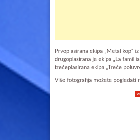
Prvoplasirana ekipa „Metal kop“ iz
drugoplasirana je ekipa „La famillia
trećeplasirana ekipa „Treće poluvre
Više fotografija možete pogledati
V