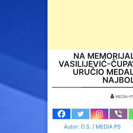
NA MEMORIJA
VASILIJEVIĆ-ČUP
URUČIO MEDAL
NAJBOL
MEDIA-P
Autor: O.S. / MEDIA PS