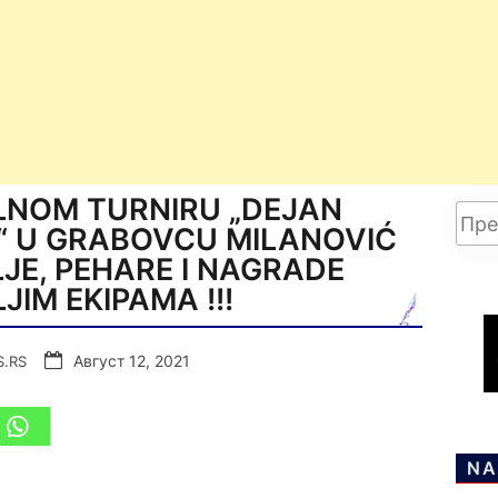
LNOM TURNIRU „DEJAN
A“ U GRABOVCU MILANOVIĆ
JE, PEHARE I NAGRADE
JIM EKIPAMA !!!
Август 12, 2021
S.RS
NA