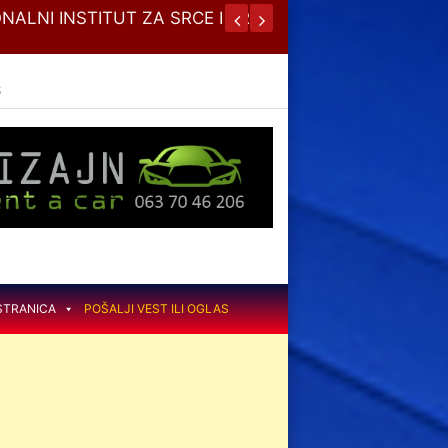
NALNI INSTITUT ZA SRCE I KRVNE
JESENJA
S
STRANICA
POŠALJI VEST ILI OGLAS