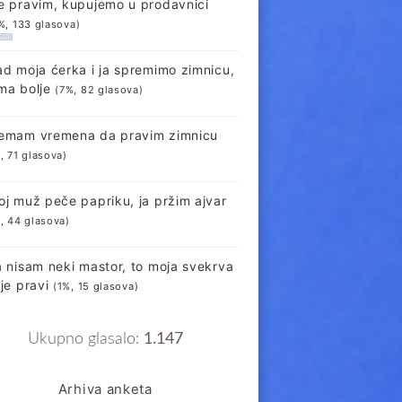
e pravim, kupujemo u prodavnici
%, 133 glasova)
ad moja ćerka i ja spremimo zimnicu,
ma bolje
(7%, 82 glasova)
emam vremena da pravim zimnicu
, 71 glasova)
oj muž peče papriku, ja pržim ajvar
, 44 glasova)
a nisam neki mastor, to moja svekrva
lje pravi
(1%, 15 glasova)
Ukupno glasalo:
1.147
Arhiva anketa