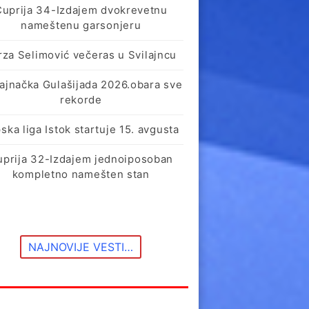
Ćuprija 34-Izdajem dvokrevetnu
nameštenu garsonjeru
rza Selimović večeras u Svilajncu
lajnačka Gulašijada 2026.obara sve
rekorde
ska liga Istok startuje 15. avgusta
uprija 32-Izdajem jednoiposoban
kompletno namešten stan
NAJNOVIJE VESTI…