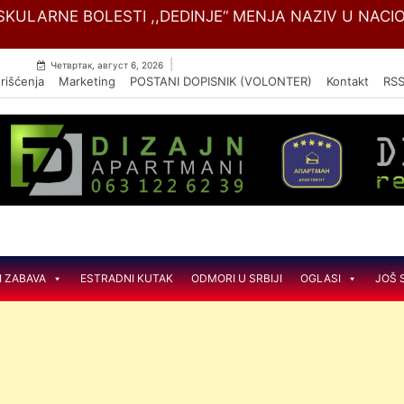
Skip
SKULARNE BOLESTI ,,DEDINJE“ MENJA NAZIV U NACIO
to
content
|
Четвртак, август 6, 2026
rišćenja
Marketing
POSTANI DOPISNIK (VOLONTER)
Kontakt
RS
I ZABAVA
ESTRADNI KUTAK
ODMORI U SRBIJI
OGLASI
JOŠ 