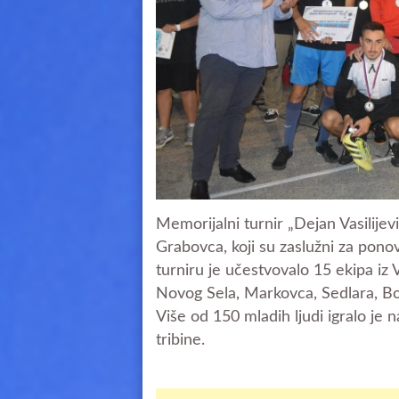
Memorijalni turnir „Dejan Vasilijevi
Grabovca, koji su zaslužni za pon
turniru je učestvovalo 15 ekipa iz
Novog Sela, Markovca, Sedlara, Bo
Više od 150 mladih ljudi igralo je n
tribine.