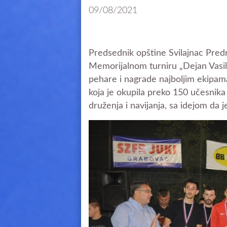
09/08/2021
Predsednik opštine Svilajnac Predr
Memorijalnom turniru „Dejan Vasil
pehare i nagrade najboljim ekipam
koja je okupila preko 150 učesnika
druženja i navijanja, sa idejom da 