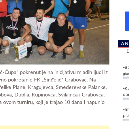
AN
-B
ć-Čupa“ pokrenut je na inicijativu mladih ljudi iz
gla
ovno pokretanje FK „Sinđelić“ Grabovac. Na
 Velike Plane, Kragujevca, Smederevske Palanke,
-K
do
bova, Dublja, Kupinovca, Svilajnca i Grabovca.
a ovom turniru, koji je trajao 10 dana i napunio
-I
pr