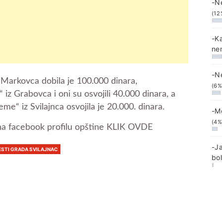
-N
(12
-K
ne
-N
 Markovca dobila je 100.000 dinara,
(6%
“ iz Grabovca i oni su osvojili 40.000 dinara, a
me“ iz Svilajnca osvojila je 20.000. dinara.
-M
(4%
 na facebook profilu opštine KLIK OVDE
-J
ESTI GRADA SVILAJNAC
bo