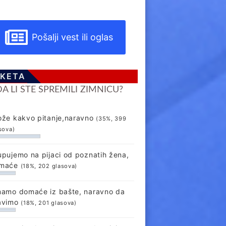
Pošalji vest ili oglas
KETA
DA LI STE SPREMILI ZIMNICU?
ože kakvo pitanje,naravno
(35%, 399
sova)
upujemo na pijaci od poznatih žena,
maće
(18%, 202 glasova)
mamo domaće iz bašte, naravno da
avimo
(18%, 201 glasova)