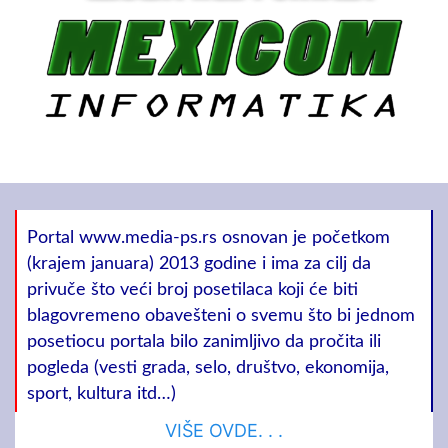
Portal www.media-ps.rs osnovan je početkom
(krajem januara) 2013 godine i ima za cilj da
privuče što veći broj posetilaca koji će biti
blagovremeno obavešteni o svemu što bi jednom
posetiocu portala bilo zanimljivo da pročita ili
pogleda (vesti grada, selo, društvo, ekonomija,
sport, kultura itd…)
VIŠE OVDE. . .