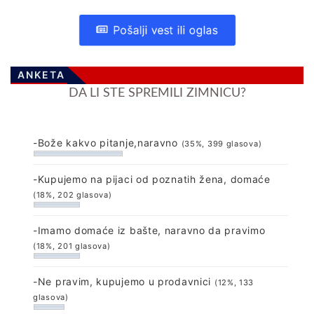
Pošalji vest ili oglas
ANKETA
DA LI STE SPREMILI ZIMNICU?
-Bože kakvo pitanje,naravno
(35%, 399 glasova)
-Kupujemo na pijaci od poznatih žena, domaće
(18%, 202 glasova)
-Imamo domaće iz bašte, naravno da pravimo
(18%, 201 glasova)
-Ne pravim, kupujemo u prodavnici
(12%, 133
glasova)