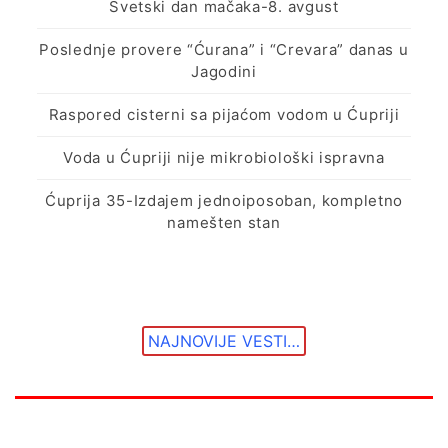
Svetski dan mačaka-8. avgust
Poslednje provere “Ćurana” i “Crevara” danas u
Jagodini
Raspored cisterni sa pijaćom vodom u Ćupriji
Voda u Ćupriji nije mikrobiološki ispravna
Ćuprija 35-Izdajem jednoiposoban, kompletno
namešten stan
NAJNOVIJE VESTI…