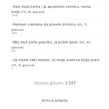
-Kad moja ćerka i ja spremimo zimnicu, nema
bolje
(7%, 82 glasova)
-Nemam vremena da pravim zimnicu
(6%, 71
glasova)
-Moj muž peče papriku, ja pržim ajvar
(4%, 44
glasova)
-Ja nisam neki mastor, to moja svekrva bolje pravi
(1%, 15 glasova)
Ukupno glasalo:
1.147
Arhiva anketa