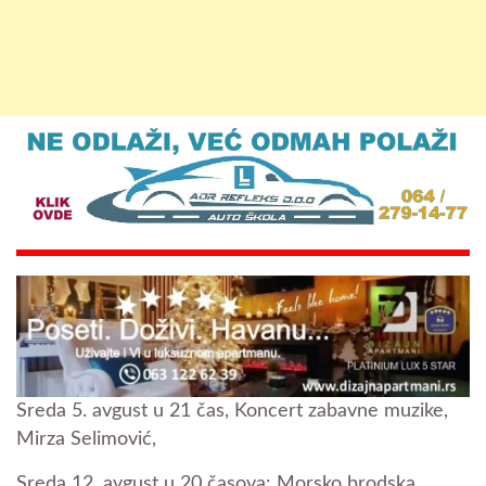
Sreda 5. avgust u 21 čas, Koncert zabavne muzike,
Mirza Selimović,
Sreda 12. avgust u 20 časova: Morsko brodska