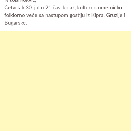
Nikola Rokvić,
Četvrtak 30. jul u 21 čas: kolaž, kulturno umetničko
folklorno veče sa nastupom gostiju iz Kipra, Gruzije i
Bugarske.