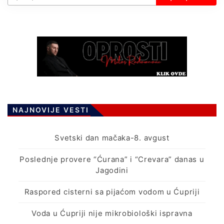
NAJNOVIJE VESTI
Svetski dan mačaka-8. avgust
Poslednje provere “Ćurana” i “Crevara” danas u
Jagodini
Raspored cisterni sa pijaćom vodom u Ćupriji
Voda u Ćupriji nije mikrobiološki ispravna