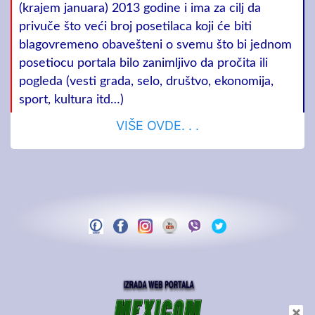
(krajem januara) 2013 godine i ima za cilj da
privuče što veći broj posetilaca koji će biti
blagovremeno obavešteni o svemu što bi jednom
posetiocu portala bilo zanimljivo da pročita ili
pogleda (vesti grada, selo, društvo, ekonomija,
sport, kultura itd…)
VIŠE OVDE. . .