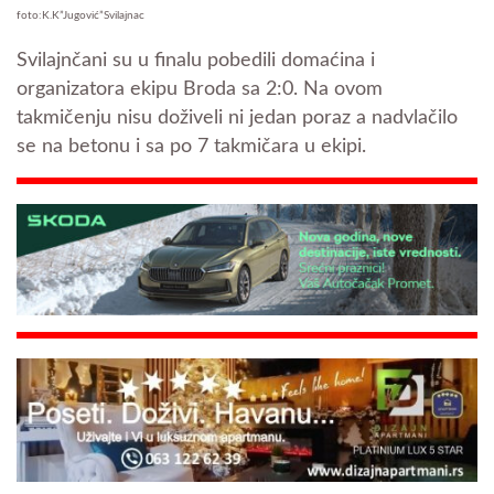
foto:K.K”Jugović”Svilajnac
Svilajnčani su u finalu pobedili domaćina i
organizatora ekipu Broda sa 2:0. Na ovom
takmičenju nisu doživeli ni jedan poraz a nadvlačilo
se na betonu i sa po 7 takmičara u ekipi.