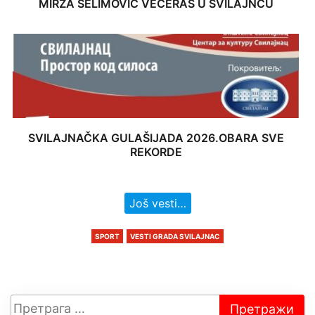
MIRZA SELIMOVIĆ VEČERAS U SVILAJNCU
SVILAJNAČKA GULAŠIJADA 2026.OBARA SVE
REKORDE
Još vesti…
SPORT
VESTI GRADA SVILAJNAC