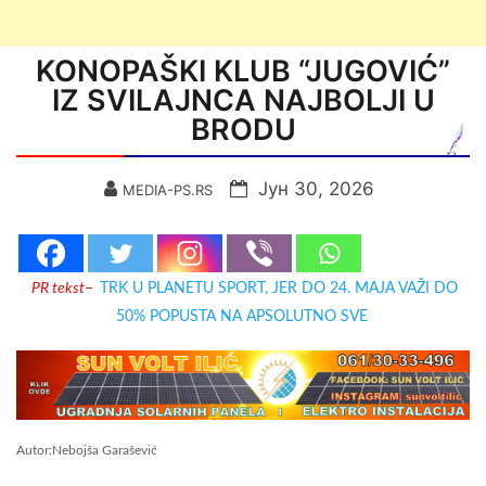
KONOPAŠKI KLUB “JUGOVIĆ”
IZ SVILAJNCA NAJBOLJI U
BRODU
Јун 30, 2026
MEDIA-PS.RS
PR tekst
–
TRK U PLANETU SPORT, JER DO 24. MAJA VAŽI DO
50% POPUSTA NA APSOLUTNO SVE
Autor:Nebojša Garašević