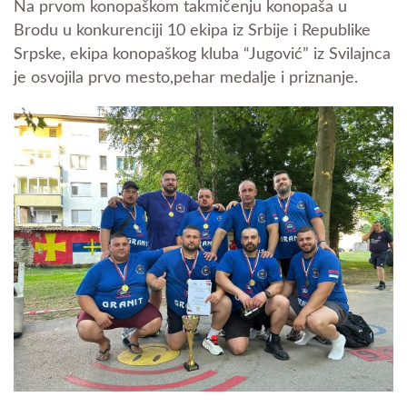
Na prvom konopaškom takmičenju konopaša u
Brodu u konkurenciji 10 ekipa iz Srbije i Republike
Srpske, ekipa konopaškog kluba “Jugović” iz Svilajnca
je osvojila prvo mesto,pehar medalje i priznanje.