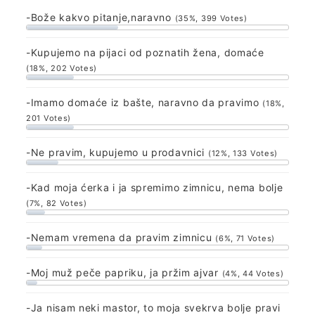
-Bože kakvo pitanje,naravno
(35%, 399 Votes)
-Kupujemo na pijaci od poznatih žena, domaće
(18%, 202 Votes)
-Imamo domaće iz bašte, naravno da pravimo
(18%,
201 Votes)
-Ne pravim, kupujemo u prodavnici
(12%, 133 Votes)
-Kad moja ćerka i ja spremimo zimnicu, nema bolje
(7%, 82 Votes)
-Nemam vremena da pravim zimnicu
(6%, 71 Votes)
-Moj muž peče papriku, ja pržim ajvar
(4%, 44 Votes)
-Ja nisam neki mastor, to moja svekrva bolje pravi