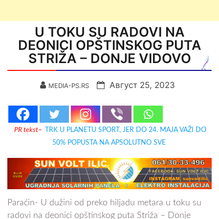
U TOKU SU RADOVI NA
DEONICI OPŠTINSKOG PUTA
STRIŽA – DONJE VIDOVO
Август 25, 2023
MEDIA-PS.RS
PR tekst
–
TRK U PLANETU SPORT, JER DO 24. MAJA VAŽI DO
50% POPUSTA NA APSOLUTNO SVE
Paraćin- U dužini od preko hiljadu metara u toku su
radovi na deonici opštinskog puta Striža – Donje