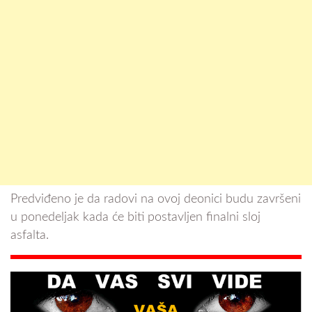
Predviđeno je da radovi na ovoj deonici budu završeni
u ponedeljak kada će biti postavljen finalni sloj
asfalta.