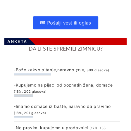
Pošalji vest ili oglas
ANKETA
DA LI STE SPREMILI ZIMNICU?
-Bože kakvo pitanje,naravno
(35%, 399 glasova)
-Kupujemo na pijaci od poznatih žena, domaće
(18%, 202 glasova)
-Imamo domaće iz bašte, naravno da pravimo
(18%, 201 glasova)
-Ne pravim, kupujemo u prodavnici
(12%, 133