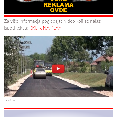
Za više informacja pogledajte video koji se nalazi
ispod teksta
(KLIK NA PLAY)
paracin.rs