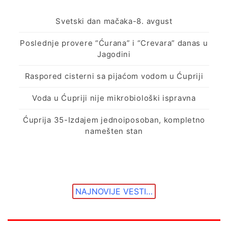
Svetski dan mačaka-8. avgust
Poslednje provere “Ćurana” i “Crevara” danas u
Jagodini
Raspored cisterni sa pijaćom vodom u Ćupriji
Voda u Ćupriji nije mikrobiološki ispravna
Ćuprija 35-Izdajem jednoiposoban, kompletno
namešten stan
NAJNOVIJE VESTI…