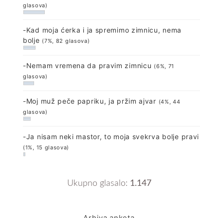
glasova)
-Kad moja ćerka i ja spremimo zimnicu, nema
bolje
(7%, 82 glasova)
-Nemam vremena da pravim zimnicu
(6%, 71
glasova)
-Moj muž peče papriku, ja pržim ajvar
(4%, 44
glasova)
-Ja nisam neki mastor, to moja svekrva bolje pravi
(1%, 15 glasova)
Ukupno glasalo:
1.147
Arhiva anketa