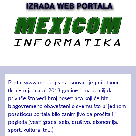
Portal www.media-ps.rs osnovan je početkom
(krajem januara) 2013 godine i ima za cilj da
privuče što veći broj posetilaca koji će biti
blagovremeno obavešteni o svemu što bi jednom
posetiocu portala bilo zanimljivo da pročita ili
pogleda (vesti grada, selo, društvo, ekonomija,
sport, kultura itd…)