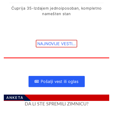
Ćuprija 35-Izdajem jednoiposoban, kompletno
namešten stan
NAJNOVIJE VESTI…
Pošalji vest ili oglas
ANKETA
DA LI STE SPREMILI ZIMNICU?