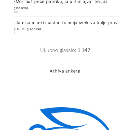
-Moj muž peče papriku, ja pržim ajvar
(4%, 44
glasova)
-Ja nisam neki mastor, to moja svekrva bolje pravi
(1%, 15 glasova)
Ukupno glasalo:
1.147
Arhiva anketa