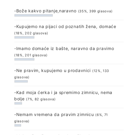
-Bože kakvo pitanje,naravno
(35%, 399 glasova)
-Kupujemo na pijaci od poznatih žena, domaće
(18%, 202 glasova)
-Imamo domaće iz bašte, naravno da pravimo
(18%, 201 glasova)
-Ne pravim, kupujemo u prodavnici
(12%, 133
glasova)
-Kad moja ćerka i ja spremimo zimnicu, nema
bolje
(7%, 82 glasova)
-Nemam vremena da pravim zimnicu
(6%, 71
glasova)