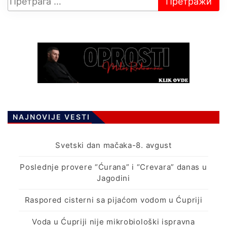
NAJNOVIJE VESTI
Svetski dan mačaka-8. avgust
Poslednje provere “Ćurana” i “Crevara” danas u
Jagodini
Raspored cisterni sa pijaćom vodom u Ćupriji
Voda u Ćupriji nije mikrobiološki ispravna