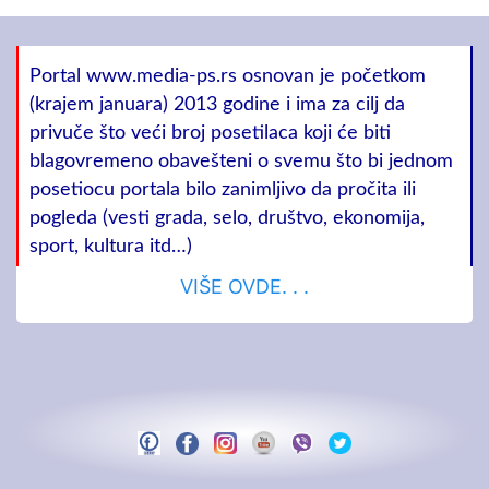
Portal www.media-ps.rs osnovan je početkom
(krajem januara) 2013 godine i ima za cilj da
privuče što veći broj posetilaca koji će biti
blagovremeno obavešteni o svemu što bi jednom
posetiocu portala bilo zanimljivo da pročita ili
pogleda (vesti grada, selo, društvo, ekonomija,
sport, kultura itd…)
VIŠE OVDE. . .