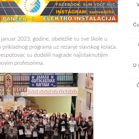
V
Ću
anuar 2023. godine, obeležile su sve škole u
prikladnog programa uz rezanje slavskog kolača.
espotovac su dodelili nagrade najistaknutijim
ihovim profesorima.
U 