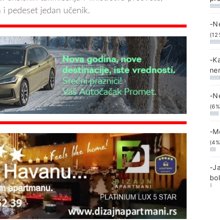
 i pedeset jedan učenik.
-N
(12
-K
ne
-N
(6%
-M
(4%
-J
bo