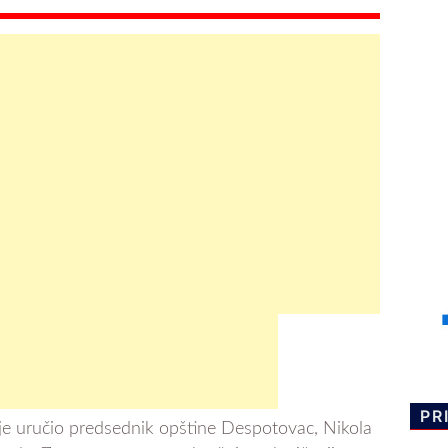
PR
je uručio predsednik opštine Despotovac, Nikola