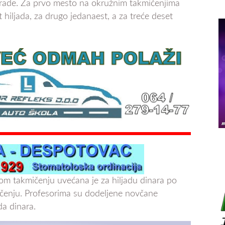
grade. Za prvo mesto na okružnim takmičenjima
t hiljada, za drugo jedanaest, a za treće deset
om takmičenju uvećana je za hiljadu dinara po
nju. Profesorima su dodeljene novčane
da dinara.