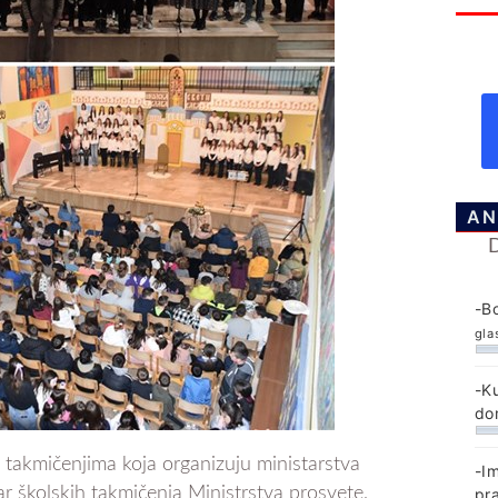
AN
-B
gla
-K
do
 takmičenjima koja organizuju ministarstva
-I
ar školskih takmičenja Ministrstva prosvete,
pr