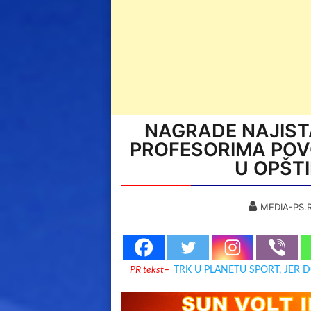
NAGRADE NAJIST
PROFESORIMA PO
U OPŠT
MEDIA-PS.
PR tekst
–
TRK U PLANETU SPORT, JER 