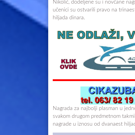
Nikolić, dodeljene su i novčane na
učenici su ostvarili pravo na trinaes
hiljada dinara.
Nagrada za najbolji plasman u jedn
svakom drugom predmetnom takmiče
nagrade u iznosu od dvanaest hilja