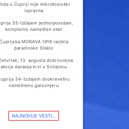
oda u Ćupriji nije mikrobiološki
ispravna
prija 35-Izdajem jednoiposoban,
kompletno namešten stan
Ćuprijska MORAVA 1918 razbila
paraćinsko Staklo
četvrtak, 13. avgusta dobrovoljna
akcija davanja krvi u Svilajncu
Ćuprija 34-Izdajem dvokrevetnu
nameštenu garsonjeru
NAJNOVIJE VESTI…