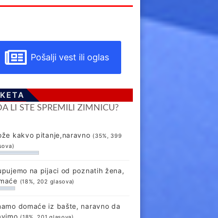
Pošalji vest ili oglas
KETA
DA LI STE SPREMILI ZIMNICU?
ože kakvo pitanje,naravno
(35%, 399
sova)
upujemo na pijaci od poznatih žena,
maće
(18%, 202 glasova)
mamo domaće iz bašte, naravno da
avimo
(18%, 201 glasova)