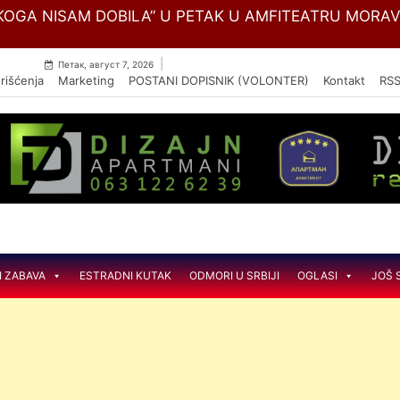
Skip
OGA NISAM DOBILA” U PETAK U AMFITEATRU MORA
to
content
|
Петак, август 7, 2026
rišćenja
Marketing
POSTANI DOPISNIK (VOLONTER)
Kontakt
RS
I ZABAVA
ESTRADNI KUTAK
ODMORI U SRBIJI
OGLASI
JOŠ 