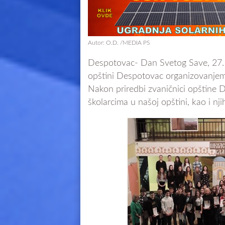
Autor: O.D. /MEDIA PS
Despotovac- Dan Svetog Save, 27. j
opštini Despotovac organizovanjem 
Nakon priredbi zvaničnici opštine D
školarcima u našoj opštini, kao i nj