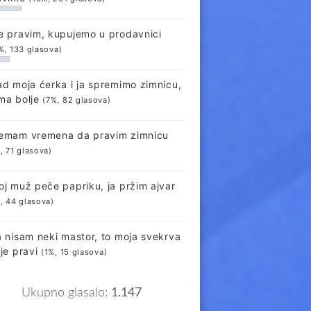
e pravim, kupujemo u prodavnici
%, 133 glasova)
ad moja ćerka i ja spremimo zimnicu,
ma bolje
(7%, 82 glasova)
emam vremena da pravim zimnicu
, 71 glasova)
oj muž peče papriku, ja pržim ajvar
, 44 glasova)
a nisam neki mastor, to moja svekrva
lje pravi
(1%, 15 glasova)
Ukupno glasalo:
1.147