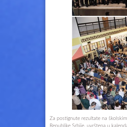
Za postignute rezultate na školskim
Republike Srbije, uvrštena u kalend