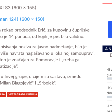
a rekao predsednik Erić, za kupovinu ćuprijske
o je 14 ponuda, od kojih je pet bilo validno.
spisivanja poziva za javno nadmetanje, bilo je
AN
 više navrata naglašavano u lokalnoj samoupravi,
tno je značajan za Pomoravlje i „treba ga
tizacije“.
-B
gla
u Invej grupe, u čijem su sastavu, između
„Milan Blagojević“ i „Srbolek“.
-K
do
IJA
VESTI GRADA ĆUPRIJA
-I
pr