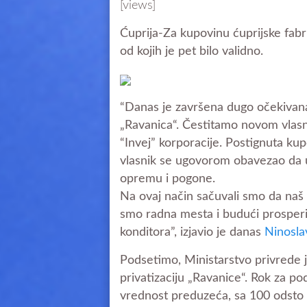
[views]
Ćuprija-Za kupovinu ćuprijske fabr
od kojih je pet bilo validno.
“Danas je završena dugo očekivana 
„Ravanica“. Čestitamo novom vlasn
“Invej” korporacije. Postignuta ku
vlasnik se ugovorom obavezao da u
opremu i pogone.
Na ovaj način sačuvali smo da naš b
smo radna mesta i budući prosperi
konditora”, izjavio je danas
Ninosla
Podsetimo, Ministarstvo privrede 
privatizaciju „Ravanice“. Rok za pod
vrednost preduzeća, sa 100 odsto 