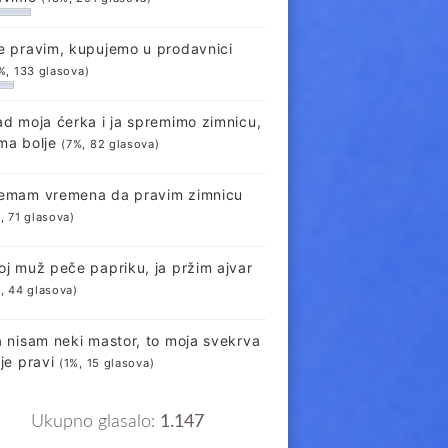
e pravim, kupujemo u prodavnici
%, 133 glasova)
ad moja ćerka i ja spremimo zimnicu,
ma bolje
(7%, 82 glasova)
emam vremena da pravim zimnicu
, 71 glasova)
oj muž peče papriku, ja pržim ajvar
, 44 glasova)
a nisam neki mastor, to moja svekrva
lje pravi
(1%, 15 glasova)
Ukupno glasalo:
1.147