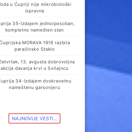
oda u Ćupriji nije mikrobiološki
ispravna
prija 35-Izdajem jednoiposoban,
kompletno namešten stan
Ćuprijska MORAVA 1918 razbila
paraćinsko Staklo
četvrtak, 13. avgusta dobrovoljna
akcija davanja krvi u Svilajncu
Ćuprija 34-Izdajem dvokrevetnu
nameštenu garsonjeru
NAJNOVIJE VESTI…