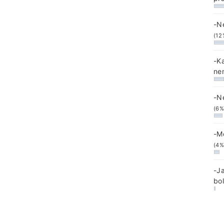
-N
(12
-K
ne
-N
(6%
-M
(4%
-J
bo