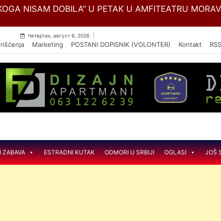
Skip
SKULARNE BOLESTI ,,DEDINJE“ MENJA NAZIV U NACIO
to
content
|
Четвртак, август 6, 2026
rišćenja
Marketing
POSTANI DOPISNIK (VOLONTER)
Kontakt
RS
I ZABAVA
ESTRADNI KUTAK
ODMORI U SRBIJI
OGLASI
JOŠ 