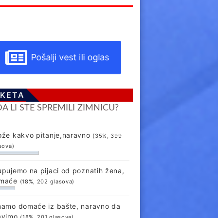
Pošalji vest ili oglas
KETA
DA LI STE SPREMILI ZIMNICU?
ože kakvo pitanje,naravno
(35%, 399
sova)
upujemo na pijaci od poznatih žena,
maće
(18%, 202 glasova)
mamo domaće iz bašte, naravno da
avimo
(18%, 201 glasova)