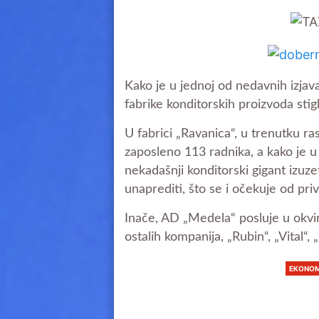
Kako je u jednoj od nedavnih izjav
fabrike konditorskih proizvoda stigl
U fabrici „Ravanica“, u trenutku ra
zaposleno 113 radnika, a kako je u
nekadašnji konditorski gigant izuze
unaprediti, što se i očekuje od priva
Inače, AD „Medela“ posluje u okvir
ostalih kompanija, „Rubin“, „Vital“, 
EKONOM