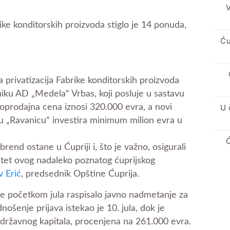
V
ike konditorskih proizvoda stiglo je 14 ponuda,
Ću
privatizacija Fabrike konditorskih proizvoda
iku AD „Medela“ Vrbas, koji posluje u sastavu
U 
poprodajna cena iznosi 320.000 evra, a novi
 „Ravanicu“ investira minimum milion evra u
rend ostane u Ćupriji i, što je važno, osigurali
tet ovog nadaleko poznatog ćuprijskog
v Erić
, predsednik Opštine Ćuprija.
je početkom jula raspisalo javno nadmetanje za
nošenje prijava istekao je 10. jula, dok je
državnog kapitala, procenjena na 261.000 evra.